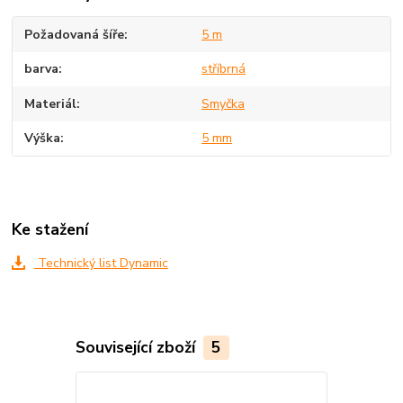
Požadovaná šíře
5 m
barva
stříbrná
Materiál
Smyčka
Výška
5 mm
Ke stažení
Technický list Dynamic
Související zboží
5