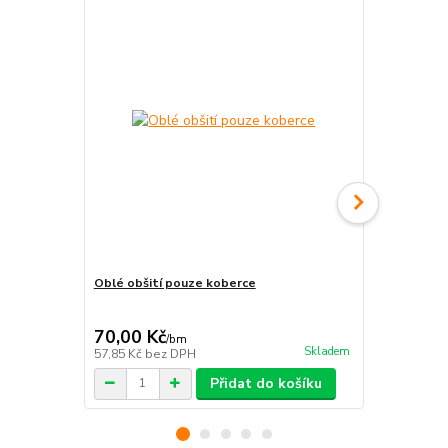
Oblé obšití pouze koberce
Pravouhlé o
70,00 Kč
70,00 Kč
/
bm
Skladem
57,85 Kč
bez DPH
57,85 Kč
bez
Přidat do košíku