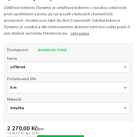
Zátěžový koberec Dynamic je smyčkový koberec s vysokou odolností
proti opotřebení a proto jej lze použít v bytových i komerčních
prostorách, vhodné jsou také do škol či kanceláří. Údržba koberce
Dynamic je snadná a dík melírovanému zbarvení není moc videt prach či
jiné drobné nečistoty. Hmotnost vla...
celý popis
Dostupnost
dodání do 4 dnů
barva
Požadovaná šíře
Materiál
2 270,00 Kč
/
bm
1 876,03 Kč
bez DPH