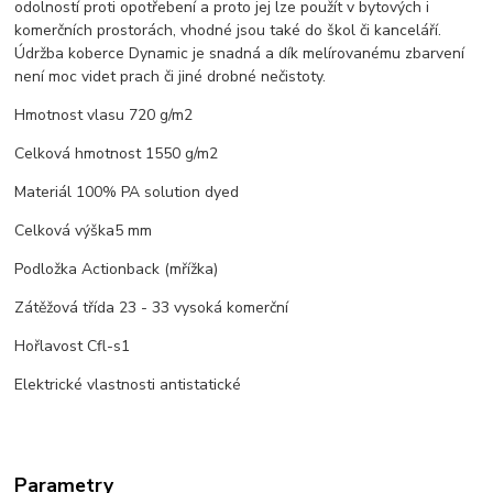
odolností proti opotřebení a proto jej lze použít v bytových i
komerčních prostorách, vhodné jsou také do škol či kanceláří.
Údržba koberce Dynamic je snadná a dík melírovanému zbarvení
není moc videt prach či jiné drobné nečistoty.
Hmotnost vlasu 720 g/m2
Celková hmotnost 1550 g/m2
Materiál 100% PA solution dyed
Celková výška5 mm
Podložka Actionback (mřížka)
Zátěžová třída 23 - 33 vysoká komerční
Hořlavost Cfl-s1
Elektrické vlastnosti antistatické
Parametry