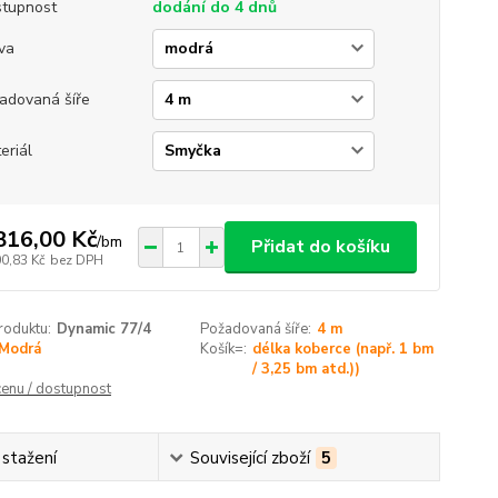
tupnost
dodání do 4 dnů
va
adovaná šíře
eriál
816,00 Kč
/
bm
Přidat do košíku
00,83 Kč
bez DPH
roduktu:
Dynamic 77/4
Požadovaná šíře:
4 m
Modrá
Košík=:
délka koberce (např. 1 bm
/ 3,25 bm atd.))
cenu / dostupnost
 stažení
Související zboží
5