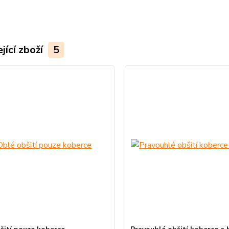
jící zboží
5