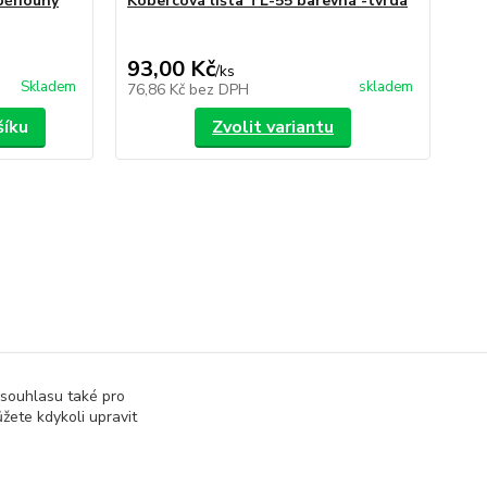
 běhouny
Kobercová lišta TL-55 barevná -tvrdá
Ko
35,
Uše
93,00 Kč
30
/
ks
Skladem
skladem
76,86 Kč
bez DPH
24
šíku
Zvolit variantu
 souhlasu také pro
žete kdykoli upravit