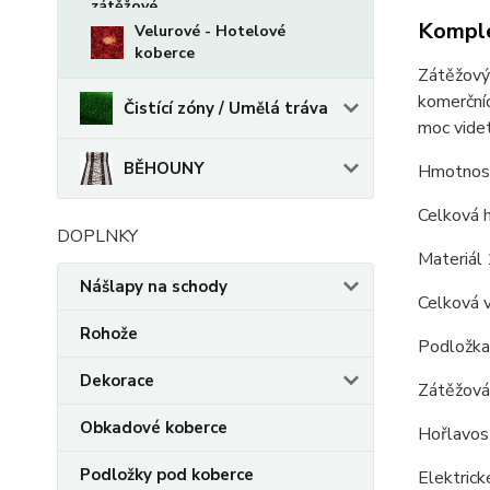
Komple
Velurové - Hotelové
koberce
Zátěžový 
komerčníc
Čistící zóny / Umělá tráva
moc videt
BĚHOUNY
Hmotnost
Celková 
DOPLNKY
Materiál
Nášlapy na schody
Celková 
Rohože
Podložka
Dekorace
Zátěžová
Obkadové koberce
Hořlavos
Podložky pod koberce
Elektrick