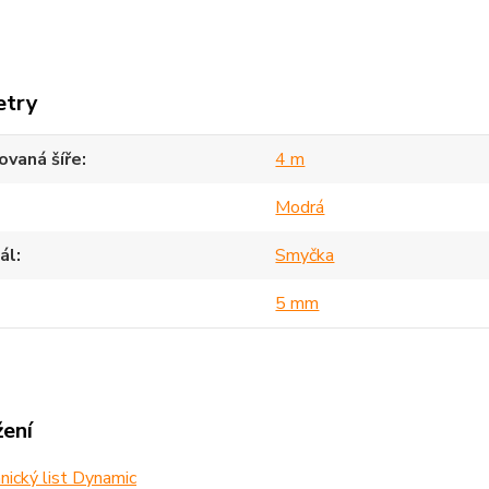
etry
vaná šíře
4 m
Modrá
ál
Smyčka
5 mm
žení
ický list Dynamic