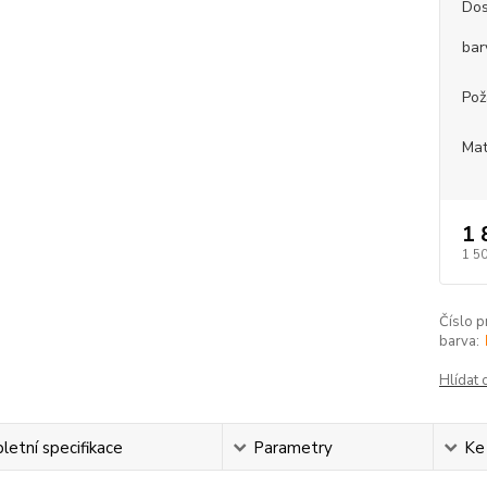
Dos
bar
Pož
Mat
1 
1 5
Číslo p
barva:
Hlídat 
etní specifikace
Parametry
Ke