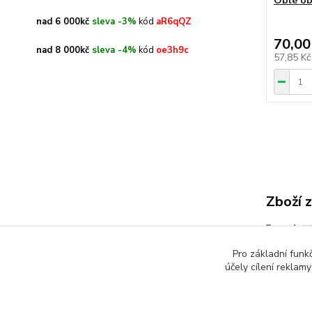
Oblé ob
nad 6 000kč
sleva -3%
kód
aR6qQZ
70,00
nad 8 000kč
sleva -4%
kód
oe3h9c
57,85 K
Zboží 
Zátěž
metrá
Pro základní funk
účely cílení reklam