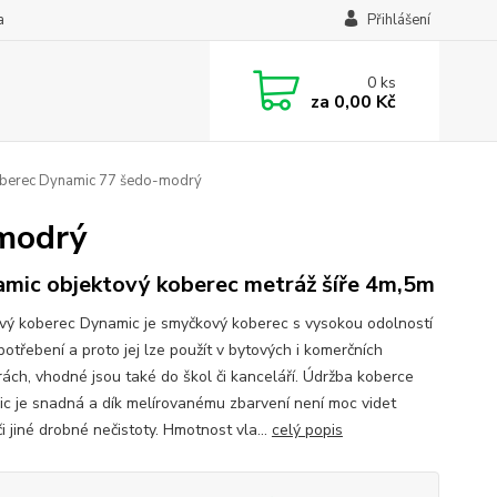
a
Přihlášení
0
ks
za
0,00 Kč
berec Dynamic 77 šedo-modrý
-modrý
mic objektový koberec metráž šíře 4m,5m
vý koberec Dynamic je smyčkový koberec s vysokou odolností
potřebení a proto jej lze použít v bytových i komerčních
rách, vhodné jsou také do škol či kanceláří. Údržba koberce
c je snadná a dík melírovanému zbarvení není moc videt
i jiné drobné nečistoty. Hmotnost vla...
celý popis