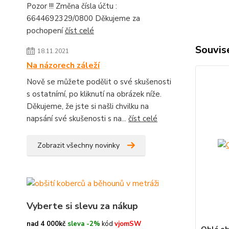
Pozor !!! Změna čísla účtu :
6644692329/0800 Děkujeme za
pochopení
číst celé
Souvise
18.11.2021
Na názorech záleží
Nově se můžete podělit o své skušenosti
s ostatnímí, po kliknutí na obrázek níže.
Děkujeme, že jste si našli chvilku na
napsání své skušenosti s na...
číst celé
Zobrazit všechny novinky
Vyberte si slevu za nákup
nad 4 000kč
sleva -2%
kód
vjomSW