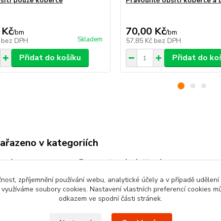
šití pouze koberce
Pravouhlé obšití koberce a
 Kč
70,00 Kč
/
bm
/
bm
Skladem
č
bez DPH
57,85 Kč
bez DPH
Přidat do košíku
Přidat do ko
zařazeno v kategoriích
ové koberce v
Smyčkové zátěžové
ži
koberce
čnost, zpříjemnění používání webu, analytické účely a v případě udělení
y využíváme soubory cookies. Nastavení vlastních preferencí cookies mů
odkazem ve spodní části stránek.