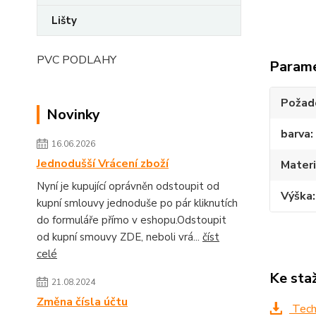
Lišty
PVC PODLAHY
Param
Požado
Novinky
barva
16.06.2026
Jednodušší Vrácení zboží
Materi
Nyní je kupující oprávněn odstoupit od
Výška
kupní smlouvy jednoduše po pár kliknutích
do formuláře přímo v eshopu.Odstoupit
od kupní smouvy ZDE, neboli vrá...
číst
celé
Ke sta
21.08.2024
Změna čísla účtu
Techn