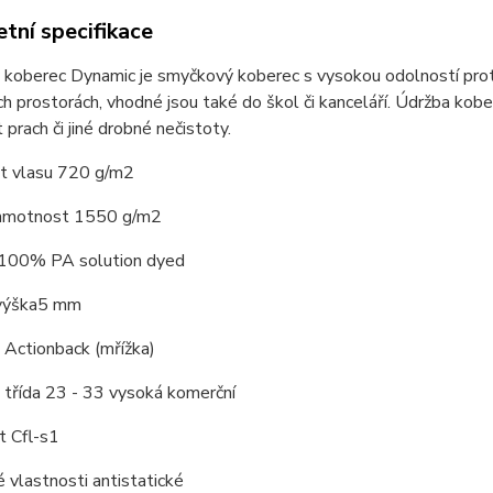
tní specifikace
koberec Dynamic je smyčkový koberec s vysokou odolností proti 
h prostorách, vhodné jsou také do škol či kanceláří. Údržba kob
 prach či jiné drobné nečistoty.
 vlasu 720 g/m2
hmotnost 1550 g/m2
 100% PA solution dyed
výška5 mm
 Actionback (mřížka)
 třída 23 - 33 vysoká komerční
t Cfl-s1
é vlastnosti antistatické