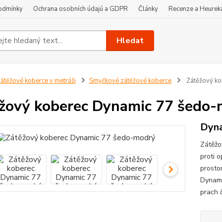
odmínky
Ochrana osobních údajú a GDPR
Články
Recenze a Heurek
Hledat
átěžové koberce v metráži
Smyčkové zátěžové koberce
Zátěžový ko
žový koberec Dynamic 77 šedo
Dyna
Zátěžo
proti o
prosto
Dynami
prach č