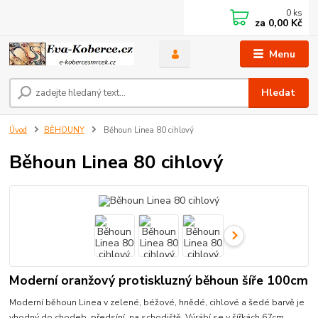
0
ks
za
0,00 Kč
Menu
Hledat
Úvod
BĚHOUNY
Běhoun Linea 80 cihlový
Běhoun Linea 80 cihlový
Moderní oranžový protiskluzný běhoun šíře 100cm
Moderní běhoun Linea v zelené, béžové, hnědé, cihlové a šedé barvě je
vhodný do chodeb, předsíní, na schodiště. Výrábí se v šířkách 67cm,