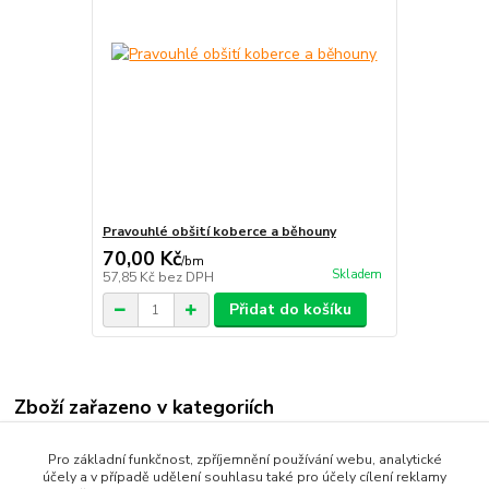
Pravouhlé obšití koberce a běhouny
70,00 Kč
/
bm
Skladem
57,85 Kč
bez DPH
Přidat do košíku
Zboží zařazeno v kategoriích
BĚHOUNY
Pro základní funkčnost, zpříjemnění používání webu, analytické
účely a v případě udělení souhlasu také pro účely cílení reklamy
Protiskluzné běhouny