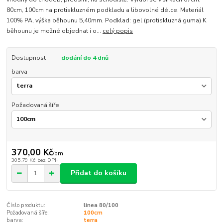
80cm, 100cm na protiskluzném podkladu a libovolné délce. Materiál
100% PA, výška běhounu 5,40mm. Podklad: gel (protiskluzná guma) K
běhounu je možné objednat i o...
celý popis
Dostupnost
dodání do 4 dnů
barva
Požadovaná šíře
370,00 Kč
/
bm
305,79 Kč
bez DPH
Přidat do košíku
Číslo produktu:
linea 80/100
Požadovaná šíře:
100cm
barva:
terra