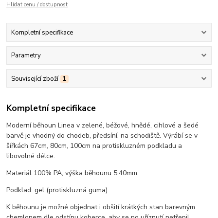
Hlídat cenu / dostupnost
Kompletní specifikace
Parametry
Související zboží
1
Kompletní specifikace
Moderní běhoun Linea v zelené, béžové, hnědé, cihlové a šedé
barvě je vhodný do chodeb, předsíní, na schodiště. Výrábí se v
šířkách 67cm, 80cm, 100cm na protiskluzném podkladu a
libovolné délce.
Materiál 100% PA, výška běhounu 5,40mm.
Podklad: gel (protiskluzná guma)
K běhounu je možné objednat i obšití krátkých stan barevným
chemlonem dle odstínu koberce, aby se po uříznutí netřepil.