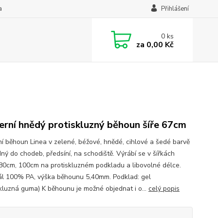
a
Přihlášení
0
ks
za
0,00 Kč
rní hnědý protiskluzný běhoun šíře 67cm
í běhoun Linea v zelené, béžové, hnědé, cihlové a šedé barvě
dný do chodeb, předsíní, na schodiště. Výrábí se v šířkách
80cm, 100cm na protiskluzném podkladu a libovolné délce.
ál 100% PA, výška běhounu 5,40mm. Podklad: gel
skluzná guma) K běhounu je možné objednat i o...
celý popis