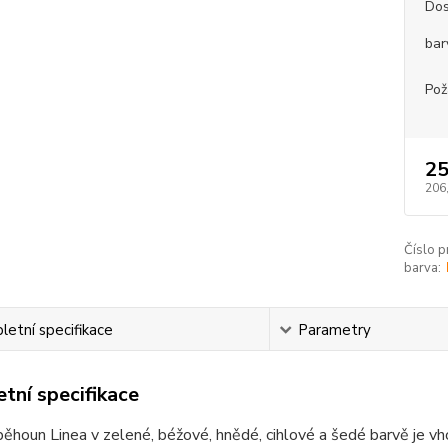
Dos
bar
Pož
25
206
Číslo p
barva:
etní specifikace
Parametry
tní specifikace
ěhoun Linea v zelené, béžové, hnědé, cihlové a šedé barvě je vho