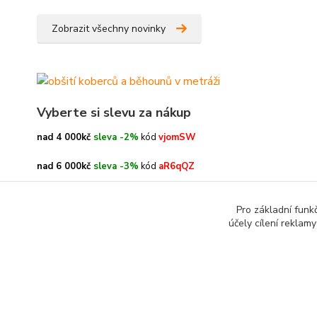
Zobrazit všechny novinky
Vyberte si slevu za nákup
nad 4 000kč
sleva -2%
kód
vjomSW
nad 6 000kč
sleva -3%
kód
aR6qQZ
nad 8 000kč
sleva -4%
kód
oe3h9c
Pro základní funk
účely cílení reklam