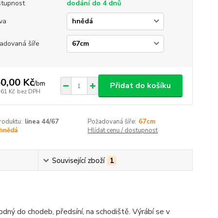
tupnost
dodání do 4 dnů
va
adovaná šíře
0,00 Kč
/
bm
Přidat do košíku
,61 Kč
bez DPH
roduktu:
linea 44/67
Požadovaná šíře:
67cm
hnědá
Hlídat cenu / dostupnost
Související zboží
1
dný do chodeb, předsíní, na schodiště. Výrábí se v