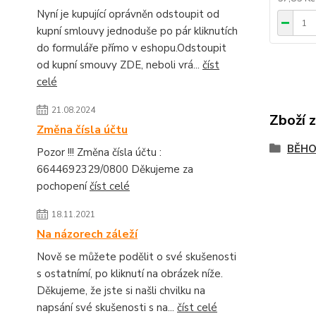
Nyní je kupující oprávněn odstoupit od
kupní smlouvy jednoduše po pár kliknutích
do formuláře přímo v eshopu.Odstoupit
od kupní smouvy ZDE, neboli vrá...
číst
celé
21.08.2024
Zboží 
Změna čísla účtu
BĚH
Pozor !!! Změna čísla účtu :
6644692329/0800 Děkujeme za
pochopení
číst celé
18.11.2021
Na názorech záleží
Nově se můžete podělit o své skušenosti
s ostatnímí, po kliknutí na obrázek níže.
Děkujeme, že jste si našli chvilku na
napsání své skušenosti s na...
číst celé