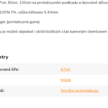
67cm, 80cm, 100cm na protiskluzném podkladu a libovolné délce
 100% PA, výška běhounu 5,40mm.
gel (protiskluzná guma)
 je možné objednat i obšití krátkých stan barevným chemlonem dl
etry
vaná šíře
67cm
hnědá
ál
Smyčka na protiskluzu