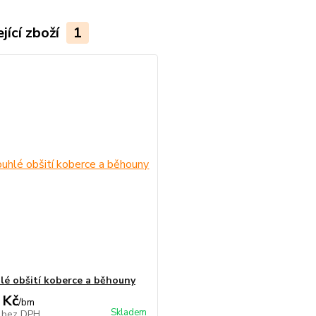
jící zboží
1
lé obšití koberce a běhouny
 Kč
/
bm
Skladem
č
bez DPH