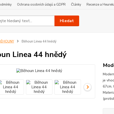
odmínky
Ochrana osobních údajú a GDPR
Články
Recenze a Heurek
Hledat
BĚHOUNY
Běhoun Linea 44 hnědý
un Linea 44 hnědý
Mode
Modern
je vho
67cm, 
Materi
(proti