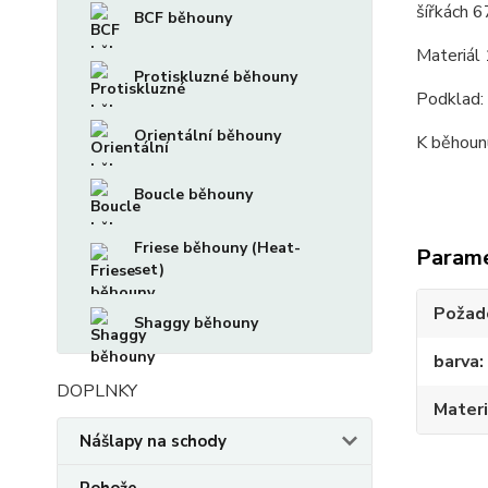
šířkách 
BCF běhouny
Materiál
Protiskluzné běhouny
Podklad: 
Orientální běhouny
K běhounu
Boucle běhouny
Friese běhouny (Heat-
Param
set)
Požado
Shaggy běhouny
barva
DOPLNKY
Materi
Nášlapy na schody
Rohože