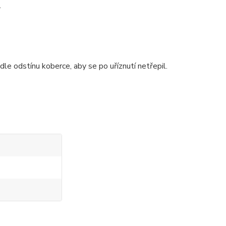
.
e odstínu koberce, aby se po uříznutí netřepil.