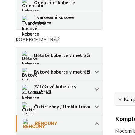
Orientální koberce
Tvarované kusové
koberce
KOBERCE METRÁŽ
Dětské koberce v metráži
Bytové koberce v metráži
Zátěžové koberce v
metráži
Kompl
Čistící zóny / Umělá tráva
Komple
BĚHOUNY
Moderní b