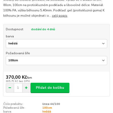
80cm, 100cm na protiskluzném podkladu a libovolné délce. Materiál
100% PA, výška běhounu 5,40mm. Podklad: gel (protiskluzná guma) K
běhounu je možné objednat i o...
celý popis
Dostupnost
dodání do 4 dnů
barva
Požadovaná šíře
370,00 Kč
/
bm
305,79 Kč
bez DPH
Přidat do košíku
Číslo produktu:
linea 44/100
Požadovaná šíře:
100cm
barva:
hnědá