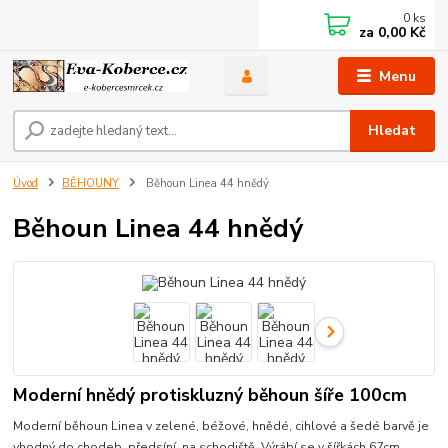
0
ks
za
0,00 Kč
Menu
Hledat
Úvod
BĚHOUNY
Běhoun Linea 44 hnědý
Běhoun Linea 44 hnědý
Moderní hnědý protiskluzný běhoun šíře 100cm
Moderní běhoun Linea v zelené, béžové, hnědé, cihlové a šedé barvě je
vhodný do chodeb, předsíní, na schodiště. Výrábí se v šířkách 67cm,