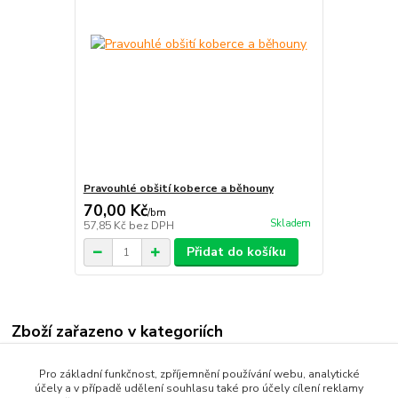
Pravouhlé obšití koberce a běhouny
70,00 Kč
/
bm
Skladem
57,85 Kč
bez DPH
Přidat do košíku
Zboží zařazeno v kategoriích
BĚHOUNY
Pro základní funkčnost, zpříjemnění používání webu, analytické
účely a v případě udělení souhlasu také pro účely cílení reklamy
Protiskluzné běhouny