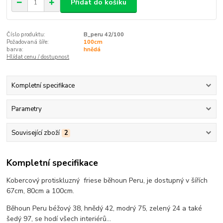
Přidat do košíku
Číslo produktu:
B_peru 42/100
Požadovaná šíře:
100cm
barva:
hnědá
Hlídat cenu / dostupnost
Kompletní specifikace
Parametry
Související zboží
2
Kompletní specifikace
Kobercový protiskluzný friese běhoun Peru, je dostupný v šířích
67cm, 80cm a 100cm.
Běhoun Peru béžový 38, hnědý 42, modrý 75, zelený 24 a také
šedý 97, se hodí všech interiérů...