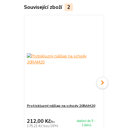
Související zboží
2
Protiskluzný nášlap na schody 20RAM20
Protiskluzn
255,00 Kč
Ušetříte 5,00
212,00 Kč
250,00 K
dodání do 5 -
/
ks
10dnů
175,21 Kč
bez DPH
206,61 Kč
be