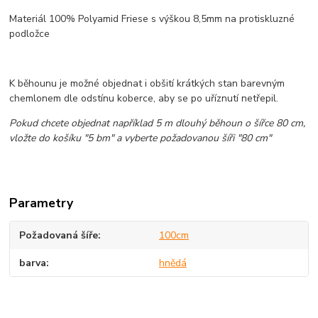
Materiál 100% Polyamid Friese s výškou 8,5mm na protiskluzné
podložce
K běhounu je možné objednat i obšití krátkých stan barevným
chemlonem dle odstínu koberce, aby se po uříznutí netřepil.
Pokud chcete objednat například 5 m dlouhý běhoun o šířce 80 cm,
vložte do košíku "5 bm" a vyberte požadovanou šíři "80 cm"
Parametry
Požadovaná šíře
100cm
barva
hnědá