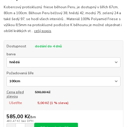
Kobercový protiskluzný friese běhoun Peru, je dostupný v šířích 67cm,
80cm a 100cm. Běhoun Peru béžový 38, hnědý 42, modrý 75, zelený 24 a
také šedý 97, se hodí všech interiérů... Materiál 100% Polyamid Friese s
výškou 8,5mm na protiskluzné podložce K běhounu je možné objednat i
obšití krátkých st...
celý popis
Dostupnost
dodání do 4 dnů
barva
Požadovaná šíře
Cena před
590,00 Kč
slevou
Ušetříte
5,00 Kč (
1
% sleva)
585,00 Kč
/
bm
483,47 Kč
bez DPH