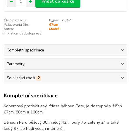
Přidat do košíku
Číslo produktu:
B_peru 75/67
Požadovaná šíře:
67cm
barva:
Modrá
Hlídat cenu / dostupnost
Kompletní specifikace
Parametry
Související zboží
2
Kompletní specifikace
Kobercový protiskluzný friese běhoun Peru, je dostupný v šířích
67cm, 80cm a 100cm.
Běhoun Peru béžový 38, hnědý 42, modrý 75, zelený 24 a také
šedý 97, se hodí všech interiérů...