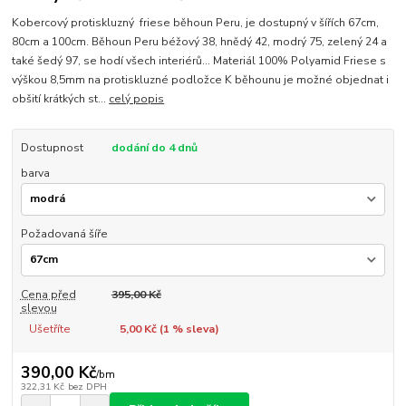
Kobercový protiskluzný friese běhoun Peru, je dostupný v šířích 67cm,
80cm a 100cm. Běhoun Peru béžový 38, hnědý 42, modrý 75, zelený 24 a
také šedý 97, se hodí všech interiérů... Materiál 100% Polyamid Friese s
výškou 8,5mm na protiskluzné podložce K běhounu je možné objednat i
obšití krátkých st...
celý popis
Dostupnost
dodání do 4 dnů
barva
Požadovaná šíře
Cena před
395,00 Kč
slevou
Ušetříte
5,00 Kč (
1
% sleva)
390,00 Kč
/
bm
322,31 Kč
bez DPH