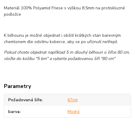
Materiál 100% Polyamid Friese s výškou 8,5mm na protiskluzné
podložce
K běhounu je možné objednat i obšití krátkých stan barevným
chemlonem dle odstínu koberce, aby se po uříznutí netřepil.
Pokud chcete objednat například 5 m dlouhý běhoun o šířce 80 cm,
vložte do košíku "5 bm" a vyberte požadovanou šíři "80 cm"
Parametry
Požadovaná šíře
67cm
barva
Modrá