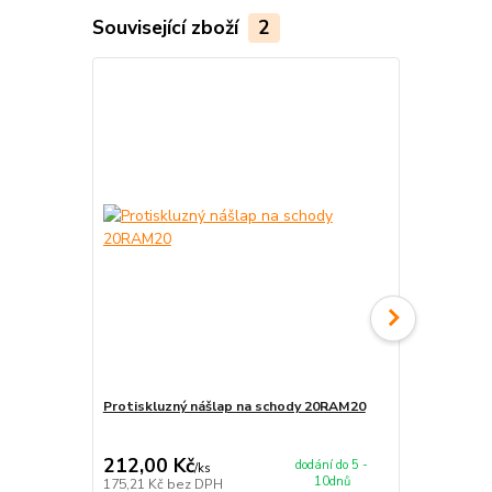
Související zboží
2
Protiskluzný nášlap na schody 20RAM20
Protiskluzn
255,00 Kč
Ušetříte 5,00
212,00 Kč
250,00 K
dodání do 5 -
/
ks
10dnů
175,21 Kč
bez DPH
206,61 Kč
be