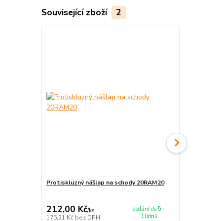
Související zboží
2
Protiskluzný nášlap na schody 20RAM20
Protiskluzn
255,00 Kč
Ušetříte 5,00
212,00 Kč
250,00 K
dodání do 5 -
/
ks
10dnů
175,21 Kč
bez DPH
206,61 Kč
be