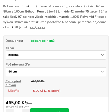
Kobercový protiskluzný friese běhoun Peru, je dostupný v šířích 67cm,
80cm a 100cm. Běhoun Peru béžový 38, hnědý 42, modrý 75, zelený 24 a
také šedý 97, se hodí všech interiérů... Materiál 100% Polyamid Friese s
výškou 8,5mm na protiskluzné podložce K běhounu je možné objednat i
obšití krátkých st...
celý popis
Dostupnost
dodání do 4 dnů
barva
Požadovaná šíře
Cena před
470,00 Kč
slevou
Ušetříte
5,00 Kč (
1
% sleva)
465,00 Kč
/
bm
384,30 Kč
bez DPH