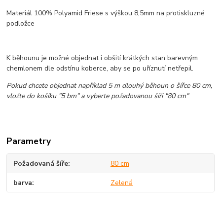
Materiál 100% Polyamid Friese s výškou 8,5mm na protiskluzné
podložce
K běhounu je možné objednat i obšití krátkých stan barevným
chemlonem dle odstínu koberce, aby se po uříznutí netřepil.
Pokud chcete objednat například 5 m dlouhý běhoun o šířce 80 cm,
vložte do košíku "5 bm" a vyberte požadovanou šíři "80 cm"
Parametry
Požadovaná šíře
80 cm
barva
Zelená