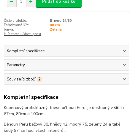
Přidat do košíku
Číslo produktu:
B_peru 24/80
Požadovaná šíře:
80 cm
barva:
Zelená
Hlídat cenu / dostupnost
Kompletní specifikace
Parametry
Související zboží
2
Kompletní specifikace
Kobercový protiskluzný friese běhoun Peru, je dostupný v šířích
67cm, 80cm a 100cm.
Běhoun Peru béžový 38, hnědý 42, modrý 75, zelený 24 a také
šedý 97, se hodí všech interiérů...