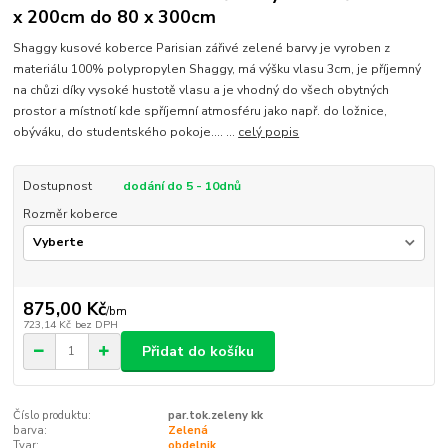
x 200cm do 80 x 300cm
Shaggy kusové koberce Parisian zářivé zelené barvy je vyroben z
materiálu 100% polypropylen Shaggy, má výšku vlasu 3cm, je příjemný
na chůzi díky vysoké hustotě vlasu a je vhodný do všech obytných
prostor a místnotí kde spříjemní atmosféru jako např. do ložnice,
obýváku, do studentského pokoje.... ...
celý popis
Dostupnost
dodání do 5 - 10dnů
Rozměr koberce
875,00 Kč
/
bm
723,14 Kč
bez DPH
Přidat do košíku
Číslo produktu:
par.tok.zeleny kk
barva:
Zelená
Tvar:
obdelnik