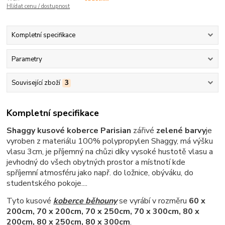
Hlídat cenu / dostupnost
Kompletní specifikace
Parametry
Související zboží
3
Kompletní specifikace
Shaggy kusové koberce Parisian
zářivé
zelené barvy
je
vyroben z materiálu 100% polypropylen Shaggy,
má výšku
vlasu 3cm,
je příjemný na chůzi díky vysoké hustotě vlasu a
je
vhodný do všech obytných prostor a místnotí kde
spříjemní atmosféru jako např. do ložnice, obýváku, do
studentského pokoje....
Tyto kusové
koberce běhouny
se v
yrábí v rozměru
60 x
200cm, 70 x 200cm, 70 x 250cm, 70 x 300cm, 80 x
200cm, 80 x 250cm, 80 x 300cm
.