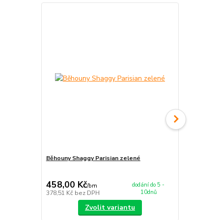
Běhouny Shaggy Parisian zelené
Koberce běh
458,00 Kč
875,00 K
dodání do 5 -
/
bm
10dnů
378,51 Kč
bez DPH
723,14 Kč
be
Zvolit variantu