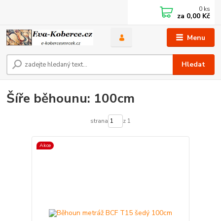
0
ks
za
0,00 Kč
Menu
Hledat
Šíře běhounu: 100cm
strana
z 1
Akce