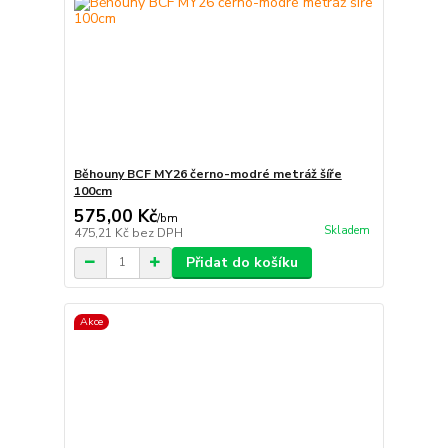
Běhouny BCF MY26 černo-modré metráž šíře
100cm
575,00 Kč
/
bm
Skladem
475,21 Kč
bez DPH
Přidat do košíku
Akce