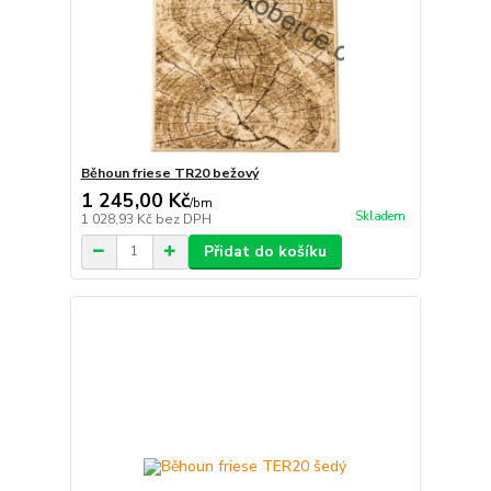
Běhoun friese TR20 bežový
1 245,00 Kč
/
bm
Skladem
1 028,93 Kč
bez DPH
Přidat do košíku