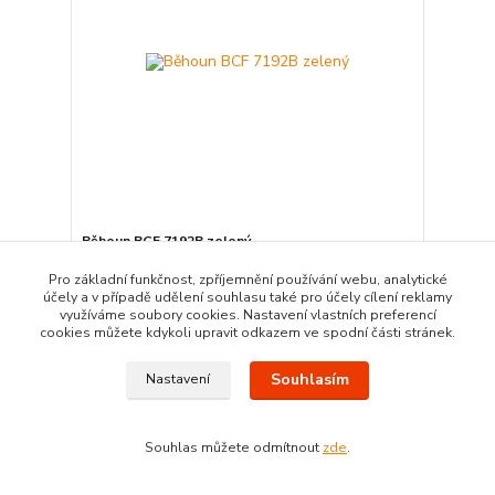
Běhoun BCF 7192B zelený
596,00 Kč
Pro základní funkčnost, zpříjemnění používání webu, analytické
Ušetříte 119,00 Kč
477,00 Kč
účely a v případě udělení souhlasu také pro účely cílení reklamy
/
bm
využíváme soubory cookies. Nastavení vlastních preferencí
Skladem
394,21 Kč
bez DPH
cookies můžete kdykoli upravit odkazem ve spodní části stránek.
Přidat do košíku
Souhlasím
Nastavení
Akce
Souhlas můžete odmítnout
zde
.