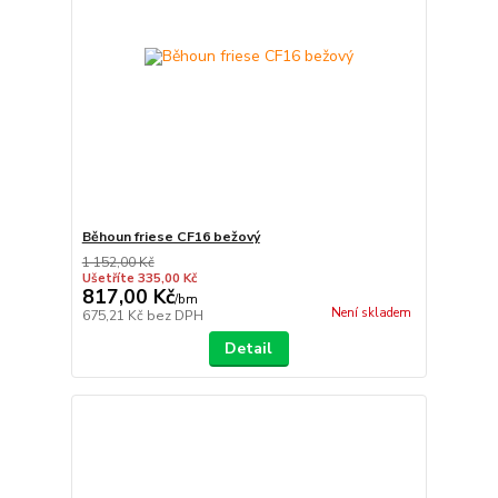
Běhoun friese CF16 bežový
1 152,00 Kč
Ušetříte 335,00 Kč
817,00 Kč
/
bm
Není skladem
675,21 Kč
bez DPH
Detail