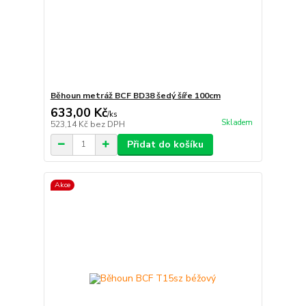
Běhoun metráž BCF BD38 šedý šíře 100cm
633,00 Kč
/
ks
Skladem
523,14 Kč
bez DPH
Přidat do košíku
Akce