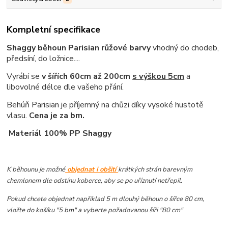
Kompletní specifikace
Shaggy běhoun Parisian růžové barvy
vhodný do chodeb,
předsíní, do ložnice....
Vyrábí se
v šířích 60cm až 200cm
s výškou 5cm
a
libovolné délce dle vašeho přání.
Behúň Parisian je příjemný na chůzi díky vysoké hustotě
vlasu.
Cena je za bm.
Materiál 100% PP Shaggy
K běhounu je možné
objednat i obšití
krátkých strán barevným
chemlonem dle odstínu koberce, aby se po uříznutí netřepil.
Pokud chcete objednat například 5 m dlouhý běhoun o šířce 80 cm,
vložte do košíku "5 bm" a vyberte požadovanou šíři "80 cm"