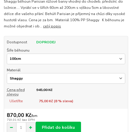
Shaggy běhoun Parisian růžové barvy vhodný do chodeb, předsíní, do
ložnice.... Vyrábí se v šířích 60cm až 200cm s výškou 5cm a libovolné
délce dle vašeho přání. Behúň Parisian je příjemný na chůzi díky vysoké
hustotě vlasu. Cena je za bm. Materiál 100% PP Shaggy K běhounu je
možné objednat i ob...
celý popis
Dostupnost
DOPRODEJ
Šíře běhounu
Materiál
Cena před
945,00 Kč
slevou
Ušetříte
75,00 Kč (
8
% sleva)
870,00 Kč
/
bm
719,01 Kč
bez DPH
Přidat do košíku