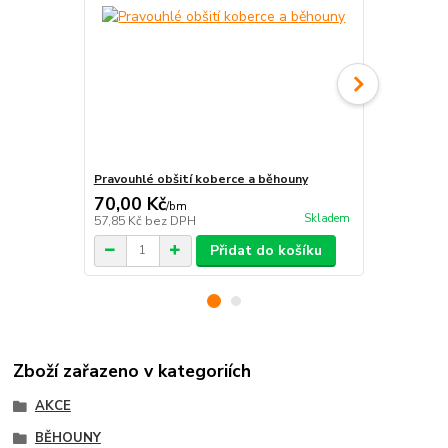
Pravouhlé obšití koberce a běhouny
Protiskluzn
70,00 Kč
115,00 K
/
bm
Skladem
57,85 Kč
bez DPH
95,04 Kč
bez
Přidat do košíku
Zboží zařazeno v kategoriích
AKCE
BĚHOUNY