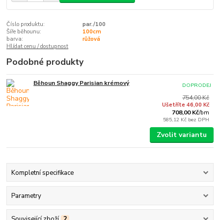
Číslo produktu:
par./100
Šíře běhounu:
100cm
barva:
růžová
Hlídat cenu / dostupnost
Podobné produkty
Běhoun Shaggy Parisian krémový
DOPRODEJ
754,00 Kč
Ušetříte 46,00 Kč
708,00 Kč
/
bm
585,12 Kč
bez DPH
Zvolit variantu
Kompletní specifikace
Parametry
Související zboží
2