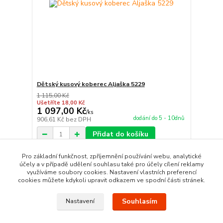
Dětský kusový koberec Aljaška 5229
1 115,00 Kč
Ušetříte 18,00 Kč
1 097,00 Kč
/
ks
dodání do 5 - 10dnů
906,61 Kč
bez DPH
Přidat do košíku
Pro základní funkčnost, zpříjemnění používání webu, analytické
účely a v případě udělení souhlasu také pro účely cílení reklamy
strana
z 1
využíváme soubory cookies. Nastavení vlastních preferencí
cookies můžete kdykoli upravit odkazem ve spodní části stránek.
Souhlasím
Nastavení