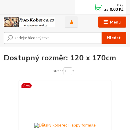
0
ks
za
0,00 Kč
Menu
Hledat
Dostupný rozměr: 120 x 170cm
strana
z 1
Akce