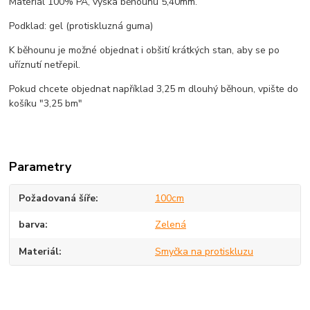
Materiál 100% PA, výška běhounu 5,40mm.
Podklad: gel (protiskluzná guma)
K běhounu je možné objednat i obšití krátkých stan, aby se po
uříznutí netřepil.
Pokud chcete objednat například 3,25 m dlouhý běhoun, vpište do
košíku "3,25 bm"
Parametry
Požadovaná šíře
100cm
barva
Zelená
Materiál
Smyčka na protiskluzu