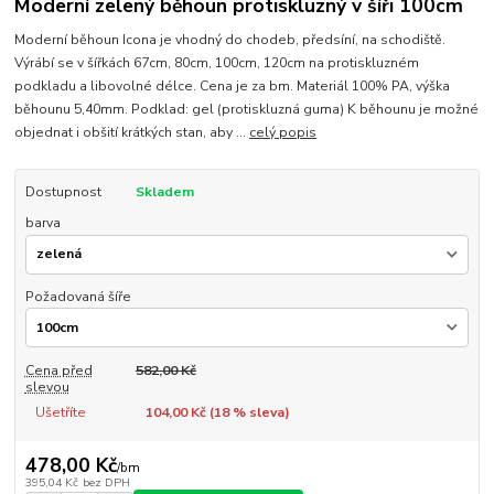
Moderní zelený běhoun protiskluzný v šíři 100cm
Moderní běhoun Icona je vhodný do chodeb, předsíní, na schodiště.
Výrábí se v šířkách 67cm, 80cm, 100cm, 120cm na protiskluzném
podkladu a libovolné délce. Cena je za bm. Materiál 100% PA, výška
běhounu 5,40mm. Podklad: gel (protiskluzná guma) K běhounu je možné
objednat i obšití krátkých stan, aby ...
celý popis
Dostupnost
Skladem
barva
Požadovaná šíře
Cena před
582,00 Kč
slevou
Ušetříte
104,00 Kč (
18
% sleva)
478,00 Kč
/
bm
395,04 Kč
bez DPH