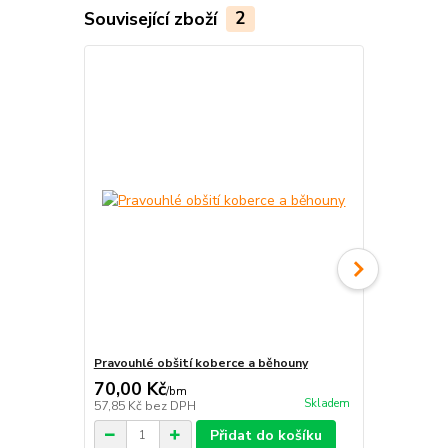
Související zboží
2
Novinka
Pravouhlé obšití koberce a běhouny
Protiskluzné
70,00 Kč
212,00 K
/
bm
Skladem
57,85 Kč
bez DPH
175,21 Kč
be
Přidat do košíku