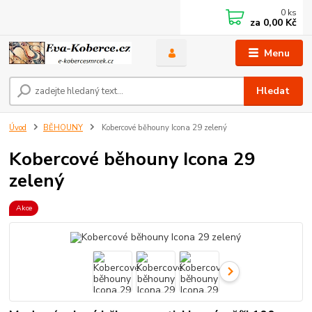
0
ks
za
0,00 Kč
Menu
Hledat
Úvod
BĚHOUNY
Kobercové běhouny Icona 29 zelený
Kobercové běhouny Icona 29
zelený
Akce