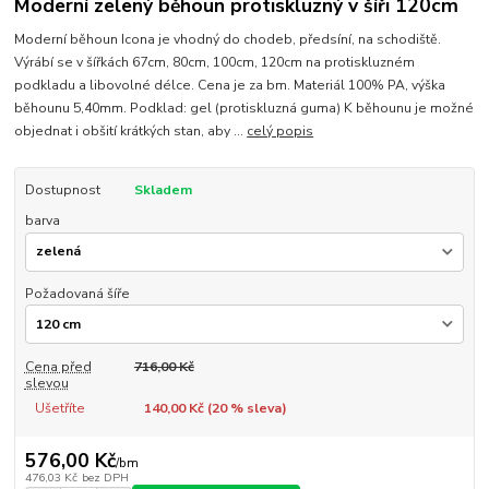
Moderní zelený běhoun protiskluzný v šíři 120cm
Moderní běhoun Icona je vhodný do chodeb, předsíní, na schodiště.
Výrábí se v šířkách 67cm, 80cm, 100cm, 120cm na protiskluzném
podkladu a libovolné délce. Cena je za bm. Materiál 100% PA, výška
běhounu 5,40mm. Podklad: gel (protiskluzná guma) K běhounu je možné
objednat i obšití krátkých stan, aby ...
celý popis
Dostupnost
Skladem
barva
Požadovaná šíře
Cena před
716,00 Kč
slevou
Ušetříte
140,00 Kč (
20
% sleva)
576,00 Kč
/
bm
476,03 Kč
bez DPH