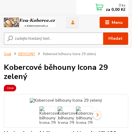
0
ks
za
0,00 Kč
Menu
Hledat
Úvod
BĚHOUNY
Kobercové běhouny Icona 29 zelený
Kobercové běhouny Icona 29
zelený
Akce