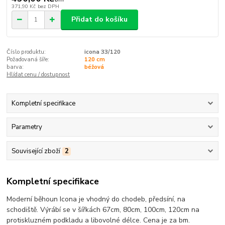
371,90 Kč
bez DPH
Přidat do košíku
Číslo produktu:
icona 33/120
Požadovaná šíře:
120 cm
barva:
béžová
Hlídat cenu / dostupnost
Kompletní specifikace
Parametry
Související zboží
2
Kompletní specifikace
Moderní běhoun Icona je vhodný do chodeb, předsíní, na
schodiště. Výrábí se v šířkách 67cm, 80cm, 100cm, 120cm na
protiskluzném podkladu a libovolné délce. Cena je za bm.