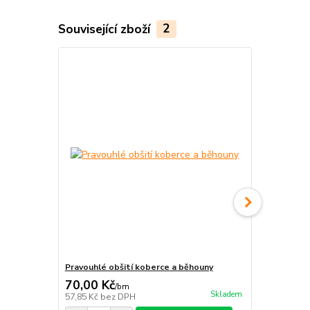
Související zboží
2
Novinka
Pravouhlé obšití koberce a běhouny
Protiskluzné
70,00 Kč
212,00 K
/
bm
Skladem
57,85 Kč
bez DPH
175,21 Kč
be