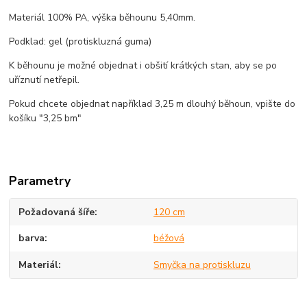
Materiál 100% PA, výška běhounu 5,40mm.
Podklad: gel (protiskluzná guma)
K běhounu je možné objednat i obšití krátkých stan, aby se po
uříznutí netřepil.
Pokud chcete objednat například 3,25 m dlouhý běhoun, vpište do
košíku "3,25 bm"
Parametry
Požadovaná šíře
120 cm
barva
béžová
Materiál
Smyčka na protiskluzu