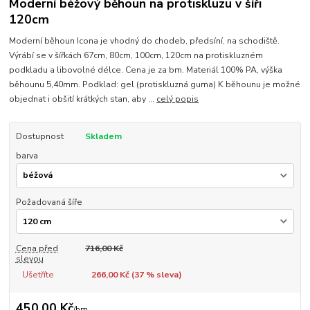
Moderní béžový běhoun na protiskluzu v šíři
120cm
Moderní běhoun Icona je vhodný do chodeb, předsíní, na schodiště.
Výrábí se v šířkách 67cm, 80cm, 100cm, 120cm na protiskluzném
podkladu a libovolné délce. Cena je za bm. Materiál 100% PA, výška
běhounu 5,40mm. Podklad: gel (protiskluzná guma) K běhounu je možné
objednat i obšití krátkých stan, aby ...
celý popis
Dostupnost
Skladem
barva
Požadovaná šíře
Cena před
716,00 Kč
slevou
Ušetříte
266,00 Kč (
37
% sleva)
450,00 Kč
/
bm