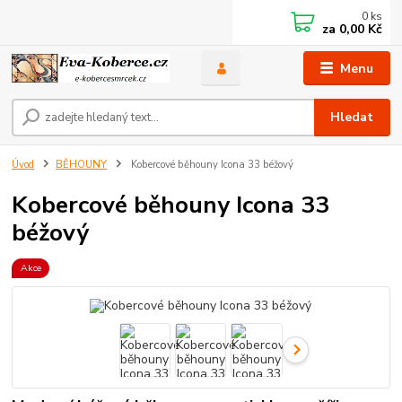
0
ks
za
0,00 Kč
Menu
Hledat
Úvod
BĚHOUNY
Kobercové běhouny Icona 33 béžový
Kobercové běhouny Icona 33
béžový
Akce