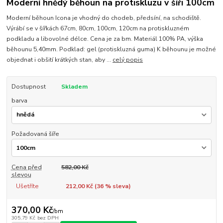
Moderní hnědý běhoun na protiskluzu v šíři 100cm
Moderní běhoun Icona je vhodný do chodeb, předsíní, na schodiště.
Výrábí se v šířkách 67cm, 80cm, 100cm, 120cm na protiskluzném
podkladu a libovolné délce. Cena je za bm. Materiál 100% PA, výška
běhounu 5,40mm. Podklad: gel (protiskluzná guma) K běhounu je možné
objednat i obšití krátkých stan, aby ...
celý popis
Dostupnost
Skladem
barva
Požadovaná šíře
Cena před
582,00 Kč
slevou
Ušetříte
212,00 Kč (
36
% sleva)
370,00 Kč
/
bm
305,79 Kč
bez DPH