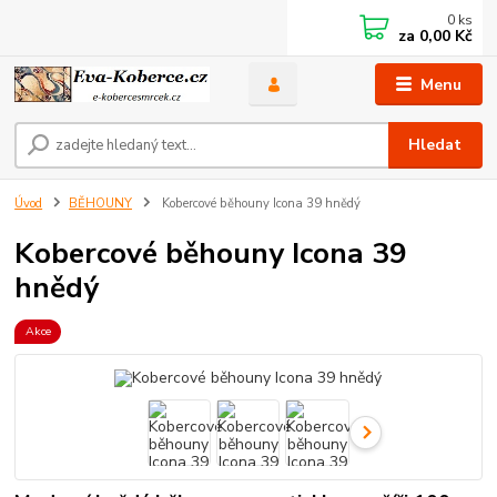
0
ks
za
0,00 Kč
Menu
Hledat
Úvod
BĚHOUNY
Kobercové běhouny Icona 39 hnědý
Kobercové běhouny Icona 39
hnědý
Akce