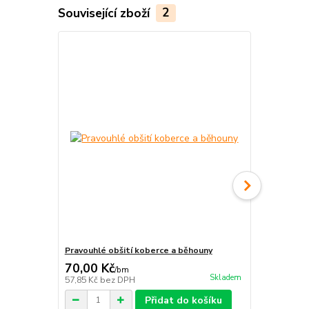
Související zboží
2
Novinka
Pravouhlé obšití koberce a běhouny
Protiskluzné
70,00 Kč
212,00 K
/
bm
Skladem
57,85 Kč
bez DPH
175,21 Kč
be
Přidat do košíku