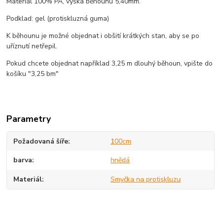
Materiál 100% PA, výška běhounu 5,40mm.
Podklad: gel (protiskluzná guma)
K běhounu je možné objednat i obšití krátkých stan, aby se po
uříznutí netřepil.
Pokud chcete objednat například 3,25 m dlouhý běhoun, vpište do
košíku "3,25 bm"
Parametry
Požadovaná šíře
100cm
barva
hnědá
Materiál
Smyčka na protiskluzu