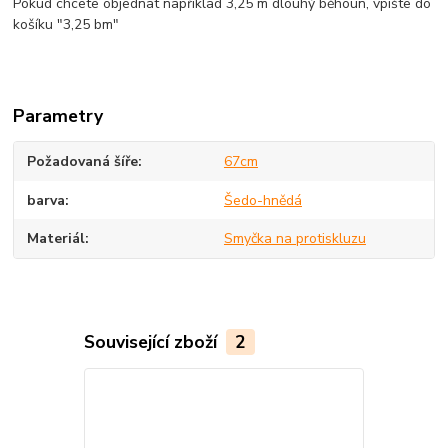
Pokud chcete objednat například 3,25 m dlouhý běhoun, vpište do
košíku "3,25 bm"
Parametry
Požadovaná šíře
67cm
barva
Šedo-hnědá
Materiál
Smyčka na protiskluzu
Související zboží
2
Novinka