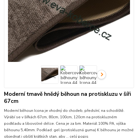
Moderní tmavě hnědý běhoun na protiskluzu v šíři
67cm
Moderní běhoun Icona je vhodný do chodeb, předsíní, na schodiště.
Výrábí se v šířkách 67cm, 80cm, 100cm, 120cm na protiskluzném
podkladu a libovolné délce. Cena je za bm. Materiál 100% PA, výška
běhounu 5,40mm. Podklad: gel (protiskluzná guma) K běhounu je možné
objednat i obšití krátkých stan, aby ...
celý popis