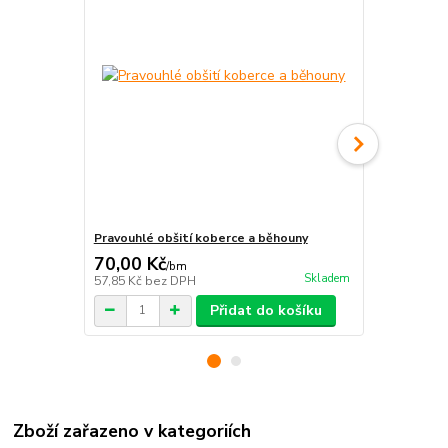
Pravouhlé obšití koberce a běhouny
Protiskluzné
70,00 Kč
212,00 K
/
bm
Skladem
57,85 Kč
bez DPH
175,21 Kč
be
Přidat do košíku
Zboží zařazeno v kategoriích