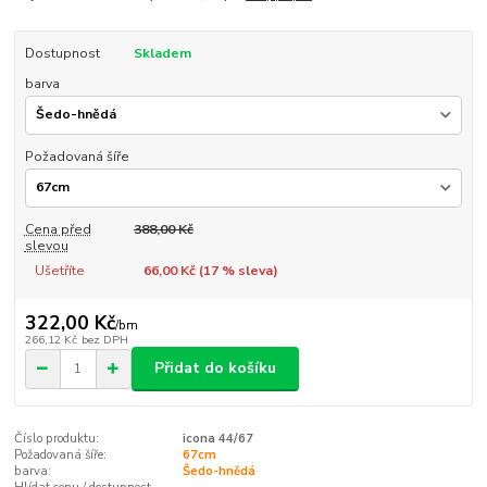
Dostupnost
Skladem
barva
Požadovaná šíře
Cena před
388,00 Kč
slevou
Ušetříte
66,00 Kč (
17
% sleva)
322,00 Kč
/
bm
266,12 Kč
bez DPH
Přidat do košíku
Číslo produktu:
icona 44/67
Požadovaná šíře:
67cm
barva:
Šedo-hnědá