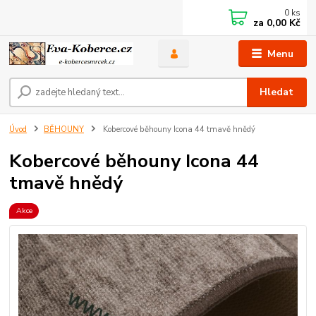
0
ks
za
0,00 Kč
Menu
Hledat
Úvod
BĚHOUNY
Kobercové běhouny Icona 44 tmavě hnědý
Kobercové běhouny Icona 44
tmavě hnědý
Akce