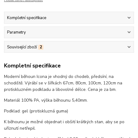
Hlídat cenu / dostupnost
Kompletní specifikace
Parametry
Související zboží
2
Kompletní specifikace
Moderní běhoun Icona je vhodný do chodeb, předsíní, na
schodiště. Výrábí se v šířkách 67cm, 80cm, 100cm, 120cm na
protiskluzném podkladu a libovolné délce. Cena je za bm.
Materiál 100% PA, výška běhounu 5,40mm.
Podklad: gel (protiskluzná guma)
K běhounu je možné objednat i obšití krátkých stan, aby se po
uříznutí netřepil.