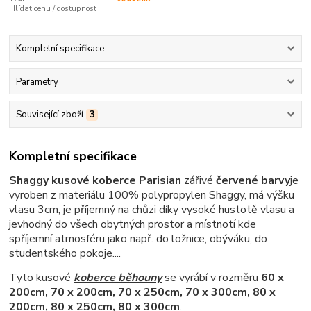
Hlídat cenu / dostupnost
Kompletní specifikace
Parametry
Související zboží
3
Kompletní specifikace
Shaggy kusové koberce Parisian
zářivé
červené barvy
je
vyroben z materiálu 100% polypropylen Shaggy,
má výšku
vlasu 3cm,
je příjemný na chůzi díky vysoké hustotě vlasu a
je
vhodný do všech obytných prostor a místnotí kde
spříjemní atmosféru jako např. do ložnice, obýváku, do
studentského pokoje....
Tyto kusové
koberce běhouny
se v
yrábí v rozměru
60 x
200cm, 70 x 200cm, 70 x 250cm, 70 x 300cm, 80 x
200cm, 80 x 250cm, 80 x 300cm
.