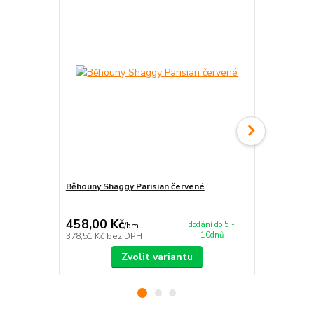
Běhouny Shaggy Parisian červené
Koberce běh
458,00 Kč
875,00 K
dodání do 5 -
/
bm
10dnů
378,51 Kč
bez DPH
723,14 Kč
be
Zvolit variantu