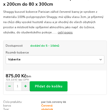
x 200cm do 80 x 300cm
Shaggy kusové koberce Parisian zářivé červené barvy je vyroben z
materiálu 100% polypropylen Shaggy, má výšku vlasu 3cm, je příjemný
na chůzi díky vysoké hustotě vlasu a je vhodný do všech obytných
prostor a místnotí kde spříjemní atmosféru jako např. do ložnice,
obýváku, do studentského pokoje.......
celý popis
Dostupnost
dodání do 5 - 10dnů
Rozměr koberce
875,00 Kč
/
bm
723,14 Kč
bez DPH
Přidat do košíku
Číslo produktu:
par.tok.cerveny kk
barva:
Červená
Tvar:
obdelnik