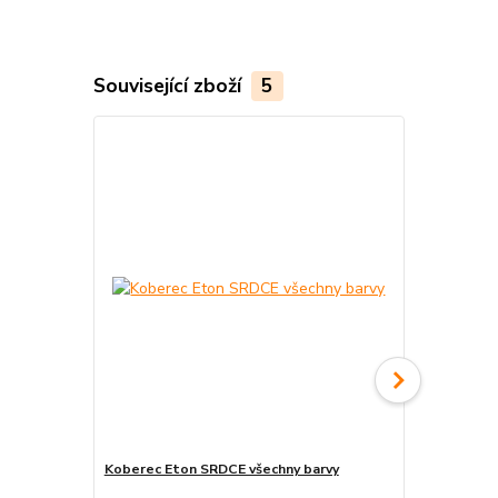
Související zboží
5
Koberec Eton SRDCE všechny barvy
Koberec v m
387,00 Kč