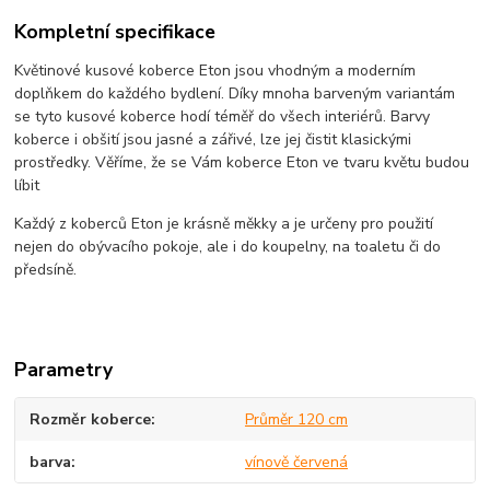
Kompletní specifikace
Květinové kusové koberce Eton jsou vhodným a moderním
doplňkem do každého bydlení. Díky mnoha barveným variantám
se tyto kusové koberce hodí téměř do všech interiérů. Barvy
koberce i obšití jsou jasné a zářivé, lze jej čistit klasickými
prostředky. Věříme, že se Vám koberce Eton ve tvaru květu budou
líbit
Každý z koberců Eton je krásně měkky a je určeny pro použití
nejen do obývacího pokoje, ale i do koupelny, na toaletu či do
předsíně.
Parametry
Rozměr koberce
Průměr 120 cm
barva
vínově červená