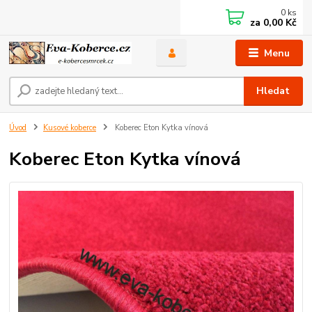
0
ks
za
0,00 Kč
Menu
Hledat
Úvod
Kusové koberce
Koberec Eton Kytka vínová
Koberec Eton Kytka vínová