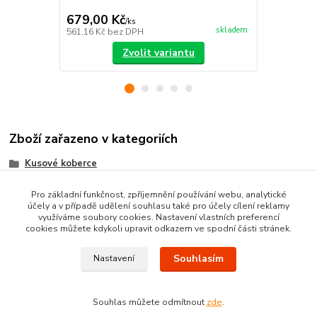
Ušetříte 44,0
679,00 Kč
343,00 K
/
ks
skladem
561,16 Kč
bez DPH
283,47 Kč
be
Zvolit variantu
Zboží zařazeno v kategoriích
Kusové koberce
Tvarované kusové koberce
Pro základní funkčnost, zpříjemnění používání webu, analytické
účely a v případě udělení souhlasu také pro účely cílení reklamy
Moderní kusové koberce
využíváme soubory cookies. Nastavení vlastních preferencí
cookies můžete kdykoli upravit odkazem ve spodní části stránek.
Souhlasím
Nastavení
Souhlas můžete odmítnout
zde
.
Vytvořeno na
Eshop-rychle.cz