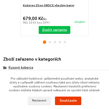
Koberec Eton SRDCE všechny barvy
Koberec v m
387,00 Kč
Ušetříte 44,0
679,00 Kč
343,00 K
/
ks
skladem
561,16 Kč
bez DPH
283,47 Kč
be
Zvolit variantu
Zboží zařazeno v kategoriích
Kusové koberce
Tvarované kusové koberce
Pro základní funkčnost, zpříjemnění používání webu, analytické
účely a v případě udělení souhlasu také pro účely cílení reklamy
Moderní kusové koberce
využíváme soubory cookies. Nastavení vlastních preferencí
cookies můžete kdykoli upravit odkazem ve spodní části stránek.
Souhlasím
Nastavení