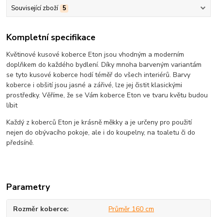
Související zboží
5
Kompletní specifikace
Květinové kusové koberce Eton jsou vhodným a moderním
doplňkem do každého bydlení. Díky mnoha barveným variantám
se tyto kusové koberce hodí téměř do všech interiérů. Barvy
koberce i obšití jsou jasné a zářivé, lze jej čistit klasickými
prostředky. Věříme, že se Vám koberce Eton ve tvaru květu budou
líbit
Každý z koberců Eton je krásně měkky a je určeny pro použití
nejen do obývacího pokoje, ale i do koupelny, na toaletu či do
předsíně.
Parametry
Rozměr koberce
Průměr 160 cm