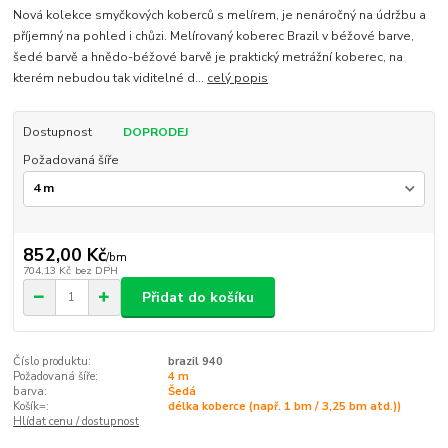
Nová kolekce smyčkových koberců s melírem, je nenáročný na údržbu a
příjemný na pohled i chůzi. Melírovaný koberec Brazil v béžové barve,
šedé barvě a hnědo-béžové barvě je praktický metrážní koberec, na
kterém nebudou tak viditelné d...
celý popis
Dostupnost
DOPRODEJ
Požadovaná šíře
852,00 Kč
/
bm
704,13 Kč
bez DPH
Přidat do košíku
Číslo produktu:
brazil 940
Požadovaná šíře:
4 m
barva:
Šedá
Košík=:
délka koberce (např. 1 bm / 3,25 bm atd.))
Hlídat cenu / dostupnost