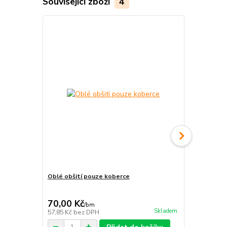
Související zboží
4
Oblé obšití pouze koberce
Pravouhlé o
70,00 Kč
70,00 Kč
/
bm
Skladem
57,85 Kč
bez DPH
57,85 Kč
bez