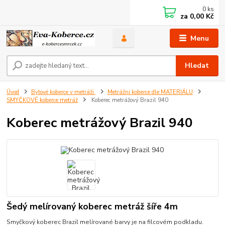
0
ks
za
0,00 Kč
Menu
Hledat
Úvod
Bytové koberce v metráži
Metrážni koberce dle MATERIÁLU
SMYČKOVÉ koberce metráž
Koberec metrážový Brazil 940
Koberec metrážový Brazil 940
Šedý melírovaný koberec metráž šíře 4m
Smyčkový koberec Brazil melírované barvy je na filcovém podkladu.