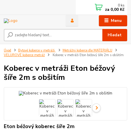
0
ks
za
0,00 Kč
Menu
Hledat
Úvod
Bytové koberce v metráži
Metrážni koberce dle MATERIÁLU
VELUROVÉ koberce metráž
Koberec v metráži Eton béžový šíře 2m s obšitím
Koberec v metráži Eton béžový
šíře 2m s obšitím
Eton béžový koberec šíře 2m