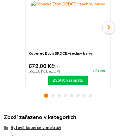
Koberec Eton SRDCE všechny barvy
Koberec Eto
679,00 Kč
605,00 K
/
ks
skladem
561,16 Kč
bez DPH
500,00 Kč
be
Zvolit variantu
Zboží zařazeno v kategoriích
Bytové koberce v metráži