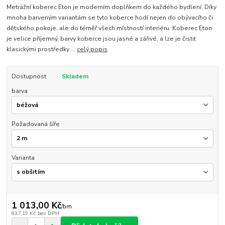
Metrážní koberec Eton je moderním doplňkem do každého bydlení. Díky
mnoha barveným variantám se tyto koberce hodí nejen do obývacího či
dětského pokoje, ale do téměř všech místností interiéru. Koberec Eton
je velice příjemný, barvy koberce jsou jasné a zářivé, a lze je čistit
klasickými prostředky ...
celý popis
Dostupnost
Skladem
barva
Požadovaná šíře
Varianta
1 013,00 Kč
/
bm
837,19 Kč
bez DPH