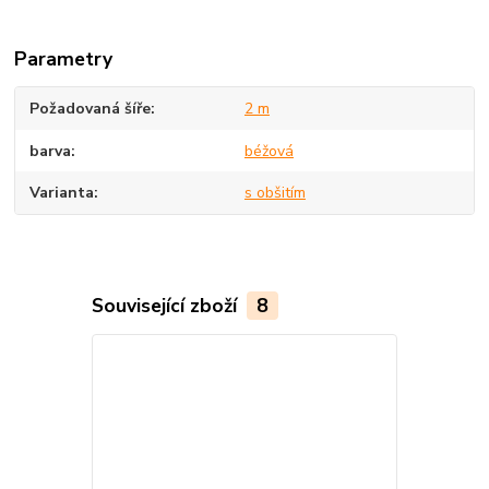
Parametry
Požadovaná šíře
2 m
barva
béžová
Varianta
s obšitím
Související zboží
8