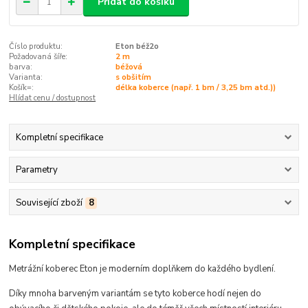
Přidat do košíku
Číslo produktu:
Eton béž2o
Požadovaná šíře:
2 m
barva:
béžová
Varianta:
s obšitím
Košík=:
délka koberce (např. 1 bm / 3,25 bm atd.))
Hlídat cenu / dostupnost
Kompletní specifikace
Parametry
Související zboží
8
Kompletní specifikace
Metrážní koberec Eton je moderním doplňkem do každého bydlení.
Díky mnoha barveným variantám se tyto koberce hodí
nejen do