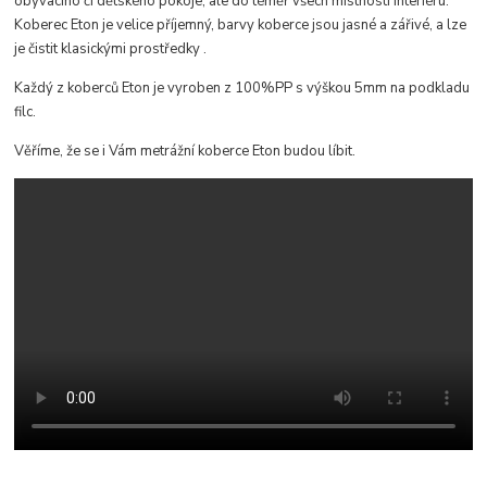
obývacího či dětského pokoje, ale do téměř všech místností interiéru
.
Koberec Eton je velice příjemný, b
arvy koberce jsou jasné a zářivé, a lze
je čistit klasickými prostředky
.
Každý z koberců Eton je vyroben z 100%PP s výškou 5mm na podkladu
filc.
Věříme, že se i Vám metrážní koberce Eton budou líbit.