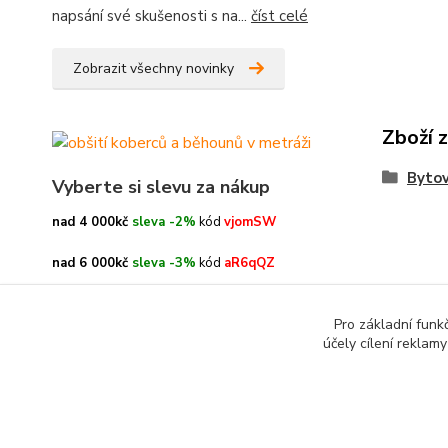
napsání své skušenosti s na...
číst celé
Zobrazit všechny novinky
Zboží 
Bytov
Vyberte si slevu za nákup
nad 4 000kč
sleva -2%
kód
vjomSW
nad 6 000kč
sleva -3%
kód
aR6qQZ
nad 8 000kč
sleva -4%
kód
oe3h9c
Pro základní funk
účely cílení reklam