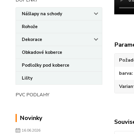
DOPLNKY
Nášlapy na schody
Rohože
Dekorace
Param
Obkadové koberce
Požado
Podložky pod koberce
barva
Lišty
Varian
PVC PODLAHY
Novinky
Souvise
16.06.2026