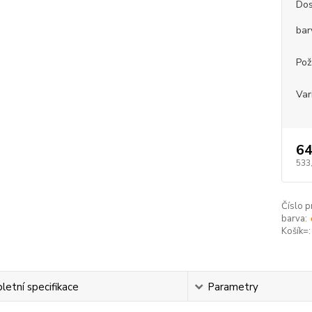
Dos
bar
Pož
Var
64
533
Číslo p
barva:
Košík=:
etní specifikace
Parametry