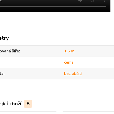
etry
vaná šíře
1,5 m
černá
ta
bez obšití
jící zboží
8