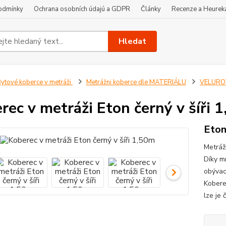
odmínky
Ochrana osobních údajú a GDPR
Články
Recenze a Heurek
Hledat
ytové koberce v metráži
Metrážni koberce dle MATERIÁLU
VELUROV
rec v metráži Eton černý v šíři 
Eton
Metráž
Díky m
obývací
Koberec
lze je 