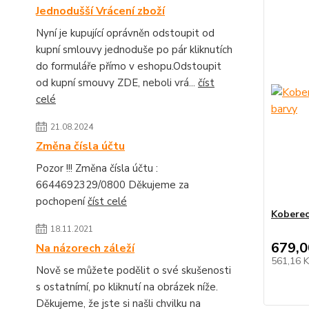
Jednodušší Vrácení zboží
Nyní je kupující oprávněn odstoupit od
kupní smlouvy jednoduše po pár kliknutích
do formuláře přímo v eshopu.Odstoupit
od kupní smouvy ZDE, neboli vrá...
číst
celé
21.08.2024
Změna čísla účtu
Pozor !!! Změna čísla účtu :
6644692329/0800 Děkujeme za
pochopení
číst celé
Koberec
18.11.2021
679,0
Na názorech záleží
561,16 
Nově se můžete podělit o své skušenosti
s ostatnímí, po kliknutí na obrázek níže.
Děkujeme, že jste si našli chvilku na