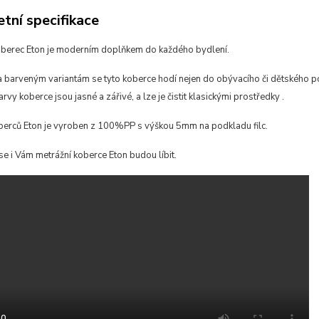
tní specifikace
oberec Eton je moderním doplňkem do každého bydlení.
 barveným variantám se tyto koberce hodí
nejen do obývacího či dětského po
arvy koberce jsou jasné a zářivé, a lze je čistit klasickými prostředky
.
berců Eton je vyroben z 100%PP s výškou 5mm na podkladu filc.
se i Vám metrážní koberce Eton budou líbit.