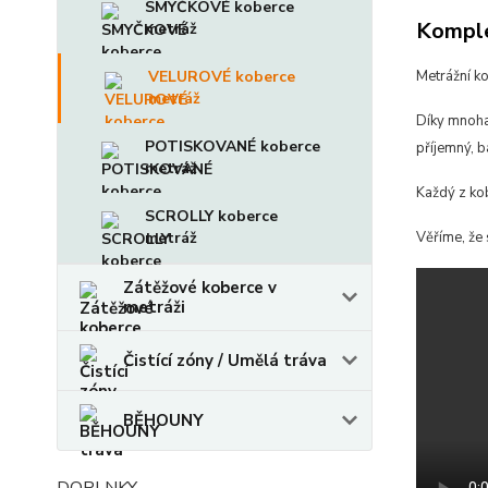
SMYČKOVÉ koberce
Komple
metráž
VELUROVÉ koberce
Metrážní k
metráž
Díky mnoha
POTISKOVANÉ koberce
příjemný, b
metráž
Každý z ko
SCROLLY koberce
metráž
Věříme, že 
Zátěžové koberce v
metráži
Čistící zóny / Umělá tráva
BĚHOUNY