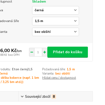
tupnost
Skladem
va
adovaná šíře
ianta
6,00 Kč
/
bm
Přidat do košíku
,88 Kč
bez DPH
roduktu:
Eton černý1,5
Požadovaná šíře:
1,5 m
černá
Varianta:
bez obšití
délka koberce (např. 1 bm
Hlídat cenu / dostupnost
/ 3,25 bm atd.))
Související zboží
8