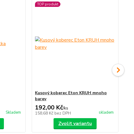
TOP produkt
TO
Ak
Kusový koberec Eton KRUH mnoho
Ná
barev
192,00 Kč
19
/
ks
Skladem
skladem
158,68 Kč
bez DPH
16
Zvolit variantu