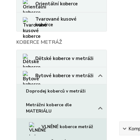
Orientální koberce
Tvarované kusové
koberce
KOBERCE METRÁŽ
Dětské koberce v metráži
Bytové koberce v metráži
Doprodej koberců v metráži
Metrážni koberce dle
MATERIÁLU
VLNĚNÉ koberce metráž
Kompl