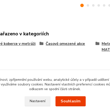
zařazeno v kategoriích
é koberce v metráži
Časově omezené akce
Metr
MAT
čnost, zpříjemnění používání webu, analytické účely a v případě udělení
y využíváme soubory cookies. Nastavení vlastních preferencí cookies mů
odkazem ve spodní části stránek.
Souhlasím
Nastavení