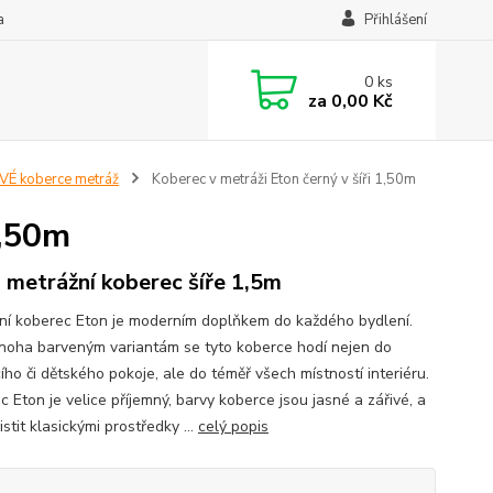
a
Přihlášení
0
ks
za
0,00 Kč
É koberce metráž
Koberec v metráži Eton černý v šíři 1,50m
1,50m
 metrážní koberec šíře 1,5m
ní koberec Eton je moderním doplňkem do každého bydlení.
noha barveným variantám se tyto koberce hodí nejen do
ho či dětského pokoje, ale do téměř všech místností interiéru.
 Eton je velice příjemný, barvy koberce jsou jasné a zářivé, a
čistit klasickými prostředky ...
celý popis