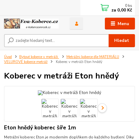
0
ks
za
0,00 Kč
Menu
Hledat
Úvod
Bytové koberce v metráži
Metrážni koberce dle MATERIÁLU
VELUROVÉ koberce metráž
Koberec v metráži Eton hnědý
Koberec v metráži Eton hnědý
Eton hnědý koberec šíře 1m
Metrážní koberec Eton je moderním doplňkem do každého bydlení. Díky