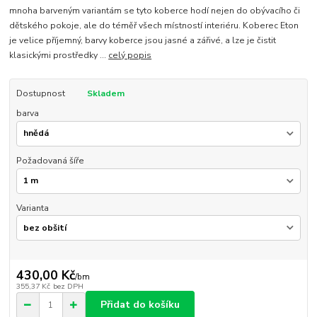
mnoha barveným variantám se tyto koberce hodí nejen do obývacího či
dětského pokoje, ale do téměř všech místností interiéru. Koberec Eton
je velice příjemný, barvy koberce jsou jasné a zářivé, a lze je čistit
klasickými prostředky ...
celý popis
Dostupnost
Skladem
barva
Požadovaná šíře
Varianta
430,00 Kč
/
bm
355,37 Kč
bez DPH
Přidat do košíku