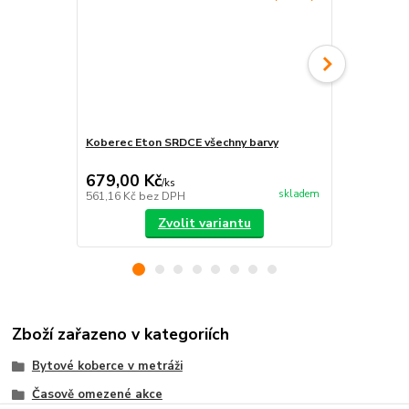
Koberec Eton SRDCE všechny barvy
Koberec Eto
679,00 Kč
605,00 K
/
ks
skladem
561,16 Kč
bez DPH
500,00 Kč
be
Zvolit variantu
Zboží zařazeno v kategoriích
Bytové koberce v metráži
Časově omezené akce