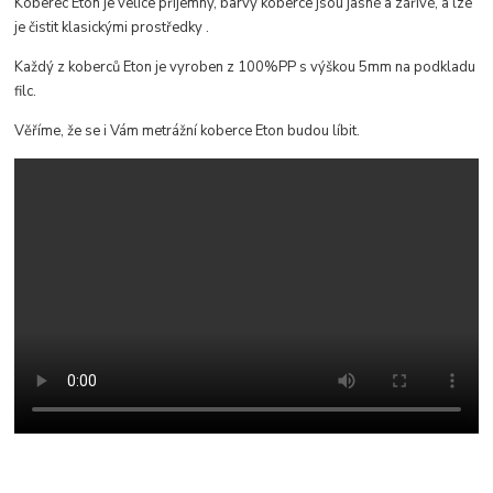
Koberec Eton je velice příjemný, b
arvy koberce jsou jasné a zářivé, a lze
je čistit klasickými prostředky
.
Každý z koberců Eton je vyroben z 100%PP s výškou 5mm na podkladu
filc.
Věříme, že se i Vám metrážní koberce Eton budou líbit.