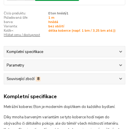
Číslo produktu:
Eton hnědý1
Požadovaná šíře:
1 m
barva:
hnědá
Varianta:
bez obšití
Košík=:
délka koberce (např. 1 bm / 3,25 bm atd.))
Hlídat cenu / dostupnost
Kompletní specifikace
Parametry
Související zboží
8
Kompletní specifikace
Metrážní koberec Eton je moderním doplňkem do každého bydlení.
Díky mnoha barveným variantám se tyto koberce hodí
nejen do
obývacího či dětského pokoje, ale do téměř všech místností interiéru
.