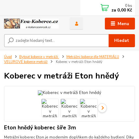
0
ks
za
0,00 Kč
Menu
Hledat
Úvod
Bytové koberce v metráži
Metrážni koberce dle MATERIÁLU
VELUROVÉ koberce metráž
Koberec v metráži Eton hnědý
Koberec v metráži Eton hnědý
Eton hnědý koberec šíře 3m
Metrážní koberec Eton je moderním doplňkem do každého bydlení. Díky