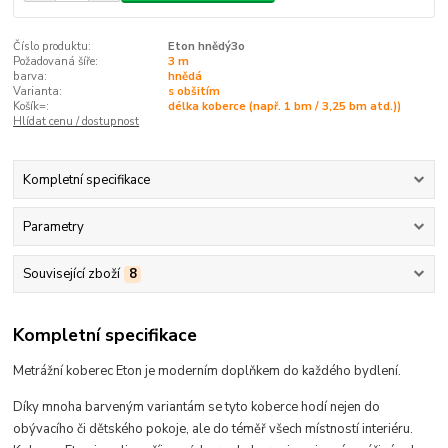
Číslo produktu:
Eton hnědý3o
Požadovaná šíře:
3 m
barva:
hnědá
Varianta:
s obšitím
Košík=:
délka koberce (např. 1 bm / 3,25 bm atd.))
Hlídat cenu / dostupnost
Kompletní specifikace
Parametry
Související zboží
8
Kompletní specifikace
Metrážní koberec Eton je moderním doplňkem do každého bydlení.
Díky mnoha barveným variantám se tyto koberce hodí
nejen do
obývacího či dětského pokoje, ale do téměř všech místností interiéru
.