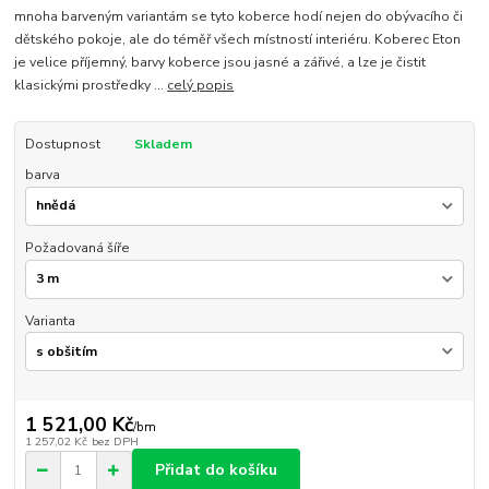
mnoha barveným variantám se tyto koberce hodí nejen do obývacího či
dětského pokoje, ale do téměř všech místností interiéru. Koberec Eton
je velice příjemný, barvy koberce jsou jasné a zářivé, a lze je čistit
klasickými prostředky ...
celý popis
Dostupnost
Skladem
barva
Požadovaná šíře
Varianta
1 521,00 Kč
/
bm
1 257,02 Kč
bez DPH
Přidat do košíku