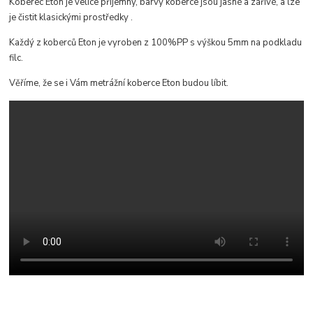
Koberec Eton je velice příjemný, b
arvy koberce jsou jasné a zářivé, a lze
je čistit klasickými prostředky
.
Každý z koberců Eton je vyroben z 100%PP s výškou 5mm na podkladu
filc.
Věříme, že se i Vám metrážní koberce Eton budou líbit.