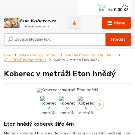
0
ks
za
0,00 Kč
Menu
Hledat
Úvod
Bytové koberce v metráži
Metrážni koberce dle MATERIÁLU
VELUROVÉ koberce metráž
Koberec v metráži Eton hnědý
Koberec v metráži Eton hnědý
Eton hnědý koberec šíře 4m
Metrážní koberec Eton je moderním doplňkem do každého bydlení. Díky