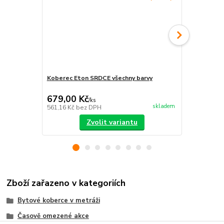
Koberec Eton SRDCE všechny barvy
Koberec Eto
679,00 Kč
605,00 K
/
ks
skladem
561,16 Kč
bez DPH
500,00 Kč
be
Zvolit variantu
Zboží zařazeno v kategoriích
Bytové koberce v metráži
Časově omezené akce