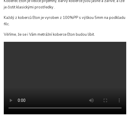
Koberec Eton je velice příjemný, b
arvy koberce jsou jasné a zářivé, a lze
je čistit klasickými prostředky
.
Každý z koberců Eton je vyroben z 100%PP s výškou 5mm na podkladu
filc.
Věříme, že se i Vám metrážní koberce Eton budou líbit.