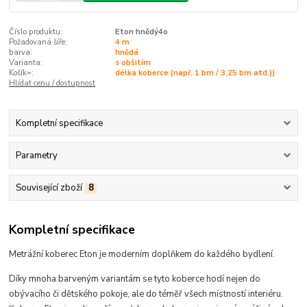
Číslo produktu:
Eton hnědý4o
Požadovaná šíře:
4 m
barva:
hnědá
Varianta:
s obšitím
Košík=:
délka koberce (např. 1 bm / 3,25 bm atd.))
Hlídat cenu / dostupnost
Kompletní specifikace
Parametry
Související zboží
8
Kompletní specifikace
Metrážní koberec Eton je moderním doplňkem do každého bydlení.
Díky mnoha barveným variantám se tyto koberce hodí
nejen do
obývacího či dětského pokoje, ale do téměř všech místností interiéru
.