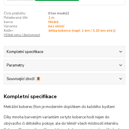
Číslo produktu:
Eton modrý2
Požadovaná šíře:
2 m
barva:
Modrá
Varianta:
bez obšití
Košík=:
délka koberce (např. 1 bm / 3,25 bm atd.))
Hlídat cenu / dostupnost
Kompletní specifikace
Parametry
Související zboží
8
Kompletní specifikace
Metrážní koberec Eton je moderním doplňkem do každého bydlení.
Díky mnoha barveným variantám se tyto koberce hodí
nejen do
obývacího či dětského pokoje, ale do téměř všech místností interiéru
.