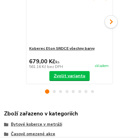
Koberec Eton SRDCE všechny barvy
Koberec Eto
679,00 Kč
605,00 K
/
ks
skladem
561,16 Kč
bez DPH
500,00 Kč
be
Zvolit variantu
Zboží zařazeno v kategoriích
Bytové koberce v metráži
Časově omezené akce