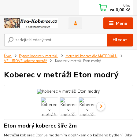
0
ks
za
0,00 Kč
Menu
Hledat
Úvod
Bytové koberce v metráži
Metrážni koberce dle MATERIÁLU
VELUROVÉ koberce metráž
Koberec v metráži Eton modrý
Koberec v metráži Eton modrý
Eton modrý koberec šíře 2m
Metrážní koberec Eton je moderním doplňkem do každého bydlení. Díky