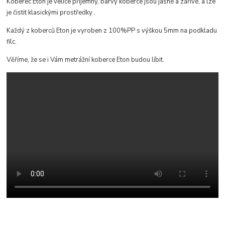
Koberec Eton je velice příjemný, b
arvy koberce jsou jasné a zářivé, a lze
je čistit klasickými prostředky
.
Každý z koberců Eton je vyroben z 100%PP s výškou 5mm na podkladu
filc.
Věříme, že se i Vám metrážní koberce Eton budou líbit.