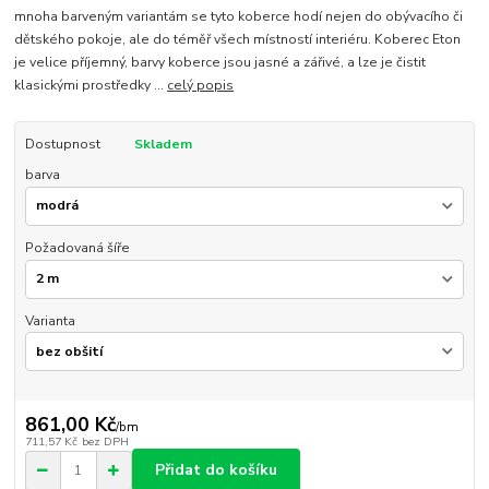
mnoha barveným variantám se tyto koberce hodí nejen do obývacího či
dětského pokoje, ale do téměř všech místností interiéru. Koberec Eton
je velice příjemný, barvy koberce jsou jasné a zářivé, a lze je čistit
klasickými prostředky ...
celý popis
Dostupnost
Skladem
barva
Požadovaná šíře
Varianta
861,00 Kč
/
bm
711,57 Kč
bez DPH
Přidat do košíku