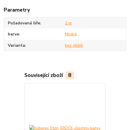
Parametry
Požadovaná šíře
2 m
barva
Modrá
Varianta
bez obšití
Související zboží
8