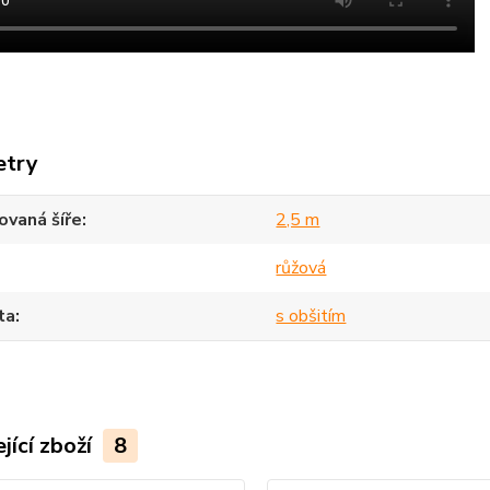
etry
vaná šíře
2,5 m
růžová
ta
s obšitím
jící zboží
8