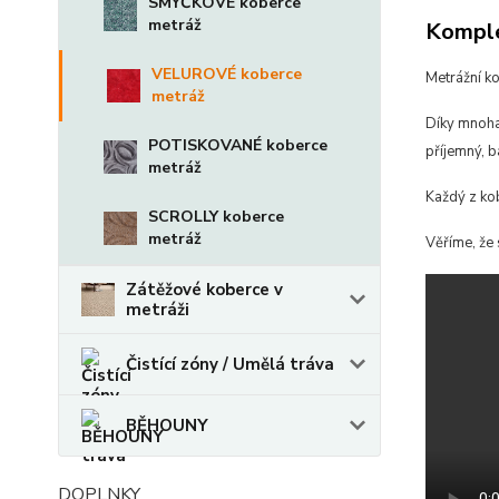
SMYČKOVÉ koberce
metráž
Komple
VELUROVÉ koberce
Metrážní k
metráž
Díky mnoha
POTISKOVANÉ koberce
příjemný, b
metráž
Každý z ko
SCROLLY koberce
metráž
Věříme, že 
Zátěžové koberce v
metráži
Čistící zóny / Umělá tráva
BĚHOUNY
DOPLNKY