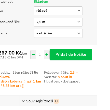
tupnost
Skladem
va
adovaná šíře
ianta
267,00 Kč
/
bm
Přidat do košíku
47,11 Kč
bez DPH
roduktu:
Eton růžový2,5o
Požadovaná šíře:
2,5 m
růžová
Varianta:
s obšitím
délka koberce (např. 1 bm
Hlídat cenu / dostupnost
/ 3,25 bm atd.))
Související zboží
8