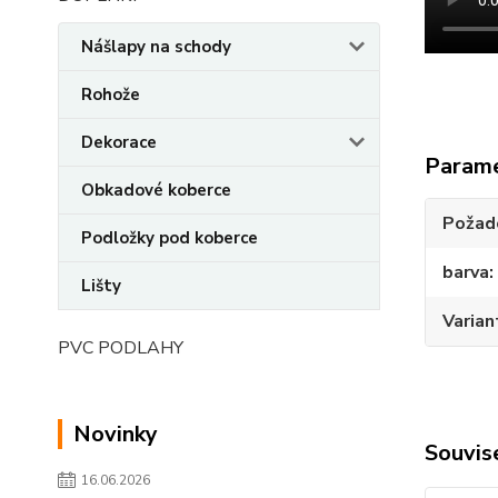
Nášlapy na schody
Rohože
Dekorace
Param
Obkadové koberce
Požado
Podložky pod koberce
barva
Lišty
Varian
PVC PODLAHY
Novinky
Souvise
16.06.2026