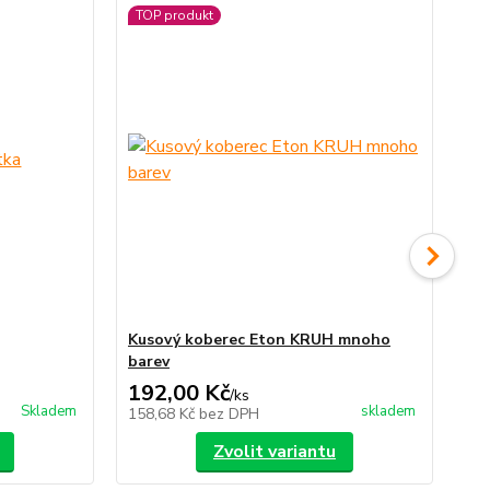
TOP produkt
TO
Ak
Kusový koberec Eton KRUH mnoho
Ná
barev
192,00 Kč
19
/
ks
Skladem
skladem
158,68 Kč
bez DPH
16
Zvolit variantu