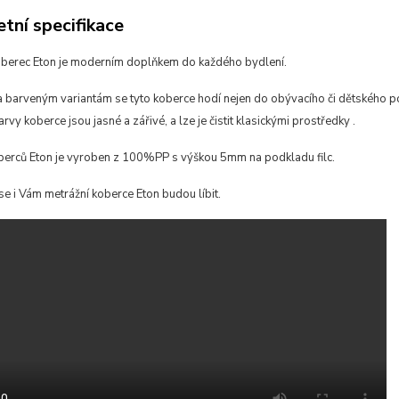
tní specifikace
oberec Eton je moderním doplňkem do každého bydlení.
 barveným variantám se tyto koberce hodí
nejen do obývacího či dětského po
arvy koberce jsou jasné a zářivé, a lze je čistit klasickými prostředky
.
berců Eton je vyroben z 100%PP s výškou 5mm na podkladu filc.
se i Vám metrážní koberce Eton budou líbit.