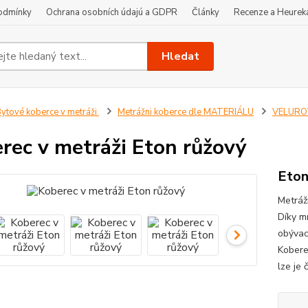
odmínky
Ochrana osobních údajú a GDPR
Články
Recenze a Heurek
Hledat
ytové koberce v metráži
Metrážni koberce dle MATERIÁLU
VELUROV
rec v metráži Eton růžový
Eton
Metráž
Díky m
obývací
Koberec
lze je 