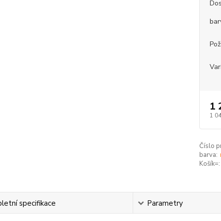
Dos
bar
Pož
Var
1 
1 0
Číslo p
barva:
Košík=:
etní specifikace
Parametry