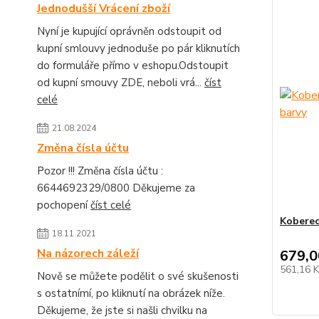
Jednodušší Vrácení zboží
Nyní je kupující oprávněn odstoupit od
kupní smlouvy jednoduše po pár kliknutích
do formuláře přímo v eshopu.Odstoupit
od kupní smouvy ZDE, neboli vrá...
číst
celé
21.08.2024
Změna čísla účtu
Pozor !!! Změna čísla účtu :
6644692329/0800 Děkujeme za
pochopení
číst celé
Koberec
18.11.2021
Na názorech záleží
679,0
561,16 
Nově se můžete podělit o své skušenosti
s ostatnímí, po kliknutí na obrázek níže.
Děkujeme, že jste si našli chvilku na