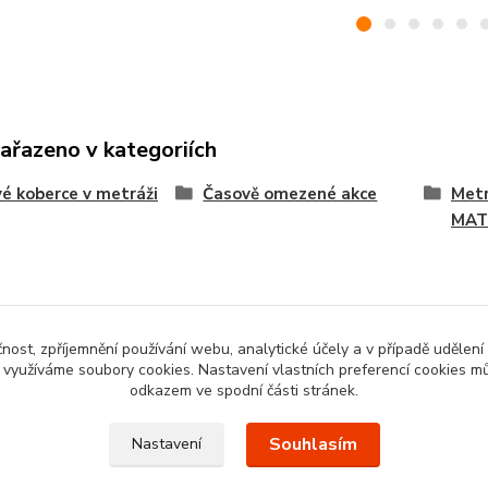
zařazeno v kategoriích
é koberce v metráži
Časově omezené akce
Metr
MAT
čnost, zpříjemnění používání webu, analytické účely a v případě udělení
y využíváme soubory cookies. Nastavení vlastních preferencí cookies mů
odkazem ve spodní části stránek.
Souhlasím
Nastavení