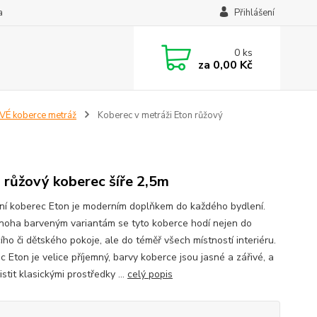
a
Přihlášení
0
ks
za
0,00 Kč
É koberce metráž
Koberec v metráži Eton růžový
 růžový koberec šíře 2,5m
ní koberec Eton je moderním doplňkem do každého bydlení.
noha barveným variantám se tyto koberce hodí nejen do
ho či dětského pokoje, ale do téměř všech místností interiéru.
 Eton je velice příjemný, barvy koberce jsou jasné a zářivé, a
čistit klasickými prostředky ...
celý popis