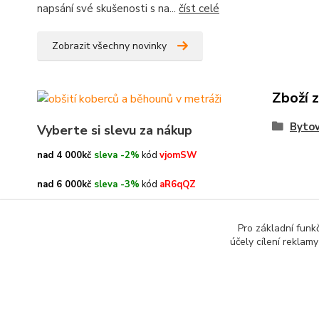
napsání své skušenosti s na...
číst celé
Zobrazit všechny novinky
Zboží 
Bytov
Vyberte si slevu za nákup
nad 4 000kč
sleva -2%
kód
vjomSW
nad 6 000kč
sleva -3%
kód
aR6qQZ
nad 8 000kč
sleva -4%
kód
oe3h9c
Pro základní funk
účely cílení reklam