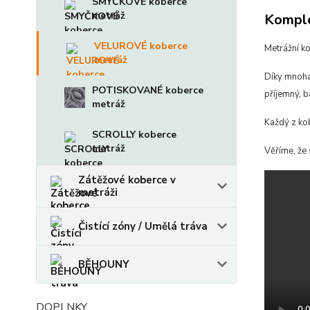
SMYČKOVÉ koberce
metráž
Komple
VELUROVÉ koberce
Metrážní k
metráž
Díky mnoha
POTISKOVANÉ koberce
příjemný, b
metráž
Každý z ko
SCROLLY koberce
metráž
Věříme, že 
Zátěžové koberce v
metráži
Čistící zóny / Umělá tráva
BĚHOUNY
DOPLNKY