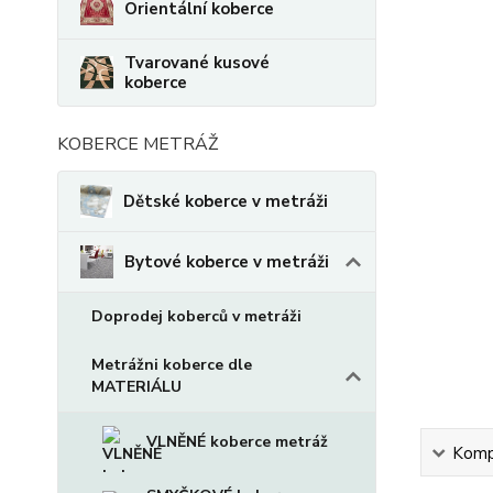
Orientální koberce
Tvarované kusové
koberce
KOBERCE METRÁŽ
Dětské koberce v metráži
Bytové koberce v metráži
Doprodej koberců v metráži
Metrážni koberce dle
MATERIÁLU
VLNĚNÉ koberce metráž
Kompl