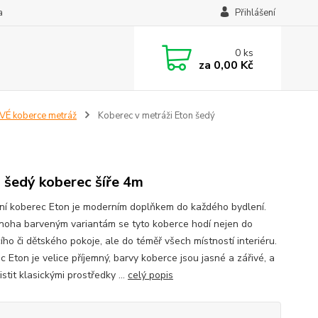
a
Přihlášení
0
ks
za
0,00 Kč
É koberce metráž
Koberec v metráži Eton šedý
 šedý koberec šíře 4m
ní koberec Eton je moderním doplňkem do každého bydlení.
noha barveným variantám se tyto koberce hodí nejen do
ho či dětského pokoje, ale do téměř všech místností interiéru.
 Eton je velice příjemný, barvy koberce jsou jasné a zářivé, a
čistit klasickými prostředky ...
celý popis