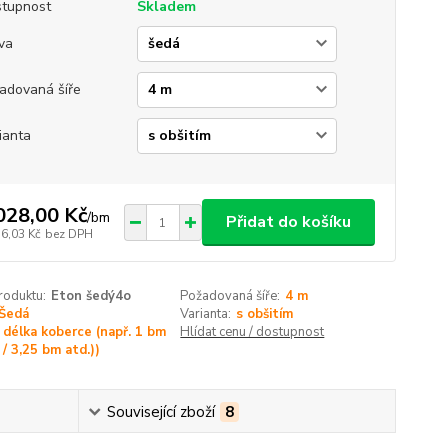
tupnost
Skladem
va
adovaná šíře
ianta
028,00 Kč
/
bm
Přidat do košíku
76,03 Kč
bez DPH
roduktu:
Eton šedý4o
Požadovaná šíře:
4 m
Šedá
Varianta:
s obšitím
délka koberce (např. 1 bm
Hlídat cenu / dostupnost
/ 3,25 bm atd.))
Související zboží
8