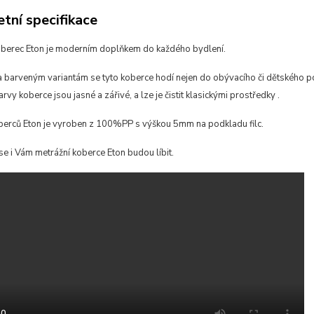
tní specifikace
oberec Eton je moderním doplňkem do každého bydlení.
 barveným variantám se tyto koberce hodí
nejen do obývacího či dětského po
arvy koberce jsou jasné a zářivé, a lze je čistit klasickými prostředky
.
berců Eton je vyroben z 100%PP s výškou 5mm na podkladu filc.
se i Vám metrážní koberce Eton budou líbit.