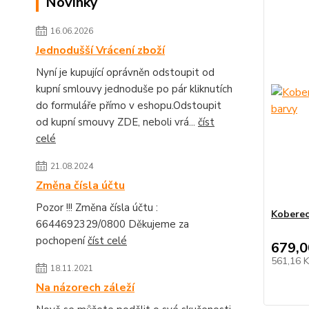
Novinky
16.06.2026
Jednodušší Vrácení zboží
Nyní je kupující oprávněn odstoupit od
kupní smlouvy jednoduše po pár kliknutích
do formuláře přímo v eshopu.Odstoupit
od kupní smouvy ZDE, neboli vrá...
číst
celé
21.08.2024
Změna čísla účtu
Pozor !!! Změna čísla účtu :
Koberec
6644692329/0800 Děkujeme za
pochopení
číst celé
679,0
561,16 
18.11.2021
Na názorech záleží