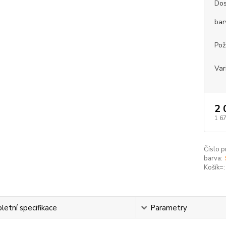
Dos
bar
Pož
Var
2 
1 6
Číslo p
barva:
Košík=:
etní specifikace
Parametry