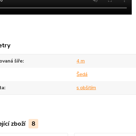
etry
vaná šíře
4 m
Šedá
ta
s obšitím
jící zboží
8