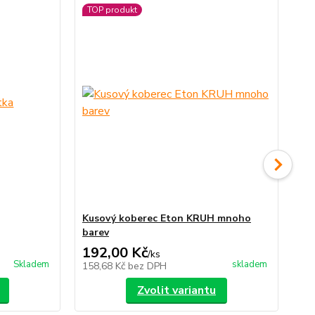
TOP produkt
TO
Ak
Kusový koberec Eton KRUH mnoho
Ná
barev
192,00 Kč
19
/
ks
Skladem
skladem
158,68 Kč
bez DPH
16
Zvolit variantu