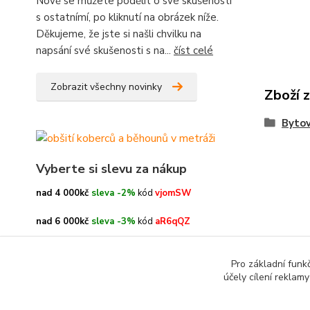
Nově se můžete podělit o své skušenosti
s ostatnímí, po kliknutí na obrázek níže.
Děkujeme, že jste si našli chvilku na
napsání své skušenosti s na...
číst celé
Zobrazit všechny novinky
Zboží 
Bytov
Vyberte si slevu za nákup
nad 4 000kč
sleva -2%
kód
vjomSW
nad 6 000kč
sleva -3%
kód
aR6qQZ
nad 8 000kč
sleva -4%
kód
oe3h9c
Pro základní funk
účely cílení reklam