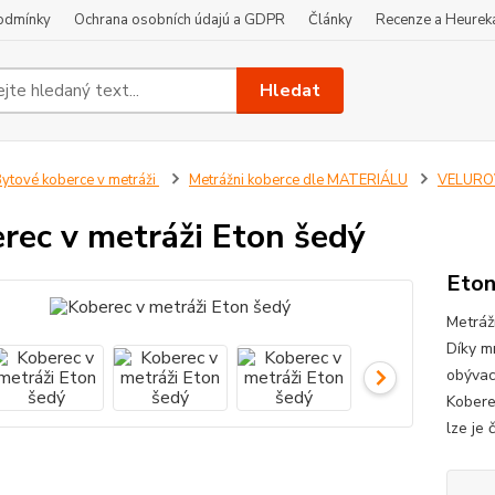
odmínky
Ochrana osobních údajú a GDPR
Články
Recenze a Heurek
Hledat
ytové koberce v metráži
Metrážni koberce dle MATERIÁLU
VELUROV
rec v metráži Eton šedý
Eton
Metráž
Díky m
obývací
Koberec
lze je 