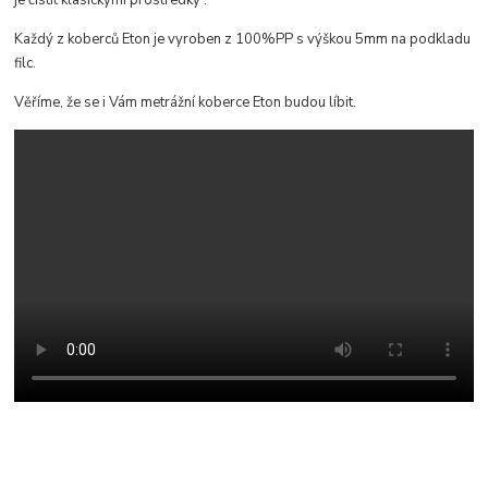
je čistit klasickými prostředky
.
Každý z koberců Eton je vyroben z 100%PP s výškou 5mm na podkladu
filc.
Věříme, že se i Vám metrážní koberce Eton budou líbit.