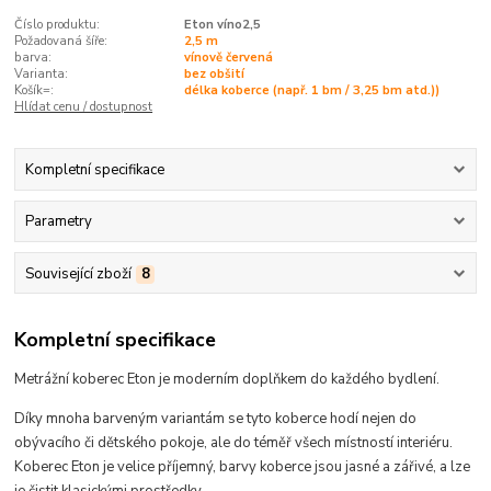
Číslo produktu:
Eton víno2,5
Požadovaná šíře:
2,5 m
barva:
vínově červená
Varianta:
bez obšití
Košík=:
délka koberce (např. 1 bm / 3,25 bm atd.))
Hlídat cenu / dostupnost
Kompletní specifikace
Parametry
Související zboží
8
Kompletní specifikace
Metrážní koberec Eton je moderním doplňkem do každého bydlení.
Díky mnoha barveným variantám se tyto koberce hodí
nejen do
obývacího či dětského pokoje, ale do téměř všech místností interiéru
.
Koberec Eton je velice příjemný, b
arvy koberce jsou jasné a zářivé, a lze