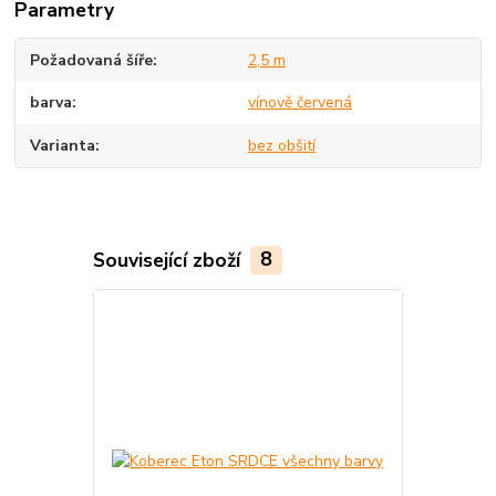
Parametry
Požadovaná šíře
2,5 m
barva
vínově červená
Varianta
bez obšití
Související zboží
8