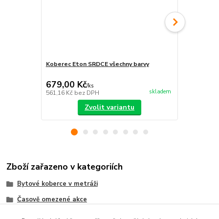
Koberec Eton SRDCE všechny barvy
Koberec Eto
679,00 Kč
605,00 K
/
ks
skladem
561,16 Kč
bez DPH
500,00 Kč
be
Zvolit variantu
Zboží zařazeno v kategoriích
Bytové koberce v metráži
Časově omezené akce
Metrážni koberce dle MATERIÁLU