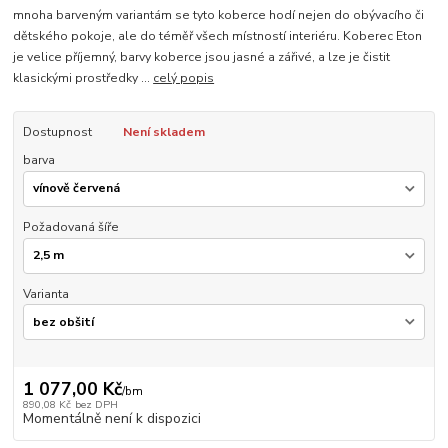
mnoha barveným variantám se tyto koberce hodí nejen do obývacího či
dětského pokoje, ale do téměř všech místností interiéru. Koberec Eton
je velice příjemný, barvy koberce jsou jasné a zářivé, a lze je čistit
klasickými prostředky ...
celý popis
Dostupnost
Není skladem
barva
Požadovaná šíře
Varianta
1 077,00 Kč
/
bm
890,08 Kč
bez DPH
Momentálně není k dispozici