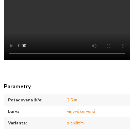
Parametry
Požadovaná šíře
2,5 m
barva
vínově červená
Varianta
s obšitím