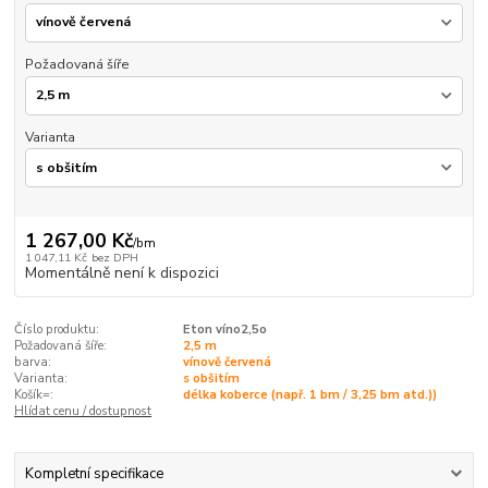
Požadovaná šíře
Varianta
1 267,00 Kč
/
bm
1 047,11 Kč
bez DPH
Momentálně není k dispozici
Číslo produktu:
Eton víno2,5o
Požadovaná šíře:
2,5 m
barva:
vínově červená
Varianta:
s obšitím
Košík=:
délka koberce (např. 1 bm / 3,25 bm atd.))
Hlídat cenu / dostupnost
Kompletní specifikace