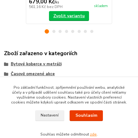
679,00 Kč
605,00 K
/
ks
skladem
561,16 Kč
bez DPH
500,00 Kč
be
Zvolit variantu
Zboží zařazeno v kategoriích
Bytové koberce v metráži
Časově omezené akce
Metrážni koberce dle MATERIÁLU
Pro základní funkčnost, zpříjemnění používání webu, analytické
účely a v případě udělení souhlasu také pro účely cílení reklamy
VELUROVÉ koberce metráž
využíváme soubory cookies. Nastavení vlastních preferencí
cookies můžete kdykoli upravit odkazem ve spodní části stránek.
Souhlasím
Nastavení
Souhlas můžete odmítnout
zde
.