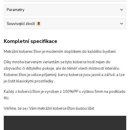
Parametry
Související zboží
8
Kompletní specifikace
Metrážní koberec Eton je moderním doplňkem do každého bydlení.
Díky mnoha barveným variantám se tyto koberce hodí
nejen do
obývacího či dětského pokoje, ale do téměř všech místností interiéru
.
Koberec Eton je velice příjemný, b
arvy koberce jsou jasné a zářivé, a lze
je čistit klasickými prostředky
.
Každý z koberců Eton je vyroben z 100%PP s výškou 5mm na podkladu
filc.
Věříme, že se i Vám metrážní koberce Eton budou líbit.