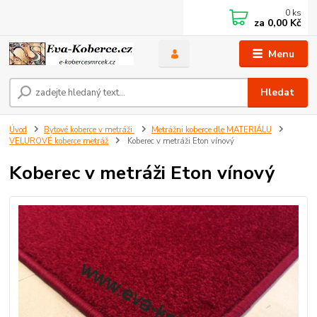
0
ks
za
0,00 Kč
Menu
Hledat
Úvod
Bytové koberce v metráži
Metrážni koberce dle MATERIÁLU
VELUROVÉ koberce metráž
Koberec v metráži Eton vínový
Koberec v metráži Eton vínový