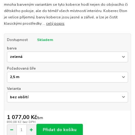
mnoha barveným variantám se tyto koberce hodí nejen do obývacího či
dětského pokoje, ale do téměř všech místností interiéru. Koberec Eton
je velice příjemný, barvy koberce jsou jasné a zářivé, a lze je čistit
klasickými prostředky ...
celý popis
Dostupnost
Skladem
barva
Požadovaná šíře
Varianta
1 077,00 Kč
/
bm
890,08 Kč
bez DPH
Přidat do košíku