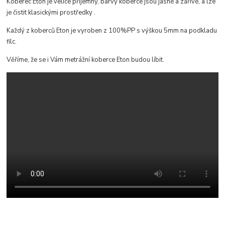
Koberec Eton je velice příjemný, b
arvy koberce jsou jasné a zářivé, a lze
je čistit klasickými prostředky
.
Každý z koberců Eton je vyroben z 100%PP s výškou 5mm na podkladu
filc.
Věříme, že se i Vám metrážní koberce Eton budou líbit.