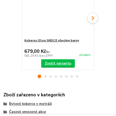
Koberec Eton SRDCE všechny barvy
Koberec Eto
679,00 Kč
605,00 K
/
ks
skladem
561,16 Kč
bez DPH
500,00 Kč
be
Zvolit variantu
Zboží zařazeno v kategoriích
Bytové koberce v metráži
Časově omezené akce