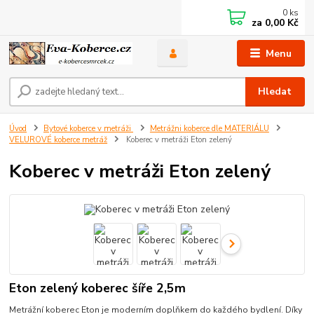
0
ks
za
0,00 Kč
Menu
Hledat
Úvod
Bytové koberce v metráži
Metrážni koberce dle MATERIÁLU
VELUROVÉ koberce metráž
Koberec v metráži Eton zelený
Koberec v metráži Eton zelený
Eton zelený koberec šíře 2,5m
Metrážní koberec Eton je moderním doplňkem do každého bydlení. Díky