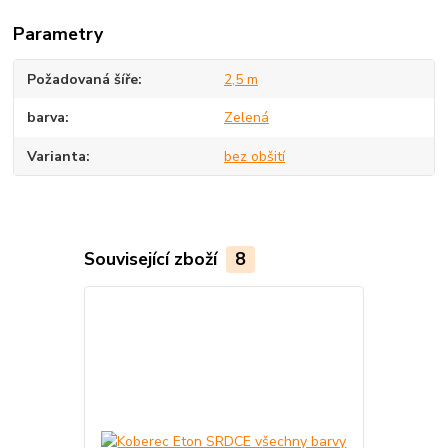
Parametry
Požadovaná šíře
2,5 m
barva
Zelená
Varianta
bez obšití
Související zboží
8