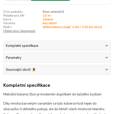
Číslo produktu:
Eton zelený2,5
Požadovaná šíře:
2,5 m
barva:
Zelená
Varianta:
bez obšití
Košík=:
délka koberce (např. 1 bm / 3,25 bm atd.))
Hlídat cenu / dostupnost
Kompletní specifikace
Parametry
Související zboží
8
Kompletní specifikace
Metrážní koberec Eton je moderním doplňkem do každého bydlení.
Díky mnoha barveným variantám se tyto koberce hodí
nejen do
obývacího či dětského pokoje, ale do téměř všech místností interiéru
.