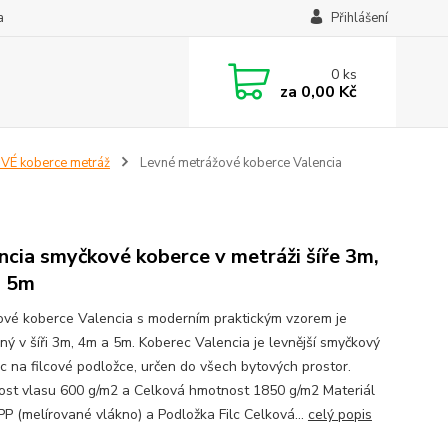
a
Přihlášení
0
ks
za
0,00 Kč
É koberce metráž
Levné metrážové koberce Valencia
ncia smyčkové koberce v metráži šíře 3m,
a 5m
vé koberce Valencia s moderním praktickým vzorem je
ný v šíři 3m, 4m a 5m. Koberec Valencia je levnější smyčkový
c na filcové podložce, určen do všech bytových prostor.
st vlasu 600 g/m2 a Celková hmotnost 1850 g/m2 Materiál
P (melírované vlákno) a Podložka Filc Celková...
celý popis