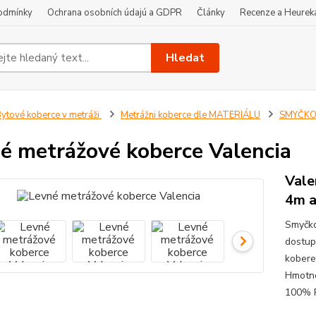
odmínky
Ochrana osobních údajú a GDPR
Články
Recenze a Heurek
Hledat
ytové koberce v metráži
Metrážni koberce dle MATERIÁLU
SMYČKOV
é metrážové koberce Valencia
Vale
4m 
Smyčko
dostup
kobere
Hmotno
100% P