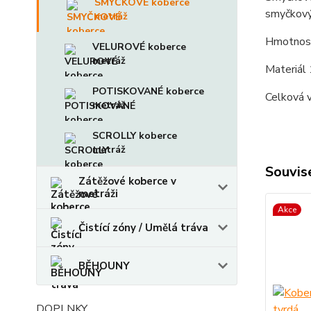
SMYČKOVÉ koberce
smyčkový 
metráž
Hmotnost
VELUROVÉ koberce
metráž
Materiál
POTISKOVANÉ koberce
Celková 
metráž
SCROLLY koberce
metráž
Souvise
Zátěžové koberce v
metráži
Akce
Čistící zóny / Umělá tráva
BĚHOUNY
DOPLNKY