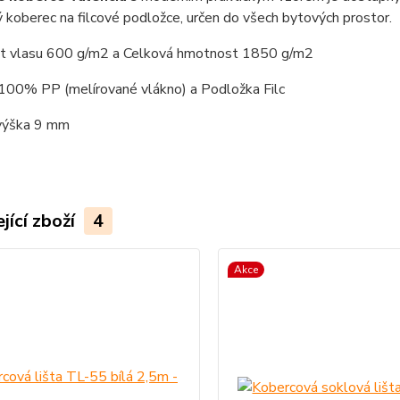
koberec na filcové podložce, určen do všech bytových prostor.
 vlasu 600 g/m2 a Celková hmotnost 1850 g/m2
 100% PP (melírované vlákno) a Podložka Filc
výška 9 mm
jící zboží
4
Akce