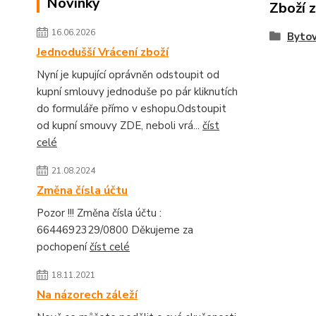
Novinky
Zboží 
16.06.2026
Bytov
Jednodušší Vrácení zboží
Nyní je kupující oprávněn odstoupit od
kupní smlouvy jednoduše po pár kliknutích
do formuláře přímo v eshopu.Odstoupit
od kupní smouvy ZDE, neboli vrá...
číst
celé
21.08.2024
Změna čísla účtu
Pozor !!! Změna čísla účtu :
6644692329/0800 Děkujeme za
pochopení
číst celé
18.11.2021
Na názorech záleží