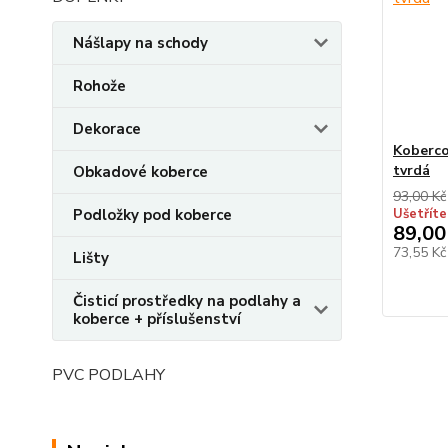
Nášlapy na schody
Rohože
Dekorace
Koberco
tvrdá
Obkadové koberce
93,00 Kč
Podložky pod koberce
Ušetříte
89,00
73,55 K
Lišty
Čisticí prostředky na podlahy a
koberce + příslušenství
PVC PODLAHY