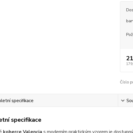
Dos
bar
Pož
21
179
Číslo p
etní specifikace
Sou
tní specifikace
é
koberce Valencia
s moderním praktickým vzorem je dostupný v