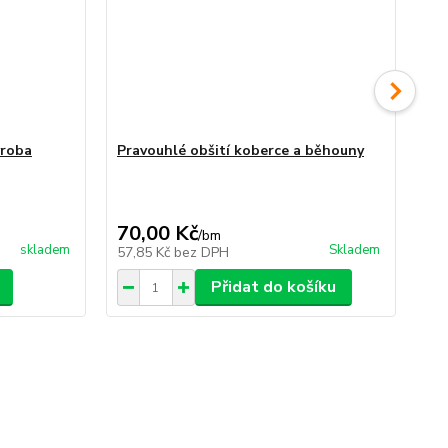
ýroba
Pravouhlé obšití koberce a běhouny
Ob
70,00 Kč
70
/
bm
skladem
Skladem
57,85 Kč
bez DPH
57
Přidat do košíku