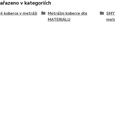
zařazeno v kategoriích
é koberce v metráži
Metrážni koberce dle
SMY
MATERIÁLU
met