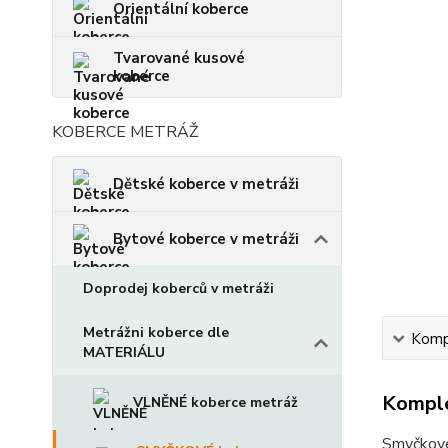
Orientální koberce
Tvarované kusové
koberce
KOBERCE METRÁŽ
Dětské koberce v metráži
Bytové koberce v metráži
Doprodej koberců v metráži
Metrážni koberce dle
Kompl
MATERIÁLU
Komple
VLNĚNÉ koberce metráž
Smyčkov