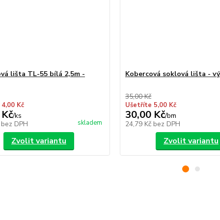
vá lišta TL-55 bílá 2,5m -
Kobercová soklová lišta - v
35,00 Kč
 4,00 Kč
Ušetříte 5,00 Kč
 Kč
30,00 Kč
/
ks
/
bm
skladem
č
bez DPH
24,79 Kč
bez DPH
Zvolit variantu
Zvolit variantu