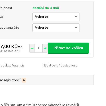
tupnost
dodání do 4 dnů
va
adovaná šíře
7,00 Kč
/
m2
Přidat do košíku
,34 Kč
bez DPH
roduktu:
Valencia
Hlídat cenu / dostupnost
visející zboží
4
 šíři 3m, 4m a 5m. Koberec Valencia je levnější