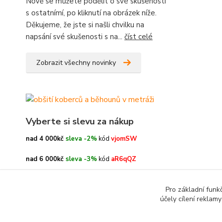
Nově se můžete podělit o své skušenosti
s ostatnímí, po kliknutí na obrázek níže.
Děkujeme, že jste si našli chvilku na
napsání své skušenosti s na...
číst celé
Zobrazit všechny novinky
Vyberte si slevu za nákup
nad 4 000kč
sleva -2%
kód
vjomSW
nad 6 000kč
sleva -3%
kód
aR6qQZ
nad 8 000kč
sleva -4%
kód
oe3h9c
Pro základní funk
účely cílení reklam