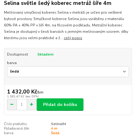
Selina světle šedý koberec metráž šíře 4m
Melírovaný smyčkový koberec Selina v metráži je určen pro veškeré
bytové prostory. Smyčkové koberce Selina jsou vyráběny z materiálu
60% PA + 40% PP v šíři 4m, na filcovém podkladu. Metrážní koberec
Selina je dostupný v šesti barvách s jemným melírovaným vzorem, díky
kterému jsou velmi praktické a ž...
celý popis
Dostupnost
Skladem
barva
1 432,00 Kč
/
bm
1 183,47 Kč
bez DPH
Přidat do košíku
Číslo produktu:
Selina94
Požadovaná šíře:
4 m
barva:
Šedá