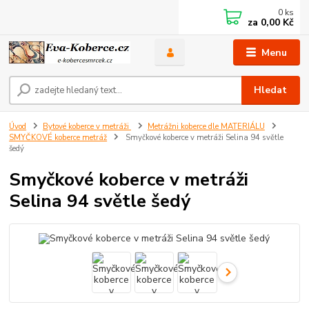
0
ks
za
0,00 Kč
Menu
Hledat
Úvod
Bytové koberce v metráži
Metrážni koberce dle MATERIÁLU
SMYČKOVÉ koberce metráž
Smyčkové koberce v metráži Selina 94 světle
šedý
Smyčkové koberce v metráži
Selina 94 světle šedý