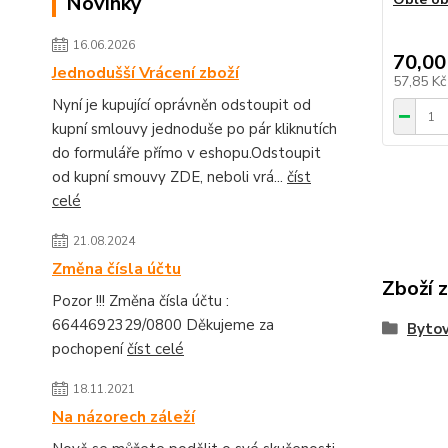
Novinky
16.06.2026
70,00
Jednodušší Vrácení zboží
57,85 K
Nyní je kupující oprávněn odstoupit od
kupní smlouvy jednoduše po pár kliknutích
do formuláře přímo v eshopu.Odstoupit
od kupní smouvy ZDE, neboli vrá...
číst
celé
21.08.2024
Změna čísla účtu
Zboží 
Pozor !!! Změna čísla účtu :
6644692329/0800 Děkujeme za
Bytov
pochopení
číst celé
18.11.2021
Na názorech záleží