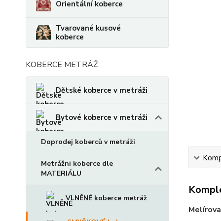
Orientální koberce
Tvarované kusové
koberce
KOBERCE METRÁŽ
Dětské koberce v metráži
Bytové koberce v metráži
Doprodej koberců v metráži
Kompl
Metrážni koberce dle
MATERIÁLU
Komple
VLNĚNÉ koberce metráž
Melírov