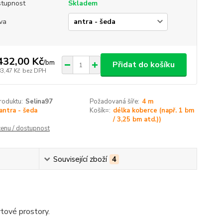
tupnost
Skladem
va
432,00 Kč
/
bm
Přidat do košíku
83,47 Kč
bez DPH
roduktu:
Selina97
Požadovaná šíře:
4 m
antra - šeda
Košík=:
délka koberce (např. 1 bm
/ 3,25 bm atd.))
cenu / dostupnost
Související zboží
4
ytové prostory.