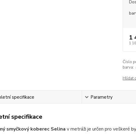
Dos
bar
1 
1 1
Číslo p
barva:
Hlídat 
etní specifikace
Parametry
tní specifikace
aný smyčkový koberec Selina
v metráži je určen pro veškeré b