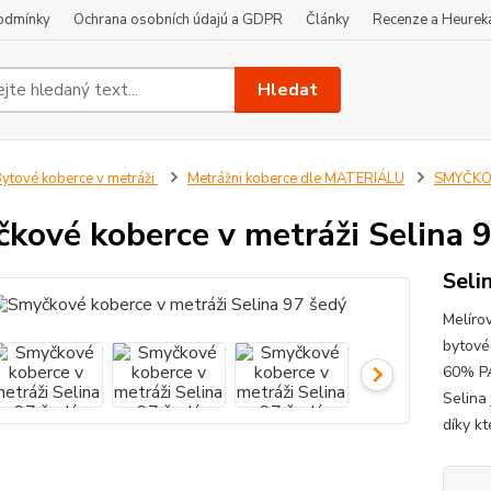
odmínky
Ochrana osobních údajú a GDPR
Články
Recenze a Heurek
Hledat
ytové koberce v metráži
Metrážni koberce dle MATERIÁLU
SMYČKOV
kové koberce v metráži Selina 
Seli
Melíro
bytové
60% PA
Selina
díky kt