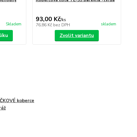
35,
Uše
93,00 Kč
30
/
ks
Skladem
skladem
76,86 Kč
bez DPH
24
šíku
Zvolit variantu
ČKOVÉ koberce
ráž