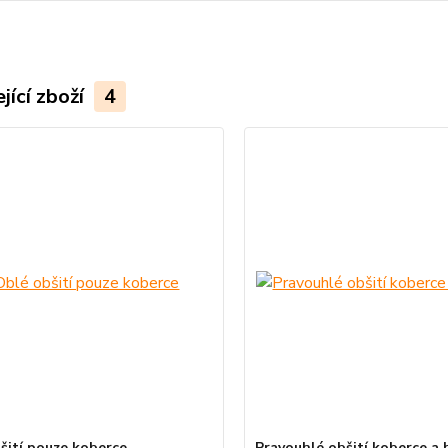
jící zboží
4
šití pouze koberce
Pravouhlé obšití koberce a