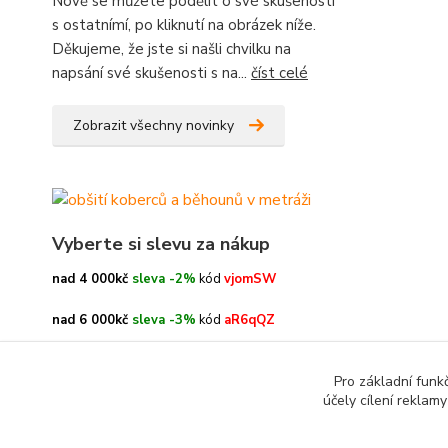
Nově se můžete podělit o své skušenosti
s ostatnímí, po kliknutí na obrázek níže.
Děkujeme, že jste si našli chvilku na
napsání své skušenosti s na...
číst celé
Zobrazit všechny novinky
Vyberte si slevu za nákup
nad 4 000kč
sleva -2%
kód
vjomSW
nad 6 000kč
sleva -3%
kód
aR6qQZ
nad 8 000kč
sleva -4%
kód
oe3h9c
Pro základní funk
účely cílení reklam