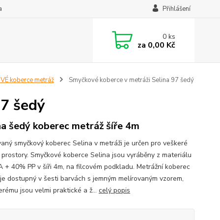
a
Přihlášení
0
ks
za
0,00 Kč
É koberce metráž
Smyčkové koberce v metráži Selina 97 šedý
97 šedý
na šedý koberec metráž šíře 4m
vaný smyčkový koberec Selina v metráži je určen pro veškeré
 prostory. Smyčkové koberce Selina jsou vyráběny z materiálu
 + 40% PP v šíři 4m, na filcovém podkladu. Metrážní koberec
 je dostupný v šesti barvách s jemným melírovaným vzorem,
erému jsou velmi praktické a ž...
celý popis