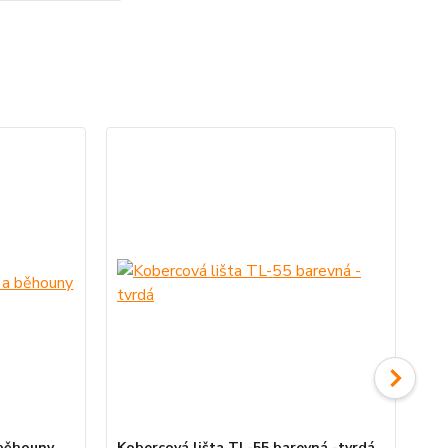
Ak
 běhouny
Kobercová lišta TL-55 barevná -tvrdá
Ko