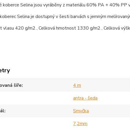
 koberce Selina jsou vyráběny z materiálu 60% PA + 40% PP v š
koberec Selina je dostupný v šesti barvách s jemným melírovaný
 vlasu 420 g/m2 , Celková hmotnost 1330 g/m2 , Celková výš
etry
vaná šíře
4 m
antra - šeda
ál
Smyčka
7,2mm