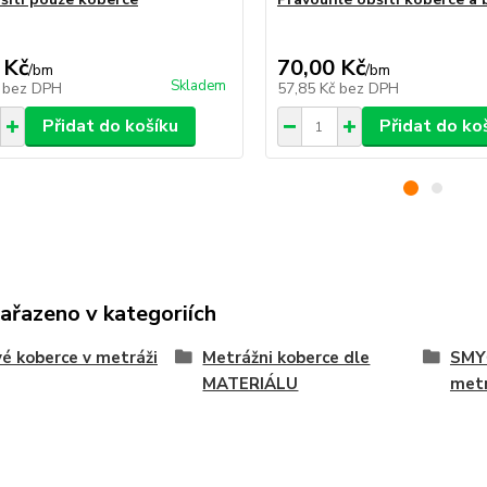
 Kč
70,00 Kč
/
bm
/
bm
Skladem
č
bez DPH
57,85 Kč
bez DPH
Přidat do košíku
Přidat do ko
zařazeno v kategoriích
é koberce v metráži
Metrážni koberce dle
SMY
MATERIÁLU
met