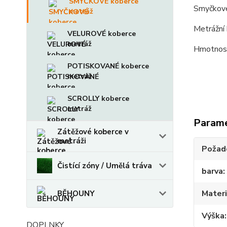
SMYČKOVÉ koberce
Smyčkové
metráž
Metrážní 
VELUROVÉ koberce
metráž
Hmotnost
POTISKOVANÉ koberce
metráž
SCROLLY koberce
metráž
Param
Zátěžové koberce v
metráži
Požado
Čistící zóny / Umělá tráva
barva
Materi
BĚHOUNY
Výška
DOPLNKY