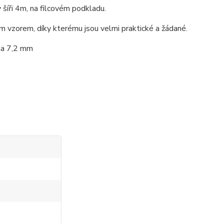
íři 4m, na filcovém podkladu.
m vzorem, díky kterému jsou velmi praktické a žádané.
ka 7,2 mm