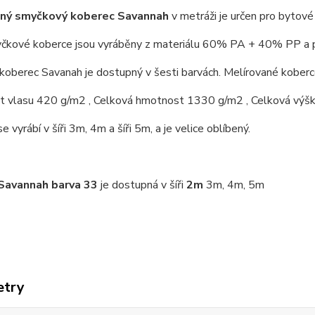
aný smyčkový koberec Savannah
v metráži je určen pro bytové
čkové koberce jsou vyráběny z materiálu 60% PA + 40% PP a po
koberec Savanah je dostupný v šesti barvách. Melírované koberc
 vlasu 420 g/m2 , Celková hmotnost 1330 g/m2 , Celková výš
 vyrábí v šíři 3m, 4m a šíři 5m, a je velice oblíbený.
Savannah barva 33
je dostupná v šíři
2m
3m, 4m, 5m
etry