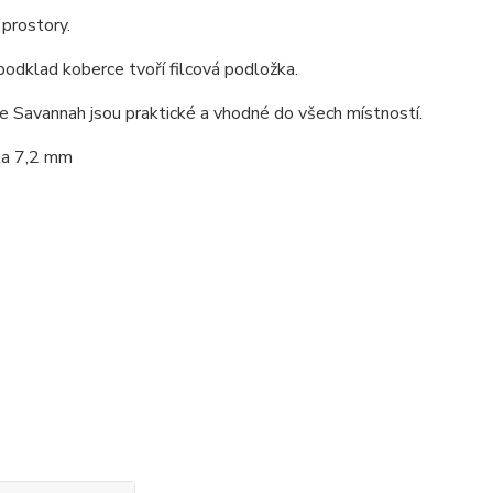
 prostory.
dklad koberce tvoří filcová podložka.
e Savannah jsou praktické a vhodné do všech místností.
ka 7,2 mm