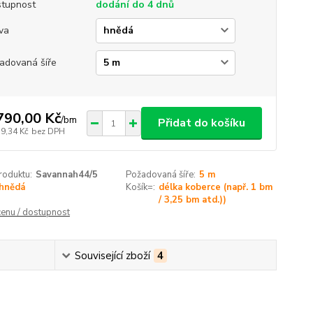
tupnost
dodání do 4 dnů
va
adovaná šíře
790,00 Kč
/
bm
Přidat do košíku
79,34 Kč
bez DPH
roduktu:
Savannah44/5
Požadovaná šíře:
5 m
hnědá
Košík=:
délka koberce (např. 1 bm
/ 3,25 bm atd.))
cenu / dostupnost
Související zboží
4