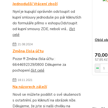
Jednodušší Vrácení zboží
Nyní je kupující oprávněn odstoupit od
kupní smlouvy jednoduše po pár kliknutích
do formuláře přímo v eshopu.Odstoupit
od kupní smouvy ZDE, neboli vrá...
číst
celé
Oblé ob
21.08.2024
Změna čísla účtu
70,00
Pozor !!! Změna čísla účtu :
57,85 K
6644692329/0800 Děkujeme za
pochopení
číst celé
18.11.2021
Na názorech záleží
Nově se můžete podělit o své skušenosti
s ostatnímí, po kliknutí na obrázek níže.
Děkujeme, že jste si našli chvilku na