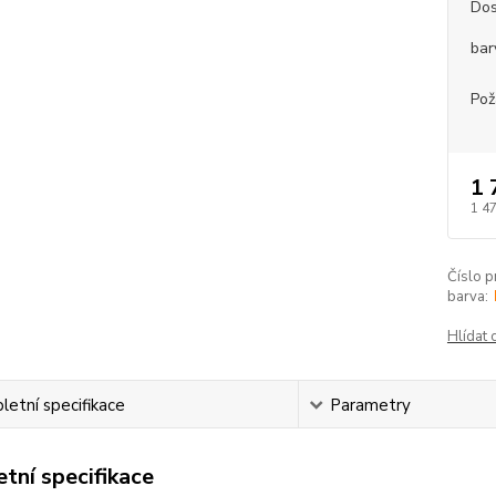
Dos
bar
Pož
1 
1 4
Číslo p
barva:
Hlídat 
etní specifikace
Parametry
tní specifikace