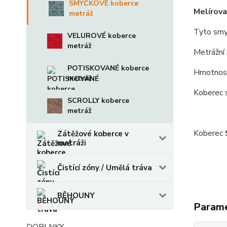
SMYČKOVÉ koberce
Melírov
metráž
Tyto smy
VELUROVÉ koberce
metráž
Metrážní 
POTISKOVANÉ koberce
Hmotnost
metráž
Koberec se
SCROLLY koberce
metráž
Koberec
Zátěžové koberce v
metráži
Čistící zóny / Umělá tráva
BĚHOUNY
Param
DOPLNKY