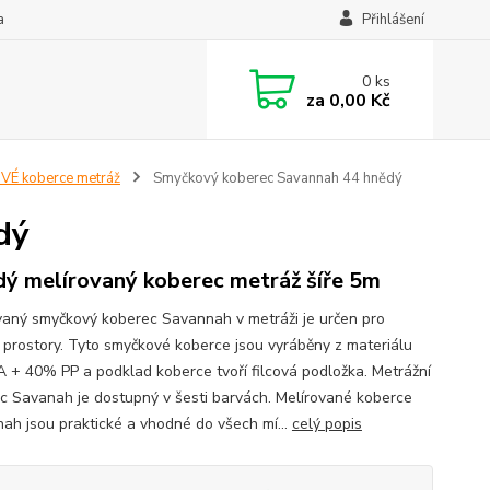
a
Přihlášení
0
ks
za
0,00 Kč
É koberce metráž
Smyčkový koberec Savannah 44 hnědý
dý
ý melírovaný koberec metráž šíře 5m
vaný smyčkový koberec Savannah v metráži je určen pro
 prostory. Tyto smyčkové koberce jsou vyráběny z materiálu
 + 40% PP a podklad koberce tvoří filcová podložka. Metrážní
c Savanah je dostupný v šesti barvách. Melírované koberce
ah jsou praktické a vhodné do všech mí...
celý popis