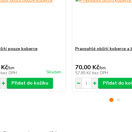
šití pouze koberce
Pravouhlé obšití koberce a
 Kč
70,00 Kč
/
bm
/
bm
Skladem
č
bez DPH
57,85 Kč
bez DPH
Přidat do košíku
Přidat do ko