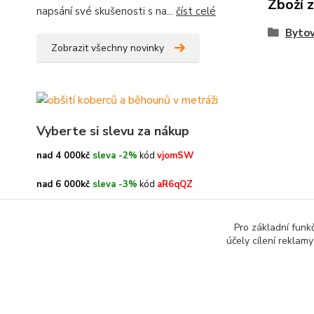
Zboží 
napsání své skušenosti s na...
číst celé
Bytov
Zobrazit všechny novinky
Vyberte si slevu za nákup
nad 4 000kč
sleva -2%
kód
vjomSW
nad 6 000kč
sleva -3%
kód
aR6qQZ
nad 8 000kč
sleva -4%
kód
oe3h9c
Pro základní funk
účely cílení reklam