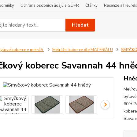
odmínky
Ochrana osobních údajú a GDPR
Články
Recenze a Heurek
Hledat
ytové koberce v metráži
Metrážni koberce dle MATERIÁLU
SMYČKOV
kový koberec Savannah 44 hně
Hněd
Melíro
bytové
60% PA
kobere
Savann