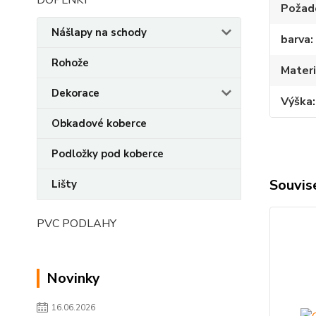
Požado
Nášlapy na schody
barva
Rohože
Materi
Dekorace
Výška
Obkadové koberce
Podložky pod koberce
Souvise
Lišty
PVC PODLAHY
Novinky
16.06.2026