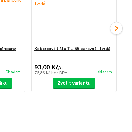
 běhouny
Kobercová lišta TL-55 barevná -tvrdá
Ko
35,
Uše
93,00 Kč
30
/
ks
Skladem
skladem
76,86 Kč
bez DPH
24
šíku
Zvolit variantu