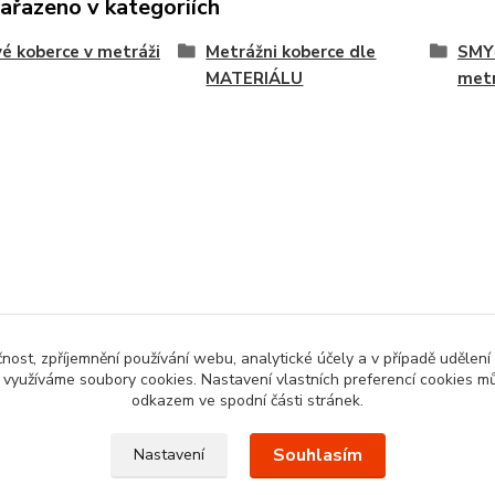
zařazeno v kategoriích
é koberce v metráži
Metrážni koberce dle
SMY
MATERIÁLU
met
čnost, zpříjemnění používání webu, analytické účely a v případě udělení
y využíváme soubory cookies. Nastavení vlastních preferencí cookies mů
odkazem ve spodní části stránek.
Souhlasím
Nastavení