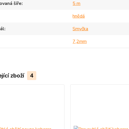
vaná šíře
5 m
hnědá
ál
Smyčka
7,2mm
jící zboží
4