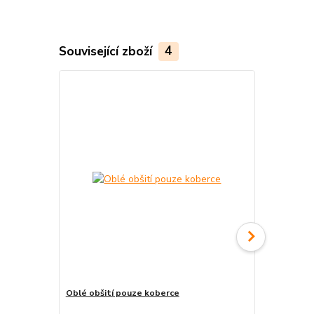
Související zboží
4
Oblé obšití pouze koberce
Pravouhlé o