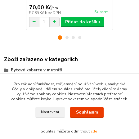
70,00 Kč
70,00 Kč
/
bm
Skladem
57,85 Kč
bez DPH
57,85 Kč
bez
Přidat do košíku
Zboží zařazeno v kategoriích
Bytové koberce v metráži
Metrážni koberce dle MATERIÁLU
Pro základní funkčnost, zpříjemnění používání webu, analytické
účely a v případě udělení souhlasu také pro účely cílení reklamy
SMYČKOVÉ koberce metráž
využíváme soubory cookies. Nastavení vlastních preferencí
cookies můžete kdykoli upravit odkazem ve spodní části stránek.
Souhlasím
Nastavení
Souhlas můžete odmítnout
zde
.
Vytvořeno na
Eshop-rychle.cz