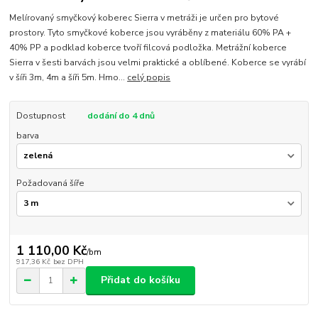
Melírovaný smyčkový koberec Sierra v metráži je určen pro bytové
prostory. Tyto smyčkové koberce jsou vyráběny z materiálu 60% PA +
40% PP a podklad koberce tvoří filcová podložka. Metrážní koberce
Sierra v šesti barvách jsou velmi praktické a oblíbené. Koberce se vyrábí
v šíři 3m, 4m a šíři 5m. Hmo...
celý popis
Dostupnost
dodání do 4 dnů
barva
Požadovaná šíře
1 110,00 Kč
/
bm
917,36 Kč
bez DPH
Přidat do košíku