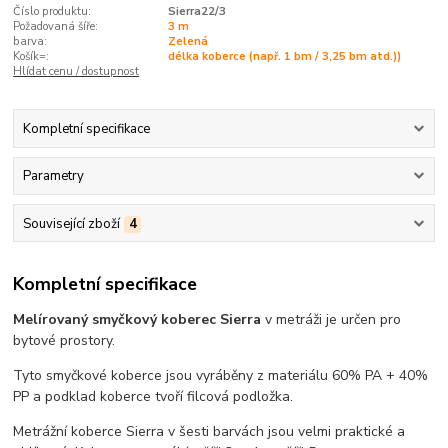
Číslo produktu:
Sierra22/3
Požadovaná šíře:
3 m
barva:
Zelená
Košík=:
délka koberce (např. 1 bm / 3,25 bm atd.))
Hlídat cenu / dostupnost
Kompletní specifikace
Parametry
Související zboží
4
Kompletní specifikace
Melírovaný smyčkový koberec Sierra
v metráži je určen pro
bytové prostory.
Tyto smyčkové koberce jsou vyráběny z materiálu 60% PA + 40%
PP a podklad koberce tvoří filcová podložka.
Metrážní koberce Sierra v šesti barvách jsou velmi praktické a