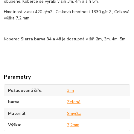
oblíbené. Koberce se vyrábí v šíři 3m, 4m a šíři 5m.
Hmotnost vlasu 420 g/m2 , Celková hmotnost 1330 g/m2 , Celková
výška 7,2 mm
Koberec
Sierra barva 34 a 48
je dostupná v šíři
2m,
3m, 4m, 5m
Parametry
Požadovaná šíře
3 m
barva
Zelená
Materiál
Smyčka
Výška
7,2mm