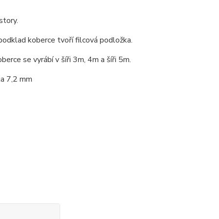
story.
dklad koberce tvoří filcová podložka.
berce se vyrábí v šíři 3m, 4m a šíři 5m.
ka 7,2 mm