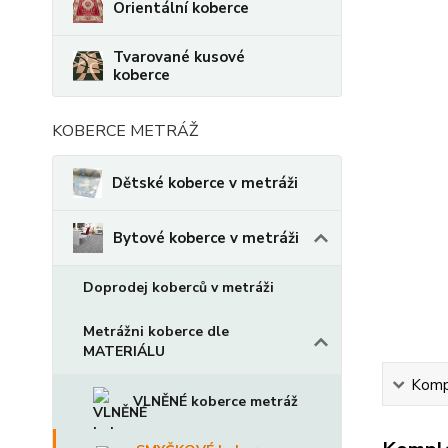
Orientální koberce
Tvarované kusové
koberce
KOBERCE METRÁŽ
Dětské koberce v metráži
Bytové koberce v metráži
Doprodej koberců v metráži
Metrážni koberce dle
MATERIÁLU
Kompl
VLNĚNÉ koberce metráž