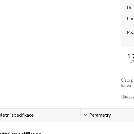
Dos
bar
Pož
1 
1 4
Číslo p
barva:
Hlídat 
etní specifikace
Parametry