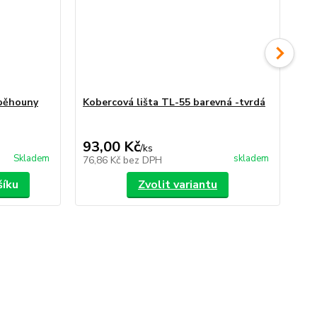
 běhouny
Kobercová lišta TL-55 barevná -tvrdá
Ko
35,
Uše
93,00 Kč
30
/
ks
Skladem
skladem
76,86 Kč
bez DPH
24
šíku
Zvolit variantu