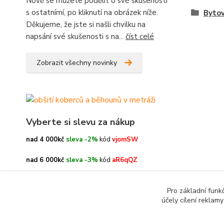
Nově se můžete podělit o své skušenosti
s ostatnímí, po kliknutí na obrázek níže.
Bytov
Děkujeme, že jste si našli chvilku na
napsání své skušenosti s na...
číst celé
Zobrazit všechny novinky
Vyberte si slevu za nákup
nad 4 000kč
sleva -2%
kód
vjomSW
nad 6 000kč
sleva -3%
kód
aR6qQZ
nad 8 000kč
sleva -4%
kód
oe3h9c
Pro základní funk
účely cílení reklam