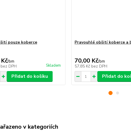
šití pouze koberce
Pravouhlé obšití koberce a
 Kč
70,00 Kč
/
bm
/
bm
Skladem
č
bez DPH
57,85 Kč
bez DPH
Přidat do košíku
Přidat do ko
zařazeno v kategoriích