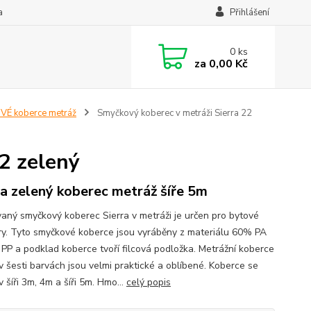
a
Přihlášení
0
ks
za
0,00 Kč
É koberce metráž
Smyčkový koberec v metráži Sierra 22
2 zelený
ra zelený koberec metráž šíře 5m
vaný smyčkový koberec Sierra v metráži je určen pro bytové
ry. Tyto smyčkové koberce jsou vyráběny z materiálu 60% PA
PP a podklad koberce tvoří filcová podložka. Metrážní koberce
 v šesti barvách jsou velmi praktické a oblíbené. Koberce se
v šíři 3m, 4m a šíři 5m. Hmo...
celý popis