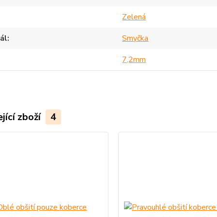
Zelená
ál
Smyčka
7,2mm
jící zboží
4