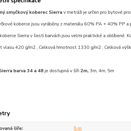
tní specifikace
ný smyčkový koberec Sierra
v metráži je určen pro bytové pro
čkové koberce jsou vyráběny z materiálu 60% PA + 40% PP a po
koberce Sierra v šesti barvách jsou velmi praktické a oblíbené. Ko
 vlasu 420 g/m2 , Celková hmotnost 1330 g/m2 , Celková výš
Sierra barva 34 a 48
je dostupná v šíři
2m,
3m, 4m, 5m
etry
vaná šíře
5 m