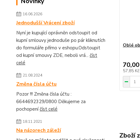
Novinky
16.06.2026
Jednodušší Vrácení zboží
Nyní je kupující oprávněn odstoupit od
kupní smlouvy jednoduše po pár kliknutích
Oblé ob
do formuláře přímo v eshopu.Odstoupit
od kupní smouvy ZDE, neboli vrá...
číst
celé
70,00
57,85 K
21.08.2024
Změna čísla účtu
Pozor !!! Změna čísla účtu :
6644692329/0800 Děkujeme za
pochopení
číst celé
18.11.2021
Na názorech záleží
Zboží 