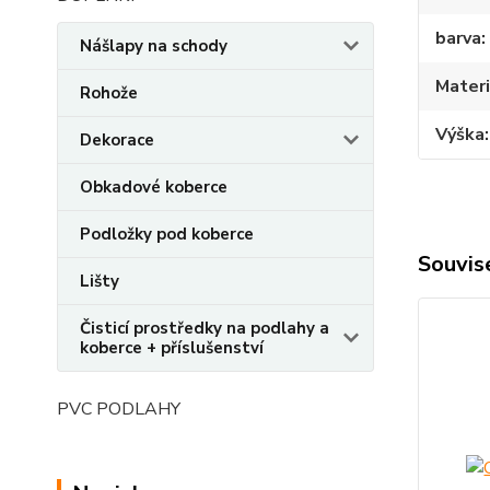
barva
Nášlapy na schody
Materi
Rohože
Výška
Dekorace
Obkadové koberce
Podložky pod koberce
Souvise
Lišty
Čisticí prostředky na podlahy a
koberce + příslušenství
PVC PODLAHY