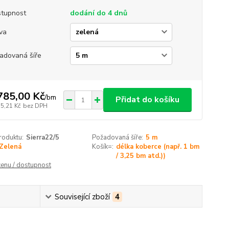
tupnost
dodání do 4 dnů
va
adovaná šíře
785,00 Kč
/
bm
Přidat do košíku
75,21 Kč
bez DPH
roduktu:
Sierra22/5
Požadovaná šíře:
5 m
Zelená
Košík=:
délka koberce (např. 1 bm
/ 3,25 bm atd.))
cenu / dostupnost
Související zboží
4