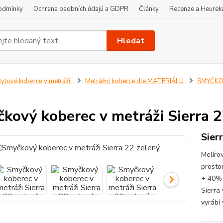
odmínky
Ochrana osobních údajú a GDPR
Články
Recenze a Heurek
Hledat
ytové koberce v metráži
Metrážni koberce dle MATERIÁLU
SMYČKOV
kový koberec v metráži Sierra 2
Sier
Melíro
prosto
+ 40% 
Sierra
vyrábí 