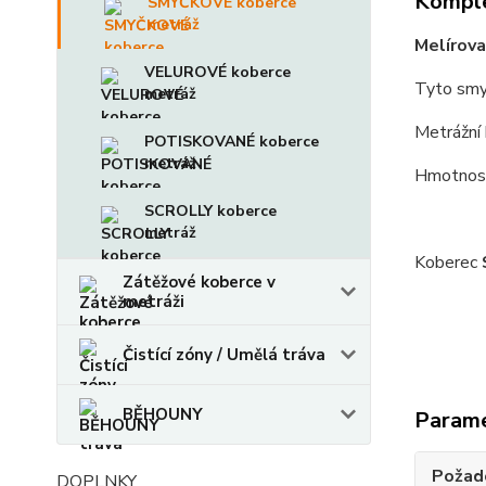
Komple
SMYČKOVÉ koberce
metráž
Melírova
VELUROVÉ koberce
Tyto smy
metráž
Metrážní 
POTISKOVANÉ koberce
metráž
Hmotnost
SCROLLY koberce
metráž
Koberec
Zátěžové koberce v
metráži
Čistící zóny / Umělá tráva
BĚHOUNY
Param
Požado
DOPLNKY