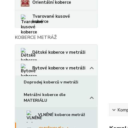
Orientální koberce
Tvarované kusové
koberce
KOBERCE METRÁŽ
Dětské koberce v metráži
Bytové koberce v metráži
Doprodej koberců v metráži
Metrážni koberce dle
MATERIÁLU
Kompl
VLNĚNÉ koberce metráž