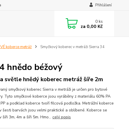
a
Přihlášení
0
ks
za
0,00 Kč
É koberce metráž
Smyčkový koberec v metráži Sierra 34
34 hnědo béžový
ra světle hnědý koberec metráž šíře 2m
vaný smyčkový koberec Sierra v metráži je určen pro bytové
ry. Tyto smyčkové koberce jsou vyráběny z materiálu 60% PA
PP a podklad koberce tvoří filcová podložka. Metrážní koberce
 v šesti barvách jsou velmi praktické a oblíbené. Koberce se
v šíři 3m, 4m a šíři 5m. Hmo...
celý popis