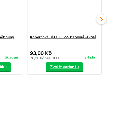
 běhouny
Kobercová lišta TL-55 barevná -tvrdá
Ko
35,
Uše
93,00 Kč
30
/
ks
Skladem
skladem
76,86 Kč
bez DPH
24
šíku
Zvolit variantu