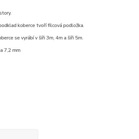
story.
dklad koberce tvoří filcová podložka.
berce se vyrábí v šíři 3m, 4m a šíři 5m.
ka 7,2 mm