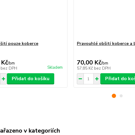
šití pouze koberce
Pravouhlé obšití koberce a
 Kč
70,00 Kč
/
bm
/
bm
Skladem
č
bez DPH
57,85 Kč
bez DPH
Přidat do košíku
Přidat do ko
zařazeno v kategoriích