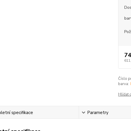
Dos
bar
Pož
74
611
Číslo p
barva:
Hlídat 
etní specifikace
Parametry