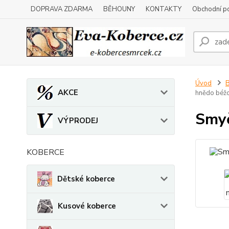
DOPRAVA ZDARMA
BĚHOUNY
KONTAKTY
Obchodní p
Úvod
B
AKCE
hnědo béž
Smyč
VÝPRODEJ
KOBERCE
Dětské koberce
Kusové koberce