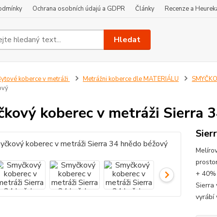
odmínky
Ochrana osobních údajú a GDPR
Články
Recenze a Heurek
Hledat
ytové koberce v metráži
Metrážni koberce dle MATERIÁLU
SMYČKOV
ový
kový koberec v metráži Sierra 
Sier
Melíro
prosto
+ 40% 
Sierra
vyrábí 