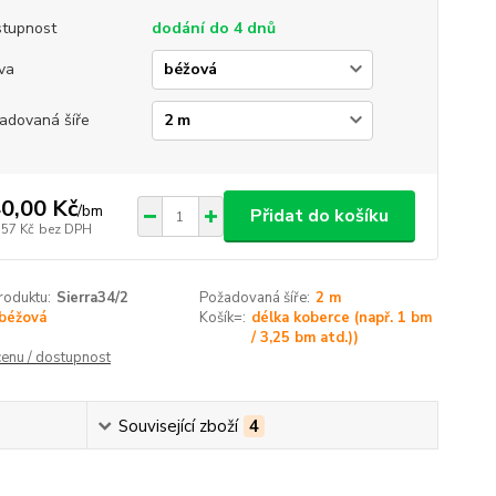
tupnost
dodání do 4 dnů
va
adovaná šíře
0,00 Kč
/
bm
Přidat do košíku
,57 Kč
bez DPH
roduktu:
Sierra34/2
Požadovaná šíře:
2 m
béžová
Košík=:
délka koberce (např. 1 bm
/ 3,25 bm atd.))
cenu / dostupnost
Související zboží
4