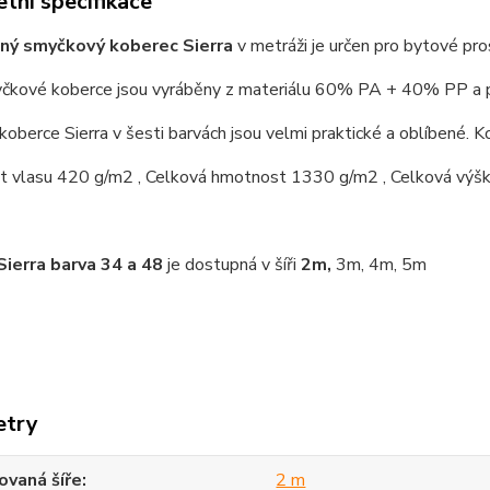
tní specifikace
ný smyčkový koberec Sierra
v metráži je určen pro bytové pro
čkové koberce jsou vyráběny z materiálu 60% PA + 40% PP a po
koberce Sierra v šesti barvách jsou velmi praktické a oblíbené. Ko
 vlasu 420 g/m2 , Celková hmotnost 1330 g/m2 , Celková výš
Sierra barva 34 a 48
je dostupná v šíři
2m,
3m, 4m, 5m
etry
vaná šíře
2 m