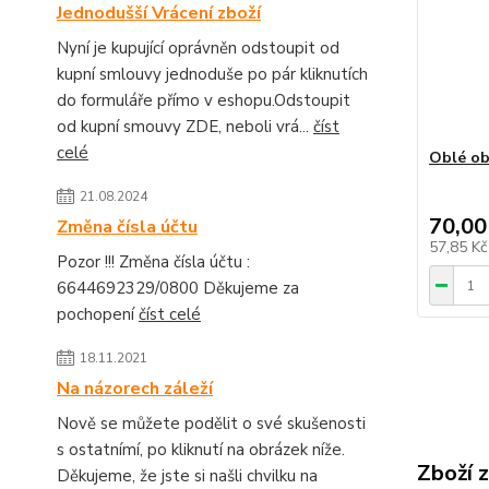
Jednodušší Vrácení zboží
Nyní je kupující oprávněn odstoupit od
kupní smlouvy jednoduše po pár kliknutích
do formuláře přímo v eshopu.Odstoupit
od kupní smouvy ZDE, neboli vrá...
číst
celé
Oblé ob
21.08.2024
70,00
Změna čísla účtu
57,85 K
Pozor !!! Změna čísla účtu :
6644692329/0800 Děkujeme za
pochopení
číst celé
18.11.2021
Na názorech záleží
Nově se můžete podělit o své skušenosti
s ostatnímí, po kliknutí na obrázek níže.
Zboží 
Děkujeme, že jste si našli chvilku na