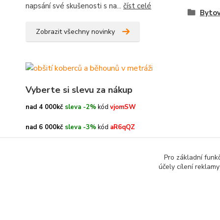
napsání své skušenosti s na...
číst celé
Bytov
Zobrazit všechny novinky
Vyberte si slevu za nákup
nad 4 000kč
sleva -2%
kód
vjomSW
nad 6 000kč
sleva -3%
kód
aR6qQZ
nad 8 000kč
sleva -4%
kód
oe3h9c
Pro základní funk
účely cílení reklam