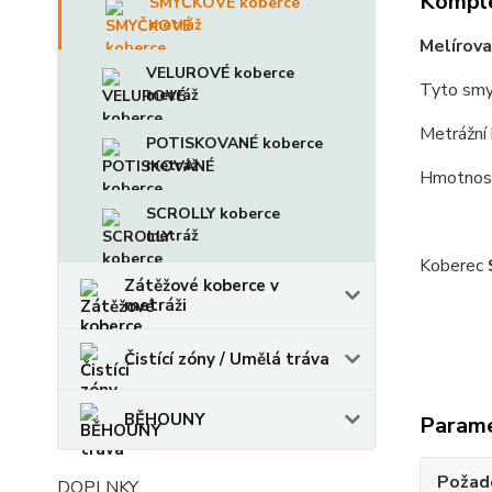
Komple
SMYČKOVÉ koberce
metráž
Melírova
VELUROVÉ koberce
Tyto smy
metráž
Metrážní 
POTISKOVANÉ koberce
metráž
Hmotnost
SCROLLY koberce
metráž
Koberec
Zátěžové koberce v
metráži
Čistící zóny / Umělá tráva
BĚHOUNY
Param
Požado
DOPLNKY