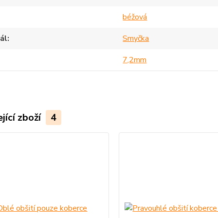
béžová
ál
Smyčka
7,2mm
jící zboží
4