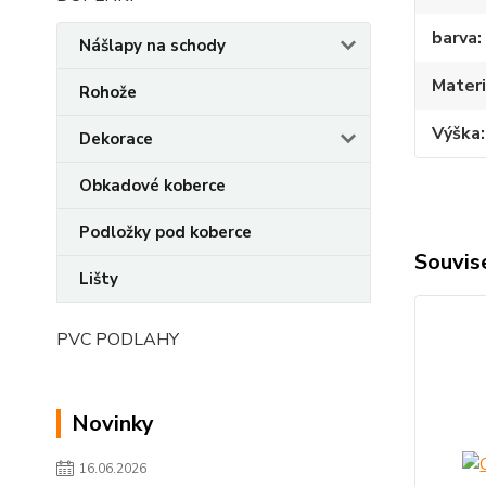
barva
Nášlapy na schody
Materi
Rohože
Výška
Dekorace
Obkadové koberce
Podložky pod koberce
Souvise
Lišty
PVC PODLAHY
Novinky
16.06.2026