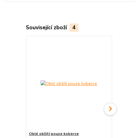
Související zboží
4
Oblé obšití pouze koberce
Pravouhlé o