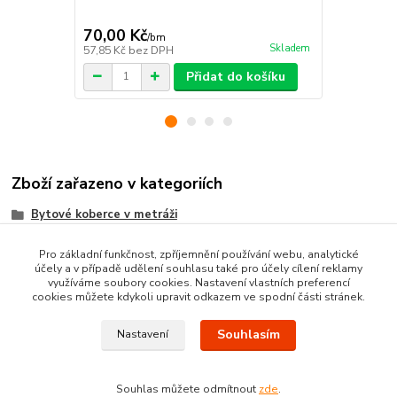
70,00 Kč
70,00 Kč
/
bm
Skladem
57,85 Kč
bez DPH
57,85 Kč
bez
Přidat do košíku
Zboží zařazeno v kategoriích
Bytové koberce v metráži
Metrážni koberce dle MATERIÁLU
Pro základní funkčnost, zpříjemnění používání webu, analytické
účely a v případě udělení souhlasu také pro účely cílení reklamy
SMYČKOVÉ koberce metráž
využíváme soubory cookies. Nastavení vlastních preferencí
cookies můžete kdykoli upravit odkazem ve spodní části stránek.
Souhlasím
Nastavení
Souhlas můžete odmítnout
zde
.