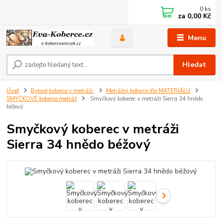
0
ks
za
0,00 Kč
Menu
Hledat
Úvod
Bytové koberce v metráži
Metrážni koberce dle MATERIÁLU
SMYČKOVÉ koberce metráž
Smyčkový koberec v metráži Sierra 34 hnědo
béžový
Smyčkový koberec v metráži
Sierra 34 hnědo béžový