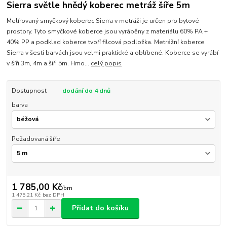
Sierra světle hnědý koberec metráž šíře 5m
Melírovaný smyčkový koberec Sierra v metráži je určen pro bytové
prostory. Tyto smyčkové koberce jsou vyráběny z materiálu 60% PA +
40% PP a podklad koberce tvoří filcová podložka. Metrážní koberce
Sierra v šesti barvách jsou velmi praktické a oblíbené. Koberce se vyrábí
v šíři 3m, 4m a šíři 5m. Hmo...
celý popis
Dostupnost
dodání do 4 dnů
barva
Požadovaná šíře
1 785,00 Kč
/
bm
1 475,21 Kč
bez DPH
Přidat do košíku