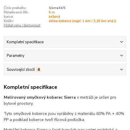
Číslo produktu:
Sierra34/5
Požadovaná šíře:
5 m
barva:
béžová
Košík=:
délka koberce (např. 1 bm / 3,25 bm atd.))
Hlídat cenu / dostupnost
Kompletní specifikace
Parametry
Související zboží
4
Kompletní specifikace
Melírovaný smyčkový koberec Sierra
v metráži je určen pro
bytové prostory.
Tyto smyčkové koberce jsou vyráběny z materiálu 60% PA + 40%
PP a podklad koberce tvoří filcová podložka.
Metrážní koberce Sierra v šesti barvách jsou velmi praktické a