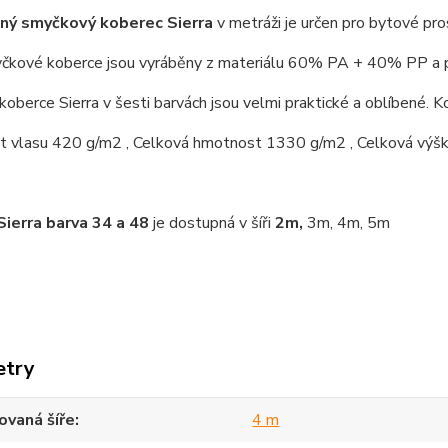
ný smyčkový koberec Sierra
v metráži je určen pro bytové pro
čkové koberce jsou vyráběny z materiálu 60% PA + 40% PP a po
koberce Sierra v šesti barvách jsou velmi praktické a oblíbené. Ko
 vlasu 420 g/m2 , Celková hmotnost 1330 g/m2 , Celková výš
Sierra barva 34 a 48
je dostupná v šíři
2m,
3m, 4m, 5m
etry
vaná šíře
4 m