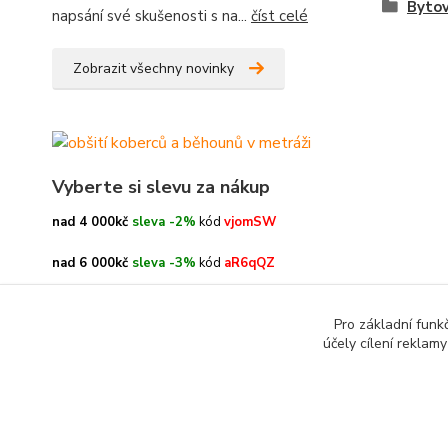
Bytov
napsání své skušenosti s na...
číst celé
Zobrazit všechny novinky
Vyberte si slevu za nákup
nad 4 000kč
sleva -2%
kód
vjomSW
nad 6 000kč
sleva -3%
kód
aR6qQZ
nad 8 000kč
sleva -4%
kód
oe3h9c
Pro základní funk
účely cílení reklam