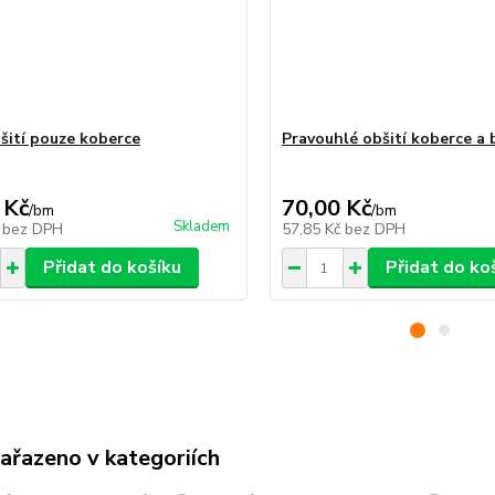
šití pouze koberce
Pravouhlé obšití koberce a
 Kč
70,00 Kč
/
bm
/
bm
Skladem
č
bez DPH
57,85 Kč
bez DPH
Přidat do košíku
Přidat do ko
zařazeno v kategoriích