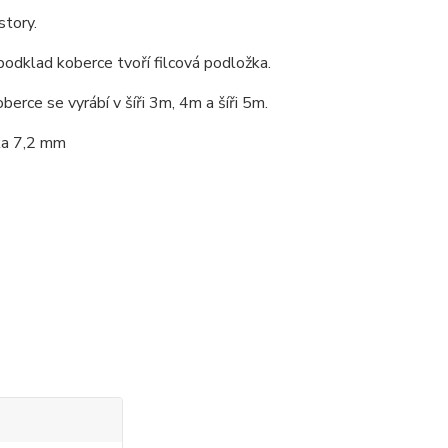
story.
dklad koberce tvoří filcová podložka.
berce se vyrábí v šíři 3m, 4m a šíři 5m.
ka 7,2 mm