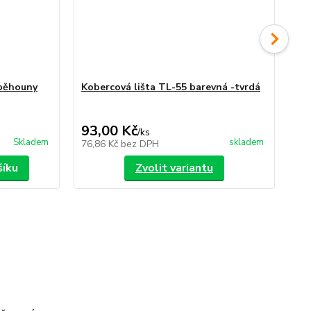
 běhouny
Kobercová lišta TL-55 barevná -tvrdá
Ko
35,
Uše
93,00 Kč
30
/
ks
Skladem
skladem
76,86 Kč
bez DPH
24
šíku
Zvolit variantu