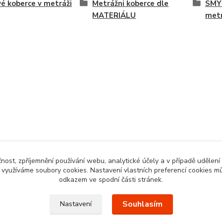
é koberce v metráži
Metrážni koberce dle
SMY
MATERIÁLU
met
čnost, zpříjemnění používání webu, analytické účely a v případě udělení
y využíváme soubory cookies. Nastavení vlastních preferencí cookies mů
odkazem ve spodní části stránek.
Souhlasím
Nastavení