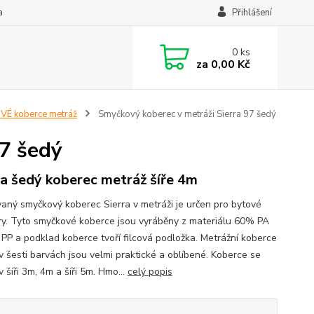
a
Přihlášení
0
ks
za
0,00 Kč
É koberce metráž
Smyčkový koberec v metráži Sierra 97 šedý
97 šedý
ra šedý koberec metráž šíře 4m
vaný smyčkový koberec Sierra v metráži je určen pro bytové
ry. Tyto smyčkové koberce jsou vyráběny z materiálu 60% PA
PP a podklad koberce tvoří filcová podložka. Metrážní koberce
 v šesti barvách jsou velmi praktické a oblíbené. Koberce se
v šíři 3m, 4m a šíři 5m. Hmo...
celý popis