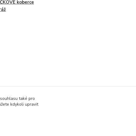
ČKOVÉ koberce
ráž
 souhlasu také pro
žete kdykoli upravit