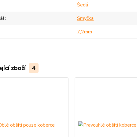
Šedá
ál
Smyčka
7,2mm
jící zboží
4