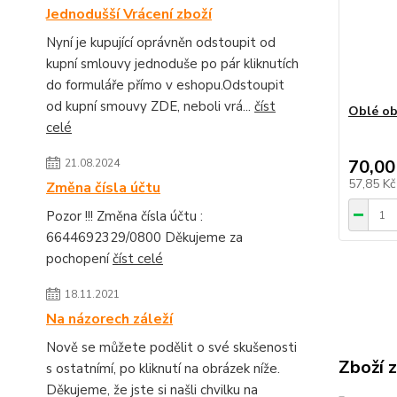
Jednodušší Vrácení zboží
Nyní je kupující oprávněn odstoupit od
kupní smlouvy jednoduše po pár kliknutích
do formuláře přímo v eshopu.Odstoupit
od kupní smouvy ZDE, neboli vrá...
číst
Oblé ob
celé
70,00
21.08.2024
57,85 K
Změna čísla účtu
Pozor !!! Změna čísla účtu :
6644692329/0800 Děkujeme za
pochopení
číst celé
18.11.2021
Na názorech záleží
Nově se můžete podělit o své skušenosti
Zboží 
s ostatnímí, po kliknutí na obrázek níže.
Děkujeme, že jste si našli chvilku na