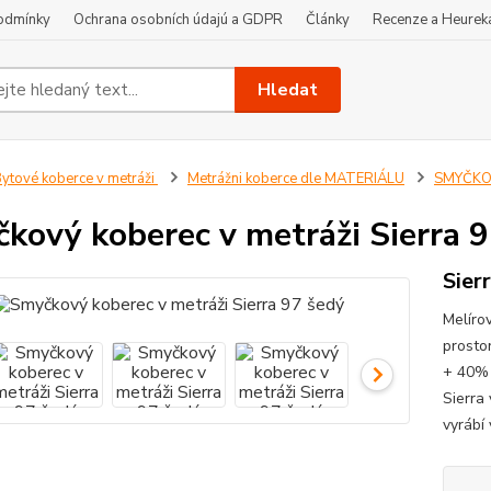
odmínky
Ochrana osobních údajú a GDPR
Články
Recenze a Heurek
Hledat
ytové koberce v metráži
Metrážni koberce dle MATERIÁLU
SMYČKOV
kový koberec v metráži Sierra 
Sier
Melíro
prosto
+ 40% 
Sierra
vyrábí 