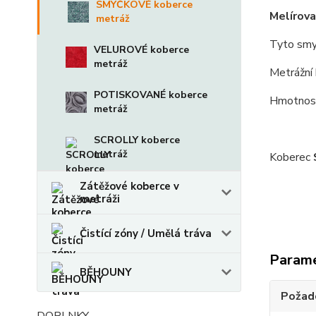
SMYČKOVÉ koberce
Melírova
metráž
Tyto smy
VELUROVÉ koberce
metráž
Metrážní 
POTISKOVANÉ koberce
Hmotnost
metráž
SCROLLY koberce
metráž
Koberec
Zátěžové koberce v
metráži
Čistící zóny / Umělá tráva
Param
BĚHOUNY
Požado