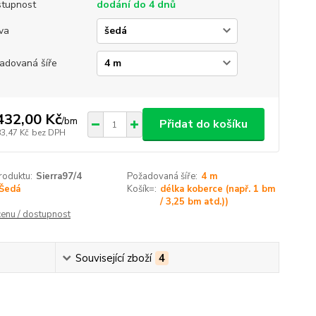
tupnost
dodání do 4 dnů
va
adovaná šíře
432,00 Kč
/
bm
Přidat do košíku
83,47 Kč
bez DPH
roduktu:
Sierra97/4
Požadovaná šíře:
4 m
Šedá
Košík=:
délka koberce (např. 1 bm
/ 3,25 bm atd.))
cenu / dostupnost
Související zboží
4