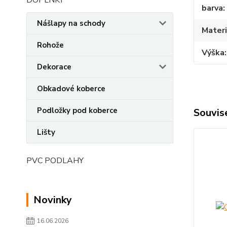
DOPLNKY
barva
Nášlapy na schody
Materi
Rohože
Výška
Dekorace
Obkadové koberce
Podložky pod koberce
Souvise
Lišty
PVC PODLAHY
Novinky
16.06.2026