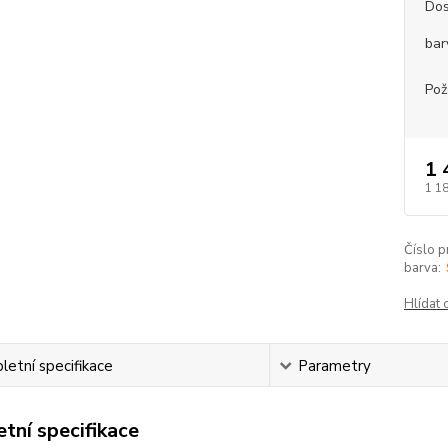
Dos
bar
Pož
1 
1 1
Číslo p
barva:
Hlídat 
etní specifikace
Parametry
tní specifikace