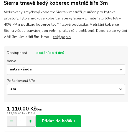
Sierra tmavě šedý koberec metráž šíře 3m
Melírovaný smyčkový koberec Sierra v metráži je určen pro bytové
prostory. Tyto smyčkové koberce jsou vyráběny z materiálu 60% PA +
40% PP a podklad koberce tvoří filcová podložka. Metrážní koberce
Sierra v šesti barvách jsou velmi praktické a oblíbené. Koberce se vyrábí
v šíři 3m, 4m a šíři 5m. Hmo...
celý popis
Dostupnost
dodání do 4 dnů
barva
Požadovaná šíře
1 110,00 Kč
/
bm
917,36 Kč
bez DPH
Přidat do košíku