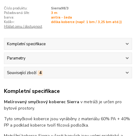
Číslo produktu:
Sierra98/3
Požadovaná šíře:
3 m
barva:
antra - šeda
Košík=:
délka koberce (např. 1 bm / 3,25 bm atd.))
Hlídat cenu / dostupnost
Kompletní specifikace
Parametry
Související zboží
4
Kompletní specifikace
Melírovaný smyčkový koberec Sierra
v metráži je určen pro
bytové prostory.
Tyto smyčkové koberce jsou vyráběny z materiálu 60% PA + 40%
PP a podklad koberce tvoří filcová podložka.
Metrážní koberce Sierra v šesti barvách jsou velmi praktické a