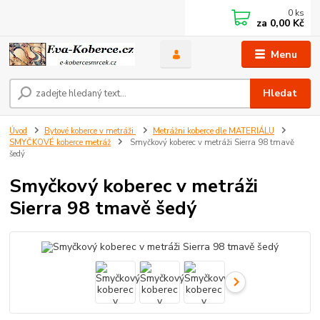
0
ks
za
0,00 Kč
Menu
Hledat
Úvod
Bytové koberce v metráži
Metrážni koberce dle MATERIÁLU
SMYČKOVÉ koberce metráž
Smyčkový koberec v metráži Sierra 98 tmavě
šedý
Smyčkový koberec v metráži
Sierra 98 tmavě šedý