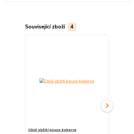
Související zboží
4
Oblé obšití pouze koberce
Pravouhlé o