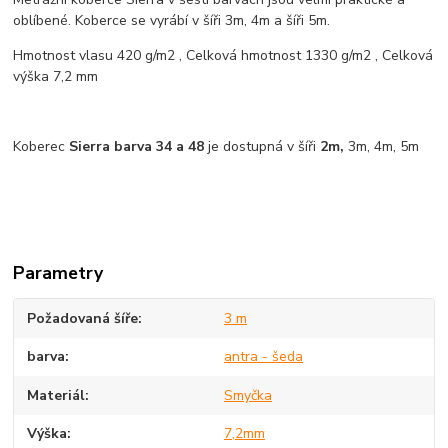
oblíbené. Koberce se vyrábí v šíři 3m, 4m a šíři 5m.
Hmotnost vlasu 420 g/m2 , Celková hmotnost 1330 g/m2 , Celková
výška 7,2 mm
Koberec
Sierra barva 34 a 48
je dostupná v šíři
2m,
3m, 4m, 5m
Parametry
Požadovaná šíře
3 m
barva
antra - šeda
Materiál
Smyčka
Výška
7,2mm