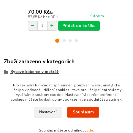
70,00 Kč
70,00 Kč
/
bm
Skladem
57,85 Kč
bez DPH
57,85 Kč
bez
Přidat do košíku
Zboží zařazeno v kategoriích
Bytové koberce v metráži
Metrážni koberce dle MATERIÁLU
Pro základní funkčnost, zpříjemnění používání webu, analytické
účely a v případě udělení souhlasu také pro účely cílení reklamy
SMYČKOVÉ koberce metráž
využíváme soubory cookies. Nastavení vlastních preferencí
cookies můžete kdykoli upravit odkazem ve spodní části stránek.
Souhlasím
Nastavení
Souhlas můžete odmítnout
zde
.