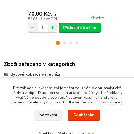
70,00 Kč
70,00 Kč
/
bm
Skladem
57,85 Kč
bez DPH
57,85 Kč
bez
Přidat do košíku
Zboží zařazeno v kategoriích
Bytové koberce v metráži
Metrážni koberce dle MATERIÁLU
Pro základní funkčnost, zpříjemnění používání webu, analytické
účely a v případě udělení souhlasu také pro účely cílení reklamy
SMYČKOVÉ koberce metráž
využíváme soubory cookies. Nastavení vlastních preferencí
cookies můžete kdykoli upravit odkazem ve spodní části stránek.
Souhlasím
Nastavení
Souhlas můžete odmítnout
zde
.