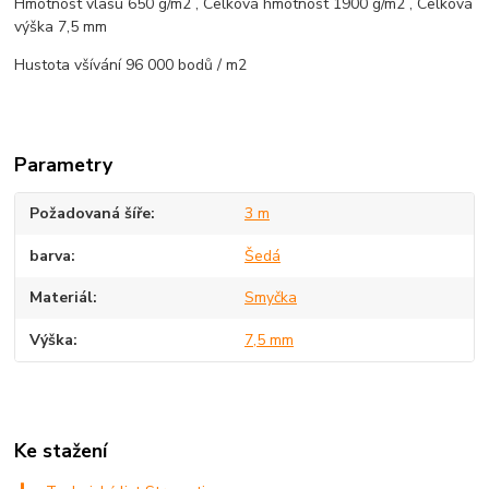
Hmotnost vlasu 650 g/m2 , Celková hmotnost 1900 g/m2 , Celková
výška 7,5 mm
Hustota všívání 96 000 bodů / m2
Parametry
Požadovaná šíře
3 m
barva
Šedá
Materiál
Smyčka
Výška
7,5 mm
Ke stažení