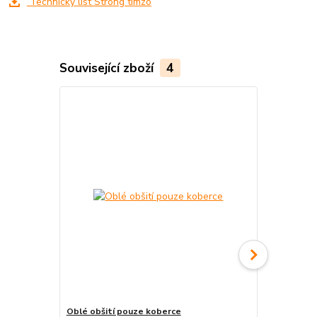
Technický list Strong timzo
Související zboží
4
Oblé obšití pouze koberce
Pravouhlé o