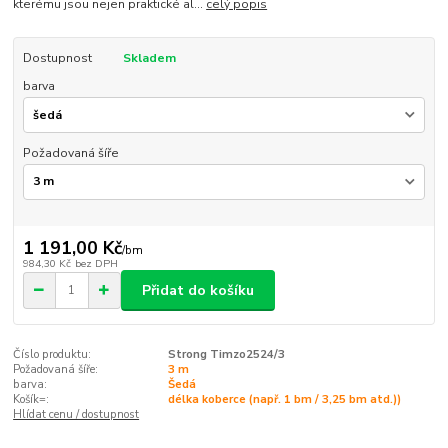
kterému jsou nejen praktické al...
celý popis
Dostupnost
Skladem
barva
Požadovaná šíře
1 191,00 Kč
/
bm
984,30 Kč
bez DPH
Přidat do košíku
Číslo produktu:
Strong Timzo2524/3
Požadovaná šíře:
3 m
barva:
Šedá
Košík=:
délka koberce (např. 1 bm / 3,25 bm atd.))
Hlídat cenu / dostupnost