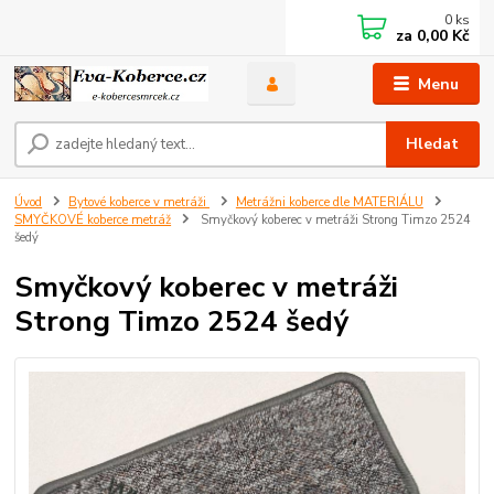
0
ks
za
0,00 Kč
Menu
Hledat
Úvod
Bytové koberce v metráži
Metrážni koberce dle MATERIÁLU
SMYČKOVÉ koberce metráž
Smyčkový koberec v metráži Strong Timzo 2524
šedý
Smyčkový koberec v metráži
Strong Timzo 2524 šedý