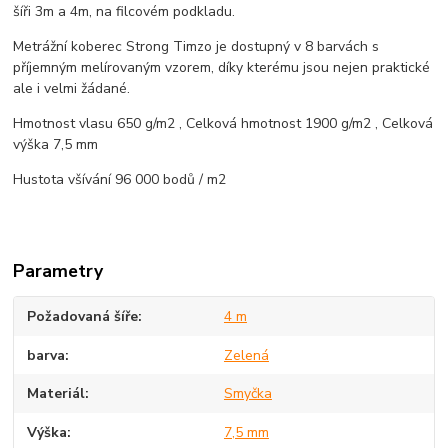
šíři 3m a 4m, na filcovém podkladu.
Metrážní koberec Strong Timzo je dostupný v 8 barvách s
příjemným melírovaným vzorem, díky kterému jsou nejen praktické
ale i velmi žádané.
Hmotnost vlasu 650 g/m2 , Celková hmotnost 1900 g/m2 , Celková
výška 7,5 mm
Hustota všívání 96 000 bodů / m2
Parametry
Požadovaná šíře
4 m
barva
Zelená
Materiál
Smyčka
Výška
7,5 mm