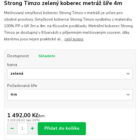
Strong Timzo zelený koberec metráž šíře 4m
Melírovaný smyčkový koberec Strong Timzo v metráži je určen pro
obytné prostory. Smyčkové koberce Strong Timzo vyráběny z materiálu
100% PP v šíři 3m a 4m, na filcovém podkladu. Metrážní koberec Strong
Timzo je dostupný v 8 barvách s příjemným melírovaným vzorem, díky
kterému jsou nejen praktické al...
celý popis
Dostupnost
Skladem
barva
Požadovaná šíře
1 492,00 Kč
/
bm
1 233,06 Kč
bez DPH
Přidat do košíku