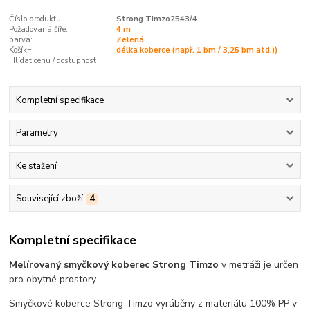
Číslo produktu:
Strong Timzo2543/4
Požadovaná šíře:
4 m
barva:
Zelená
Košík=:
délka koberce (např. 1 bm / 3,25 bm atd.))
Hlídat cenu / dostupnost
Kompletní specifikace
Parametry
Ke stažení
Související zboží
4
Kompletní specifikace
Melírovaný smyčkový koberec Strong Timzo
v metráži je určen
pro obytné prostory.
Smyčkové koberce Strong Timzo vyráběny z materiálu 100% PP v