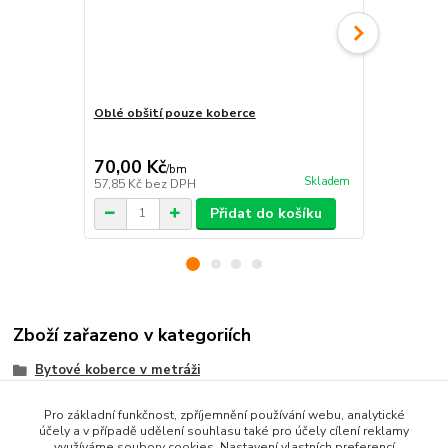
Oblé obšití pouze koberce
Pravouhlé o
70,00 Kč
70,00 Kč
/
bm
Skladem
57,85 Kč
bez DPH
57,85 Kč
bez
Přidat do košíku
Zboží zařazeno v kategoriích
Bytové koberce v metráži
Metrážni koberce dle MATERIÁLU
Pro základní funkčnost, zpříjemnění používání webu, analytické
účely a v případě udělení souhlasu také pro účely cílení reklamy
SMYČKOVÉ koberce metráž
využíváme soubory cookies. Nastavení vlastních preferencí