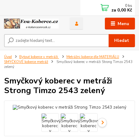
0
ks
za
0,00 Kč
Menu
Hledat
Úvod
Bytové koberce v metráži
Metrážni koberce dle MATERIÁLU
SMYČKOVÉ koberce metráž
Smyčkový koberec v metráži Strong Timzo 2543
zelený
Smyčkový koberec v metráži
Strong Timzo 2543 zelený