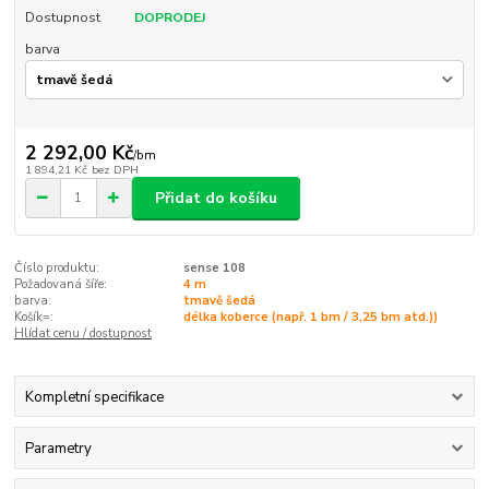
Dostupnost
DOPRODEJ
barva
2 292,00 Kč
/
bm
1 894,21 Kč
bez DPH
Přidat do košíku
Číslo produktu:
sense 108
Požadovaná šíře:
4 m
barva:
tmavě šedá
Košík=:
délka koberce (např. 1 bm / 3,25 bm atd.))
Hlídat cenu / dostupnost
Kompletní specifikace
Parametry