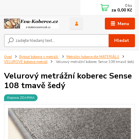
0
ks
za
0,00 Kč
Menu
Hledat
Úvod
Bytové koberce v metráži
Metrážni koberce dle MATERIÁLU
VELUROVÉ koberce metráž
Velurový metrážní koberec Sense 108 tmavě šedý
Velurový metrážní koberec Sense
108 tmavě šedý
Doprava ZDARMA