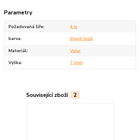
Parametry
Požadovaná šíře
4 m
barva
tmavě šedá
Materiál
Velur
Výška
7,2mm
Související zboží
2