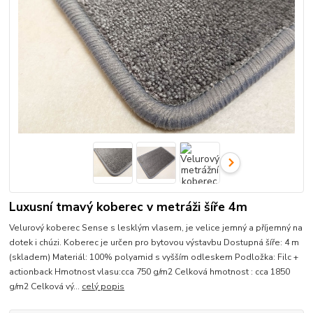
Luxusní tmavý koberec v metráži šíře 4m
Velurový koberec Sense s lesklým vlasem, je velice jemný a příjemný na
dotek i chúzi. Koberec je určen pro bytovou výstavbu Dostupná šíře: 4 m
(skladem) Materiál: 100% polyamid s vyšším odleskem Podložka: Filc +
actionback Hmotnost vlasu:cca 750 g/m2 Celková hmotnost : cca 1850
g/m2 Celková vý...
celý popis