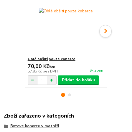
Oblé obšití pouze koberce
Pravouhlé o
70,00 Kč
70,00 Kč
/
bm
Skladem
57,85 Kč
bez DPH
57,85 Kč
bez
Přidat do košíku
Zboží zařazeno v kategoriích
Bytové koberce v metráži