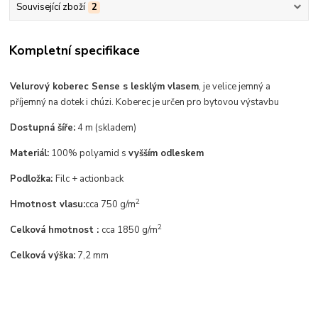
Související zboží
2
Kompletní specifikace
Velurový koberec Sense s lesklým vlasem
,
je velice jemný a
příjemný na dotek i chúzi. Koberec je
určen pro bytovou výstavbu
Dostupná šíře:
4 m (skladem)
Materiál:
100% polyamid s
vyšším odleskem
Podložka:
Filc + actionback
2
Hmotnost vlasu:
cca 750 g/m
2
Celková hmotnost :
cca 1850 g/m
Celková výška:
7,2 mm