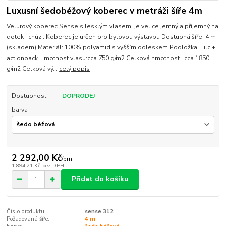
Luxusní šedobéžový koberec v metráži šíře 4m
Velurový koberec Sense s lesklým vlasem, je velice jemný a příjemný na
dotek i chúzi. Koberec je určen pro bytovou výstavbu Dostupná šíře: 4 m
(skladem) Materiál: 100% polyamid s vyšším odleskem Podložka: Filc +
actionback Hmotnost vlasu:cca 750 g/m2 Celková hmotnost : cca 1850
g/m2 Celková vý...
celý popis
Dostupnost
DOPRODEJ
barva
2 292,00 Kč
/
bm
1 894,21 Kč
bez DPH
Přidat do košíku
Číslo produktu:
sense 312
Požadovaná šíře:
4 m