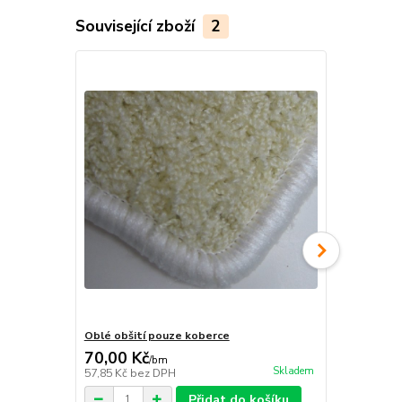
Související zboží
2
Oblé obšití pouze koberce
Pravouhlé o
70,00 Kč
70,00 Kč
/
bm
Skladem
57,85 Kč
bez DPH
57,85 Kč
bez
Přidat do košíku