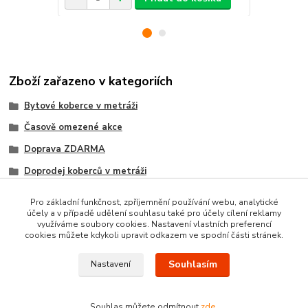
Zboží zařazeno v kategoriích
Bytové koberce v metráži
Časově omezené akce
Doprava ZDARMA
Doprodej koberců v metráži
Metrážni koberce dle MATERIÁLU
Pro základní funkčnost, zpříjemnění používání webu, analytické
účely a v případě udělení souhlasu také pro účely cílení reklamy
VELUROVÉ koberce metráž
využíváme soubory cookies. Nastavení vlastních preferencí
cookies můžete kdykoli upravit odkazem ve spodní části stránek.
Souhlasím
Nastavení
Souhlas můžete odmítnout
zde
.