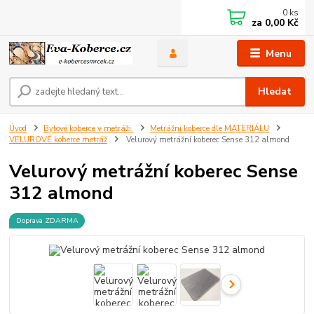
0
ks
za
0,00 Kč
Menu
Hledat
Úvod
Bytové koberce v metráži
Metrážni koberce dle MATERIÁLU
VELUROVÉ koberce metráž
Velurový metrážní koberec Sense 312 almond
Velurový metrážní koberec Sense
312 almond
Doprava ZDARMA