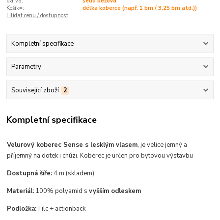
barva:
šedo béžová
Košík=:
délka koberce (např. 1 bm / 3,25 bm atd.))
Hlídat cenu / dostupnost
Kompletní specifikace
Parametry
Související zboží
2
Kompletní specifikace
Velurový koberec Sense s lesklým vlasem
,
je velice jemný a
příjemný na dotek i chúzi. Koberec je
určen pro bytovou výstavbu
Dostupná šíře:
4 m (skladem)
Materiál:
100% polyamid s
vyšším odleskem
Podložka:
Filc + actionback