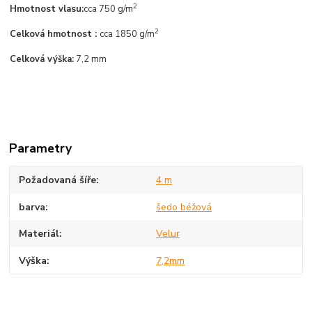
2
Hmotnost vlasu:
cca 750 g/m
2
Celková hmotnost :
cca 1850 g/m
Celková výška:
7,2 mm
Parametry
Požadovaná šíře
4 m
barva
šedo béžová
Materiál
Velur
Výška
7,2mm