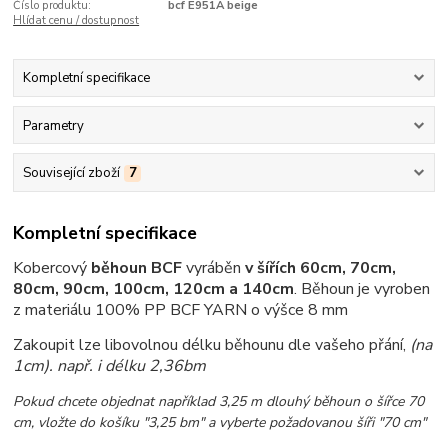
Číslo produktu:
bcf E951A beige
Hlídat cenu / dostupnost
Kompletní specifikace
Parametry
Související zboží
7
Kompletní specifikace
Kobercový
běhoun BCF
vyráběn
v šířích 60cm, 70cm,
80cm, 90cm, 100cm, 120cm a 140cm
.
Běhoun je vyroben
z materiálu 100% PP BCF YARN o výšce 8 mm
Zakoupit lze libovolnou délku běhounu dle vašeho přání,
(na
1cm)
. např. i délku 2,36bm
Pokud chcete objednat například 3,25 m dlouhý běhoun o šířce 70
cm, vložte do košíku "3,25 bm" a vyberte požadovanou šíři "70 cm"