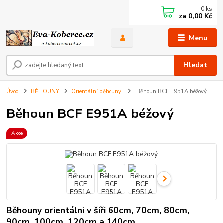
0
ks
za
0,00 Kč
Menu
Hledat
Úvod
BĚHOUNY
Orientální běhouny
Běhoun BCF E951A béžový
Běhoun BCF E951A béžový
Akce
Běhouny orientálni v šíři 60cm, 70cm, 80cm,
90cm, 100cm, 120cm a 140cm