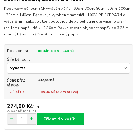
Kobercový běhoun BCF vyráběn v šířích 60cm, 70cm, 80cm, 90cm, 100cm,
120cm a 140cm. Běhoun je vyroben z materiálu 100% PP BCF YARN o
výšce 8 mm Zakoupit lze libovolnou délku běhounu dle vašeho přání,
(na 1cm). např. i délku 2,36bm Pokud chcete objednat například 3,25 m
dlouhý běhoun o šířce 70 cm, ...
celý popis
Dostupnost
dodání do 5 - 10dnů
Šíře běhounu
Cena před
342,00 Kč
slevou
Ušetříte
68,00 Kč (
20
% sleva)
274,00 Kč
/
bm
226,45 Kč
bez DPH
Přidat do košíku