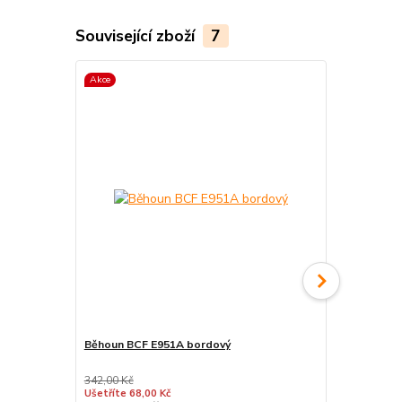
Související zboží
7
Akce
Akce
Běhoun BCF E951A bordový
Kusové kobe
bordové
342,00 Kč
357,00 Kč
Ušetříte 68,00 Kč
Ušetříte 82,0