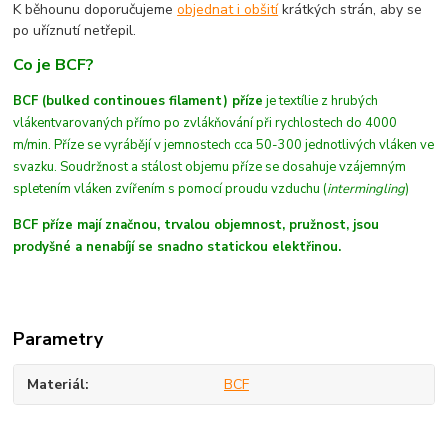
K běhounu doporučujeme
objednat i obšití
krátkých strán, aby se
po uříznutí netřepil.
Co je BCF?
BCF (bulked continoues filament) příze
je textílie z hrubých
vláken
tvarovaných
přímo po zvlákňování při rychlostech do 4000
m/min
. Příze se vyrábějí v jemnostech cca 50-300 jednotlivých vláken ve
svazku. Soudržnost a stálost objemu příze se dosahuje vzájemným
spletením vláken zvířením s pomocí proudu vzduchu (
intermingling
)
BCF příze mají značnou, trvalou objemnost, pružnost, jsou
prodyšné a nenabíjí se snadno statickou elektřinou.
Parametry
Materiál
BCF