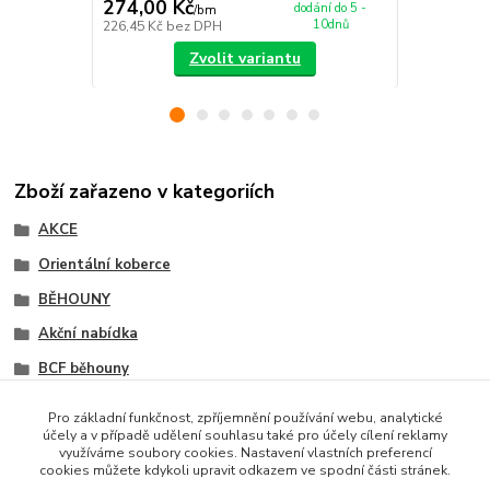
274,00 Kč
275,00 K
dodání do 5 -
/
bm
10dnů
226,45 Kč
bez DPH
227,27 Kč
be
Zvolit variantu
Zboží zařazeno v kategoriích
AKCE
Orientální koberce
BĚHOUNY
Akční nabídka
BCF běhouny
Orientální běhouny
Pro základní funkčnost, zpříjemnění používání webu, analytické
účely a v případě udělení souhlasu také pro účely cílení reklamy
Akce metrážní koberce
využíváme soubory cookies. Nastavení vlastních preferencí
cookies můžete kdykoli upravit odkazem ve spodní části stránek.