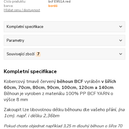
Číslo produktu:
bcf E951A red
barva:
bordó
Hlídat cenu / dostupnost
Kompletní specifikace
Parametry
Související zboží
7
Kompletní specifikace
Kobercový tmavě červený
běhoun BCF
vyráběn
v šířích
60cm, 70cm, 80cm, 90cm, 100cm, 120cm a 140cm
.
Běhoun je vyroben z materiálu 100% PP BCF YARN o
výšce 8 mm
Zakoupit lze libovolnou délku běhounu dle vašeho přání,
(na
1cm)
. např. i délku 2,36bm
Pokud chcete objednat například 3,25 m dlouhý běhoun o šířce 70