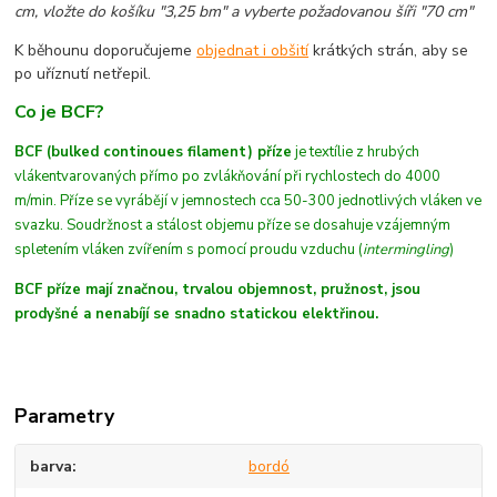
cm, vložte do košíku "3,25 bm" a vyberte požadovanou šíři "70 cm"
K běhounu doporučujeme
objednat i obšití
krátkých strán, aby se
po uříznutí netřepil.
Co je BCF?
BCF (bulked continoues filament) příze
je textílie z hrubých
vláken
tvarovaných
přímo po zvlákňování při rychlostech do 4000
m/min
. Příze se vyrábějí v jemnostech cca 50-300 jednotlivých vláken ve
svazku. Soudržnost a stálost objemu příze se dosahuje vzájemným
spletením vláken zvířením s pomocí proudu vzduchu (
intermingling
)
BCF příze mají značnou, trvalou objemnost, pružnost, jsou
prodyšné a nenabíjí se snadno statickou elektřinou.
Parametry
barva
bordó