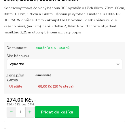
Kobercový tmavě červený běhoun BCF vyráběn v šířích 60cm, 70cm, 80cm,
90cm, 100cm, 120cm a 140cm. Běhoun je vyroben z materiálu 100% PP
BCF YARN o výšce 8 mm Zakoupit lze libovolnou délku běhounu dle
vašeho přání, (na 1cm). např. i délku 2,36bm Pokud chcete objednat
například 3,25 m dlouhý běhoun o...
celý popis
Dostupnost
dodání do 5 - 10dnů
Šíře běhounu
Cena před
342,00 Kč
slevou
Ušetříte
68,00 Kč (
20
% sleva)
274,00 Kč
/
bm
226,45 Kč
bez DPH
Přidat do košíku