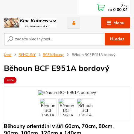
0
ks
za
0,00 Kč
Menu
Hledat
Úvod
BĚHOUNY
BCF běhouny
Běhoun BCF E951A bordový
Běhoun BCF E951A bordový
Akce
Běhouny orientálni v šíři 60cm, 70cm, 80cm,
90cm, 100cm, 120cm a 140cm