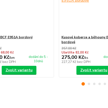
 BCF E951A bordový
Kusové koberce a běhouny 
bordové
č
357,00 Kč
 68,00 Kč
Ušetříte 82,00 Kč
0 Kč
275,00 Kč
dodání do 5 -
dod
/
bm
/
ks
10dnů
Kč
bez DPH
227,27 Kč
bez DPH
Zvolit variantu
Zvolit variantu