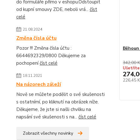
do formuláře přímo v eshopu.Odstoupit
od kupní smouvy ZDE, neboli vrá...
číst
celé
21.08.2024
Změna čísla účtu
Pozor !!! Změna čísla účtu :
Běhoun
6644692329/0800 Děkujeme za
342,00 K
pochopení
číst celé
Ušetříte
274,0
18.11.2021
226,45 
Na názorech záleží
Nově se můžete podělit o své skušenosti
s ostatnímí, po kliknutí na obrázek níže.
Děkujeme, že jste si našli chvilku na
napsání své skušenosti s na...
číst celé
Zobrazit všechny novinky