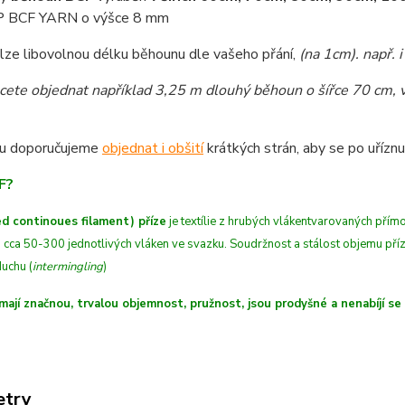
 BCF YARN o výšce 8 mm
lze libovolnou délku běhounu dle vašeho přání,
(na 1cm)
. např.
cete objednat například 3,25 m dlouhý běhoun o šířce 70 cm, v
u doporučujeme
objednat i obšití
krátkých strán, aby se po uříznut
F?
d continoues filament) příze
je textílie z hrubých
vláken
tvarovaných
přímo
 cca 50-300 jednotlivých vláken ve svazku. Soudržnost a stálost objemu př
uchu (
intermingling
)
mají značnou, trvalou objemnost, pružnost, jsou prodyšné a nenabíjí se
etry