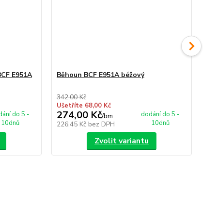
BCF E951A
Běhoun BCF E951A béžový
Ku
bé
342,00 Kč
357
Ušetříte 68,00 Kč
Uše
274,00 Kč
27
ání do 5 -
dodání do 5 -
/
bm
10dnů
10dnů
226,45 Kč
bez DPH
22
Zvolit variantu