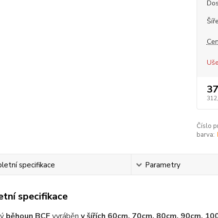
Dos
Šíř
Cen
Uše
37
312
Číslo p
barva:
etní specifikace
Parametry
tní specifikace
vý
běhoun BCF
vyráběn
v šířích 60cm, 70cm, 80cm, 90cm, 1