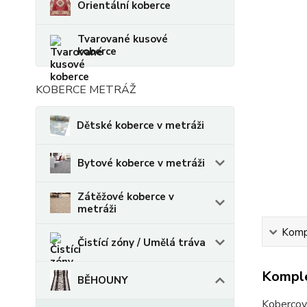
Orientální koberce
Tvarované kusové
koberce
KOBERCE METRÁŽ
Dětské koberce v metráži
Bytové koberce v metráži
Zátěžové koberce v
metráži
Kompl
Čistící zóny / Umělá tráva
Komple
BĚHOUNY
Koberco