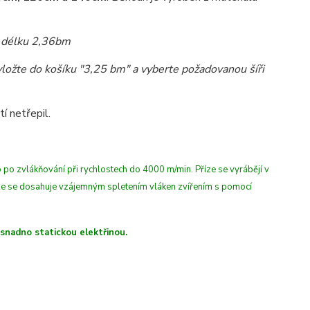
 i délku 2,36bm
ložte do košíku "3,25 bm" a vyberte požadovanou šíři
í netřepil.
 po zvlákňování při rychlostech do 4000 m/min
. Příze se vyrábějí v
íze se dosahuje vzájemným spletením vláken zvířením s pomocí
 snadno statickou elektřinou.