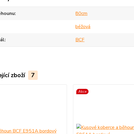
ěhounu
80cm
béžová
ál
BCF
jící zboží
7
Akce