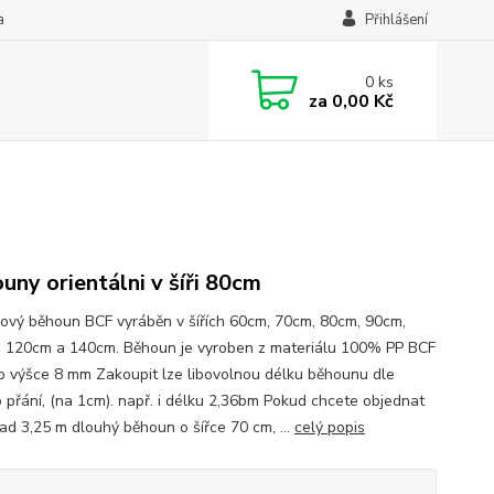
a
Přihlášení
0
ks
za
0,00 Kč
uny orientálni v šíři 80cm
ový běhoun BCF vyráběn v šířích 60cm, 70cm, 80cm, 90cm,
 120cm a 140cm. Běhoun je vyroben z materiálu 100% PP BCF
 výšce 8 mm Zakoupit lze libovolnou délku běhounu dle
 přání, (na 1cm). např. i délku 2,36bm Pokud chcete objednat
lad 3,25 m dlouhý běhoun o šířce 70 cm, ...
celý popis