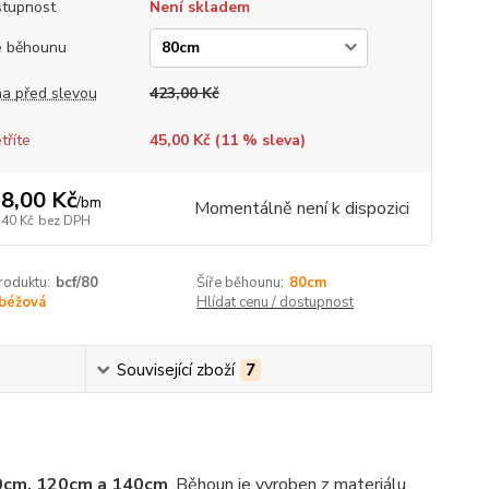
tupnost
Není skladem
e běhounu
a před slevou
423,00 Kč
tříte
45,00 Kč (
11
% sleva)
8,00 Kč
/
bm
Momentálně není k dispozici
,40 Kč
bez DPH
roduktu:
bcf/80
Šíře běhounu:
80cm
béžová
Hlídat cenu / dostupnost
Související zboží
7
00cm, 120cm a 140cm
.
Běhoun je vyroben z materiálu