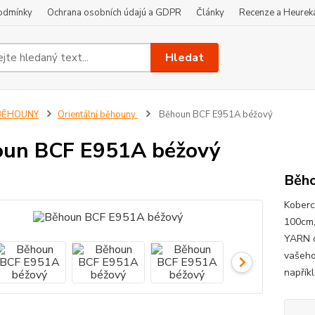
odmínky
Ochrana osobních údajú a GDPR
Články
Recenze a Heurek
Hledat
BĚHOUNY
Orientální běhouny
Běhoun BCF E951A béžový
oun BCF E951A béžový
Běho
Koberc
100cm,
YARN o
vašeho
napřík