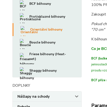
BCF běhouny
100% PP
Zakoupit 
Protiskluzné běhouny
Pokud ch
"70 cm"
Orientální běhouny
K běhoun
Boucle běhouny
Co je BC
Friese běhouny (Heat-
BCF (bulke
set)
jemnostech
Shaggy běhouny
proudu vzd
BCF příze 
DOPLNKY
Nášlapy na schody
Param
Rohože