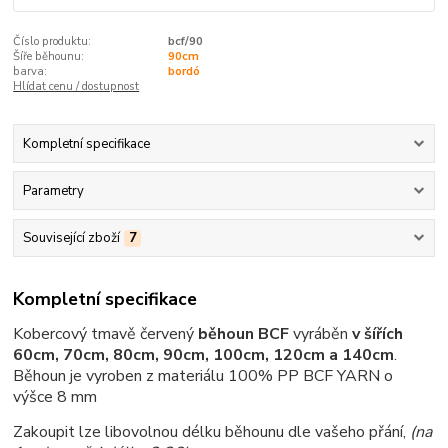
Číslo produktu:
bcf/90
Šíře běhounu:
90cm
barva:
bordó
Hlídat cenu / dostupnost
Kompletní specifikace
Parametry
Související zboží
7
Kompletní specifikace
Kobercový tmavě červený
běhoun BCF
vyráběn
v šířích
60cm, 70cm, 80cm, 90cm, 100cm, 120cm a 140cm
.
Běhoun je vyroben z materiálu 100% PP BCF YARN o
výšce 8 mm
Zakoupit lze libovolnou délku běhounu dle vašeho přání,
(na