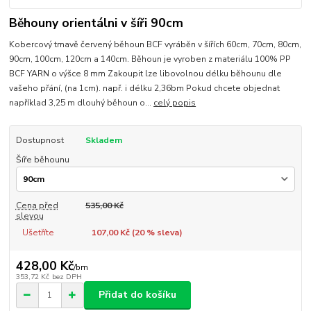
Běhouny orientálni v šíři 90cm
Kobercový tmavě červený běhoun BCF vyráběn v šířích 60cm, 70cm, 80cm,
90cm, 100cm, 120cm a 140cm. Běhoun je vyroben z materiálu 100% PP
BCF YARN o výšce 8 mm Zakoupit lze libovolnou délku běhounu dle
vašeho přání, (na 1cm). např. i délku 2,36bm Pokud chcete objednat
například 3,25 m dlouhý běhoun o...
celý popis
Dostupnost
Skladem
Šíře běhounu
Cena před
535,00 Kč
slevou
Ušetříte
107,00 Kč (
20
% sleva)
428,00 Kč
/
bm
353,72 Kč
bez DPH
Přidat do košíku