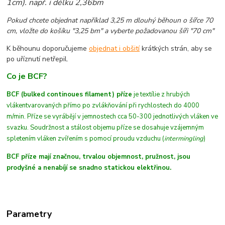
1cm)
. např. i délku 2,36bm
Pokud chcete objednat například 3,25 m dlouhý běhoun o šířce 70
cm, vložte do košíku "3,25 bm" a vyberte požadovanou šíři "70 cm"
K běhounu doporučujeme
objednat i obšití
krátkých strán, aby se
po uříznutí netřepil.
Co je BCF?
BCF (bulked continoues filament) příze
je textílie z hrubých
vláken
tvarovaných
přímo po zvlákňování při rychlostech do 4000
m/min
. Příze se vyrábějí v jemnostech cca 50-300 jednotlivých vláken ve
svazku. Soudržnost a stálost objemu příze se dosahuje vzájemným
spletením vláken zvířením s pomocí proudu vzduchu (
intermingling
)
BCF příze mají značnou, trvalou objemnost, pružnost, jsou
prodyšné a nenabíjí se snadno statickou elektřinou.
Parametry