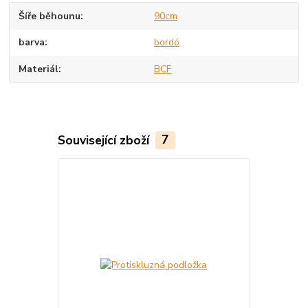
Šíře běhounu
90cm
barva
bordó
Materiál
BCF
Související zboží
7
Akce