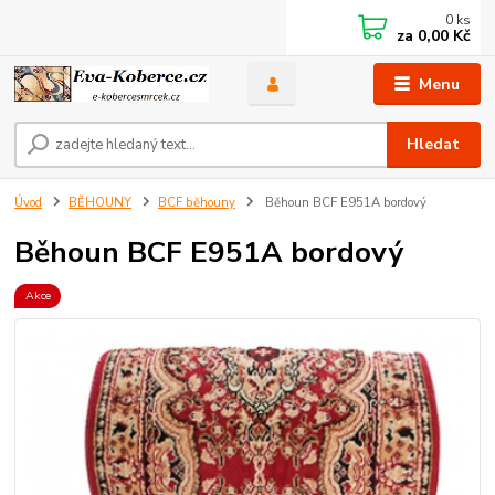
0
ks
za
0,00 Kč
Menu
Hledat
Úvod
BĚHOUNY
BCF běhouny
Běhoun BCF E951A bordový
Běhoun BCF E951A bordový
Akce