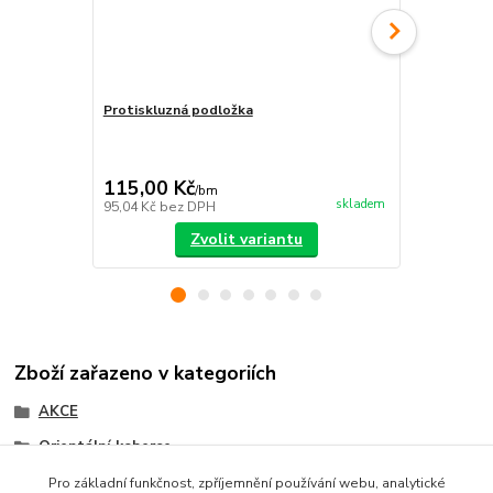
Protiskluzná podložka
Kusové kobe
bordové
357,00 Kč
Ušetříte 82,0
115,00 Kč
275,00 K
/
bm
skladem
95,04 Kč
bez DPH
227,27 Kč
be
Zvolit variantu
Zboží zařazeno v kategoriích
AKCE
Orientální koberce
BĚHOUNY
Pro základní funkčnost, zpříjemnění používání webu, analytické